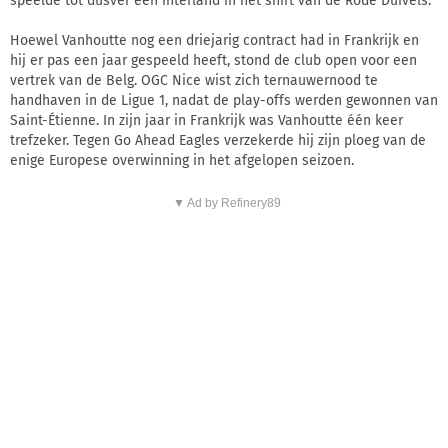
speelde tot dusver één interland in het shirt van de Rode Duivels.
Hoewel Vanhoutte nog een driejarig contract had in Frankrijk en
hij er pas een jaar gespeeld heeft, stond de club open voor een
vertrek van de Belg. OGC Nice wist zich ternauwernood te
handhaven in de Ligue 1, nadat de play-offs werden gewonnen van
Saint-Étienne. In zijn jaar in Frankrijk was Vanhoutte één keer
trefzeker. Tegen Go Ahead Eagles verzekerde hij zijn ploeg van de
enige Europese overwinning in het afgelopen seizoen.
▼ Ad by Refinery89