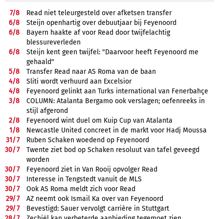
7/
8
Read niet teleurgesteld over afketsen transfer
6/
8
Steijn openhartig over debuutjaar bij Feyenoord
6/
8
Bayern haakte af voor Read door twijfelachtig
blessureverleden
6/
8
Steijn kent geen twijfel: "Daarvoor heeft Feyenoord me
gehaald"
5/
8
Transfer Read naar AS Roma van de baan
4/
8
Sliti wordt verhuurd aan Excelsior
4/
8
Feyenoord gelinkt aan Turks international van Fenerbahçe
3/
8
COLUMN: Atalanta Bergamo ook verslagen; oefenreeks in
stijl afgerond
2/
8
Feyenoord wint duel om Kuip Cup van Atalanta
1/
8
Newcastle United concreet in de markt voor Hadj Moussa
31/
7
Ruben Schaken woedend op Feyenoord
30/
7
Twente ziet bod op Schaken resoluut van tafel geveegd
worden
30/
7
Feyenoord ziet in Van Rooij opvolger Read
30/
7
Interesse in Tengstedt vanuit de MLS
30/
7
Ook AS Roma meldt zich voor Read
29/
7
AZ neemt ook Ismail Ka over van Feyenoord
29/
7
Bevestigd: Sauer vervolgt carrière in Stuttgart
28/
7
Zechiël kan verbeterde aanbieding tegemoet zien