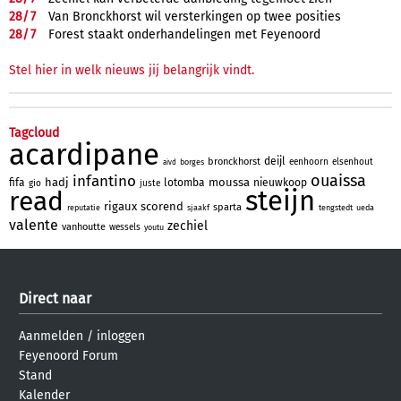
28/
7
Van Bronckhorst wil versterkingen op twee posities
28/
7
Forest staakt onderhandelingen met Feyenoord
Stel hier in welk nieuws jij belangrijk vindt.
Tagcloud
acardipane
deijl
bronckhorst
eenhoorn
elsenhout
borges
aivd
ouaissa
infantino
hadj
moussa
fifa
lotomba
nieuwkoop
gio
juste
steijn
read
rigaux
scorend
sparta
reputatie
sjaakf
tengstedt
ueda
valente
zechiel
vanhoutte
wessels
youtu
Direct naar
Aanmelden
/
inloggen
Feyenoord Forum
Stand
Kalender