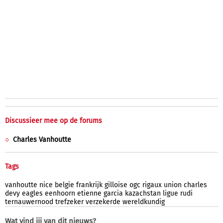
Discussieer mee op de forums
Charles Vanhoutte
Tags
vanhoutte
nice
belgie
frankrijk
gilloise
ogc
rigaux
union
charles
devy
eagles
eenhoorn
etienne
garcia
kazachstan
ligue
rudi
ternauwernood
trefzeker
verzekerde
wereldkundig
Wat vind jij van dit nieuws?