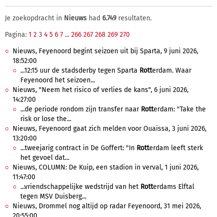
Je zoekopdracht in
Nieuws
had
6.749
resultaten.
Pagina:
1
2
3
4
5
6
7
...
266
267
268
269
270
Nieuws, Feyenoord begint seizoen uit bij Sparta, 9 juni 2026,
18:52:00
...12:15 uur de stadsderby tegen Sparta
Rott
erdam. Waar
Feyenoord het seizoen...
Nieuws, "Neem het risico of verlies de kans", 6 juni 2026,
14:27:00
...de periode rondom zijn transfer naar
Rott
erdam: "Take the
risk or lose the...
Nieuws, Feyenoord gaat zich melden voor Ouaissa, 3 juni 2026,
13:20:00
...tweejarig contract in De Goffert: "In
Rott
erdam leeft sterk
het gevoel dat...
Nieuws, COLUMN: De Kuip, een stadion in verval, 1 juni 2026,
11:47:00
...vriendschappelijke wedstrijd van het
Rott
erdams Elftal
tegen MSV Duisberg...
Nieuws, Drommel nog altijd op radar Feyenoord, 31 mei 2026,
20:55:00