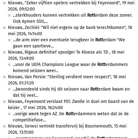
Nieuws, "Zeker vijftien spelers vertrekken bij Feyenoord", 19 mei
2026, 09:52:00
...sterkhouders kunnen vertrekken uit
Rott
erdam deze zomer.
Ook Aymen Sliti,...
Nieuws, Zechiël: "Wil niet ergens op de bank terechtkomen", 18
mei 2026, 14:14:00
...de arm over een eventuele terugkeer in
Rott
erdam "We
gaan een sportieve...
Nieuws, Rigaux definitief opvolger Te Kloese als TD , 18 mei
2026, 13:49:00
...voor de UEFA Champions League waar de
Rott
erdammers
komend seizoen weer...
Nieuws, Van Persie: "Sterling verdient meer respect", 18 mei
2026, 01:31:20
...beoordeeld sinds hij dit seizoen naar
Rott
erdam kwam en
dat hij veel...
Nieuws, Feyenoord verslaat PEC Zwolle in duel om baard van de
keizer , 17 mei 2026, 16:24:00
...vorige week tegen AZ. De
Rott
erdammers weten dat ze de
competitiefase...
Nieuws, Senesi vertrekt transfervrij bij Bournemouth, 15 mei
2026, 13:51:00