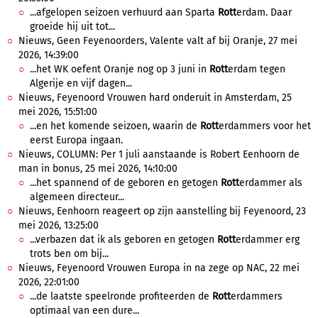
...afgelopen seizoen verhuurd aan Sparta
Rott
erdam. Daar
groeide hij uit tot...
Nieuws, Geen Feyenoorders, Valente valt af bij Oranje, 27 mei
2026, 14:39:00
...het WK oefent Oranje nog op 3 juni in
Rott
erdam tegen
Algerije en vijf dagen...
Nieuws, Feyenoord Vrouwen hard onderuit in Amsterdam, 25
mei 2026, 15:51:00
...en het komende seizoen, waarin de
Rott
erdammers voor het
eerst Europa ingaan.
Nieuws, COLUMN: Per 1 juli aanstaande is Robert Eenhoorn de
man in bonus, 25 mei 2026, 14:10:00
...het spannend of de geboren en getogen
Rott
erdammer als
algemeen directeur...
Nieuws, Eenhoorn reageert op zijn aanstelling bij Feyenoord, 23
mei 2026, 13:25:00
...verbazen dat ik als geboren en getogen
Rott
erdammer erg
trots ben om bij...
Nieuws, Feyenoord Vrouwen Europa in na zege op NAC, 22 mei
2026, 22:01:00
...de laatste speelronde profiteerden de
Rott
erdammers
optimaal van een dure...