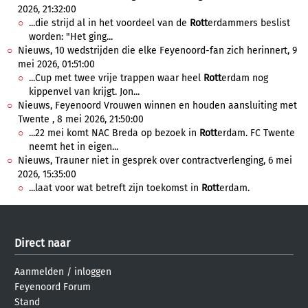
2026, 21:32:00
...die strijd al in het voordeel van de
Rott
erdammers beslist
worden: "Het ging...
Nieuws, 10 wedstrijden die elke Feyenoord-fan zich herinnert, 9
mei 2026, 01:51:00
...Cup met twee vrije trappen waar heel
Rott
erdam nog
kippenvel van krijgt. Jon...
Nieuws, Feyenoord Vrouwen winnen en houden aansluiting met
Twente , 8 mei 2026, 21:50:00
...22 mei komt NAC Breda op bezoek in
Rott
erdam. FC Twente
neemt het in eigen...
Nieuws, Trauner niet in gesprek over contractverlenging, 6 mei
2026, 15:35:00
...laat voor wat betreft zijn toekomst in
Rott
erdam.
Direct naar
Aanmelden
/
inloggen
Feyenoord Forum
Stand