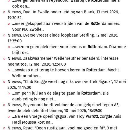
...overgenomen van Feyenoord, waarbij de
Rott
erdammers
ook een...
Nieuws, Duel in Zwolle onder leiding van Blank, 13 mei 2026,
19:30:32
...meer gekoppeld aan wedstrijden van de
Rott
erdammers.
Voor PEC Zwolle...
Nieuws, Everse vreest einde loopbaan Sterling, 12 mei 2026,
13:35:00
...seizoen geen plek meer voor hem is in
Rott
erdam. Daarmee
blijft de...
Nieuws, Zaakwaarnemer Wellenreuther benaderd, interesse
neemt toe, 12 mei 2026, 12:51:00
...sowieso niet terug te hoeven keren in
Rott
erdam. Mocht
Wellenreuther...
Nieuws, "Club Brugge weet nog niks over vertrek Rigaux", 12 mei
2026, 11:14:00
...om per 1 juli aan de slag te gaan in
Rott
erdam. Die
aanbieding is nog niet...
Nieuws, Feyenoord heeft voldoende aan gelijkspel tegen AZ,
tweede plek definitief binnen, 10 mei 2026, 18:39:00
...Na een vroege openingsgoal van Troy Par
rott
, zorgde Anis
Hadj Moussa kort na...
Nieuws, Read: "Doen rustig aan, voel me goed en fit", 9 mei