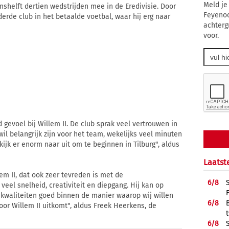
Meld je
nshelft dertien wedstrijden mee in de Eredivisie. Door
Feyenoo
n derde club in het betaalde voetbal, waar hij erg naar
achterg
voor.
gevoel bij Willem II. De club sprak veel vertrouwen in
 wil belangrijk zijn voor het team, wekelijks veel minuten
ijk er enorm naar uit om te beginnen in Tilburg", aldus
Laatst
em II, dat ook zeer tevreden is met de
6/
8
eel snelheid, creativiteit en diepgang. Hij kan op
n kwaliteiten goed binnen de manier waarop wij willen
6/
8
voor Willem II uitkomt", aldus Freek Heerkens, de
6/
8