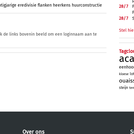
tigjarige
eredivisie
flanken
heerkens
huurconstructie
28/
7
28/
7
Stel hie
ik de links bovenin beeld om een loginnaam aan te
Tagclo
ac
eenhoo
lo
kloese
ouais
steijn
ten
Over ons
S