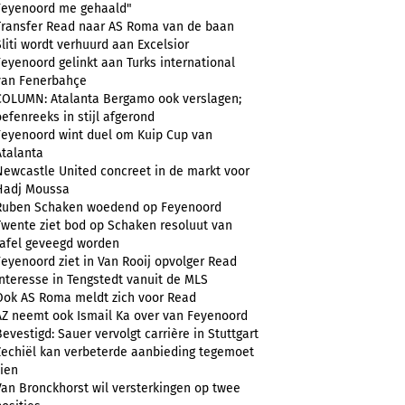
Feyenoord me gehaald"
Transfer Read naar AS Roma van de baan
Sliti wordt verhuurd aan Excelsior
Feyenoord gelinkt aan Turks international
van Fenerbahçe
COLUMN: Atalanta Bergamo ook verslagen;
oefenreeks in stijl afgerond
Feyenoord wint duel om Kuip Cup van
Atalanta
Newcastle United concreet in de markt voor
Hadj Moussa
Ruben Schaken woedend op Feyenoord
Twente ziet bod op Schaken resoluut van
tafel geveegd worden
Feyenoord ziet in Van Rooij opvolger Read
Interesse in Tengstedt vanuit de MLS
Ook AS Roma meldt zich voor Read
AZ neemt ook Ismail Ka over van Feyenoord
Bevestigd: Sauer vervolgt carrière in Stuttgart
Zechiël kan verbeterde aanbieding tegemoet
zien
Van Bronckhorst wil versterkingen op twee