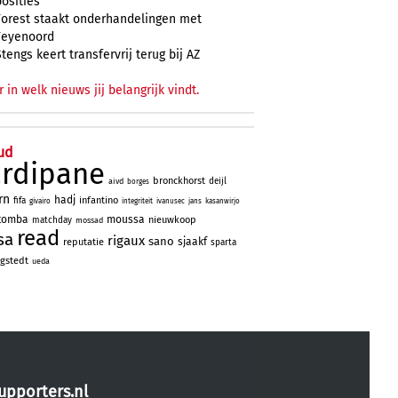
posities
Forest staakt onderhandelingen met
Feyenoord
Stengs keert transfervrij terug bij AZ
r in welk nieuws jij belangrijk vindt.
ud
ardipane
bronckhorst
deijl
aivd
borges
rn
hadj
infantino
fifa
givairo
integriteit
ivanusec
jans
kasanwirjo
tomba
moussa
nieuwkoop
matchday
mossad
read
sa
rigaux
sano
sjaakf
reputatie
sparta
gstedt
ueda
upporters.nl