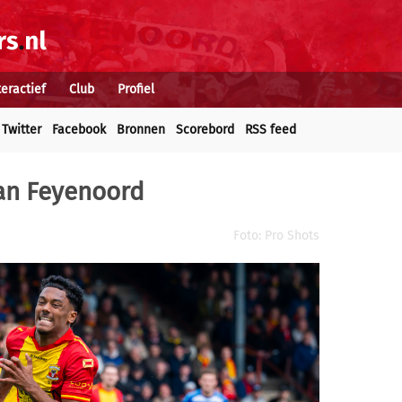
teractief
Club
Profiel
Twitter
Facebook
Bronnen
Scorebord
RSS feed
van Feyenoord
Foto: Pro Shots