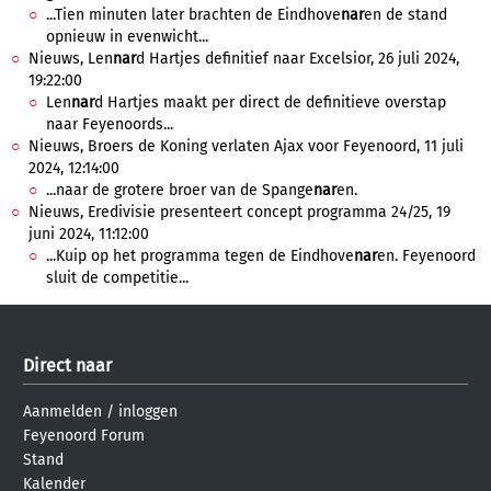
...Tien minuten later brachten de Eindhove
nar
en de stand
opnieuw in evenwicht...
Nieuws, Len
nar
d Hartjes definitief naar Excelsior, 26 juli 2024,
19:22:00
Len
nar
d Hartjes maakt per direct de definitieve overstap
naar Feyenoords...
Nieuws, Broers de Koning verlaten Ajax voor Feyenoord, 11 juli
2024, 12:14:00
...naar de grotere broer van de Spange
nar
en.
Nieuws, Eredivisie presenteert concept programma 24/25, 19
juni 2024, 11:12:00
...Kuip op het programma tegen de Eindhove
nar
en. Feyenoord
sluit de competitie...
Direct naar
Aanmelden
/
inloggen
Feyenoord Forum
Stand
Kalender