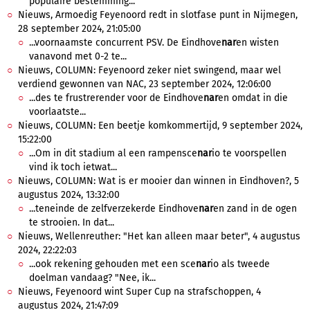
populaire bestemming...
Nieuws, Armoedig Feyenoord redt in slotfase punt in Nijmegen,
28 september 2024, 21:05:00
...voornaamste concurrent PSV. De Eindhove
nar
en wisten
vanavond met 0-2 te...
Nieuws, COLUMN: Feyenoord zeker niet swingend, maar wel
verdiend gewonnen van NAC, 23 september 2024, 12:06:00
...des te frustrerender voor de Eindhove
nar
en omdat in die
voorlaatste...
Nieuws, COLUMN: Een beetje komkommertijd, 9 september 2024,
15:22:00
...Om in dit stadium al een rampensce
nar
io te voorspellen
vind ik toch ietwat...
Nieuws, COLUMN: Wat is er mooier dan winnen in Eindhoven?, 5
augustus 2024, 13:32:00
...teneinde de zelfverzekerde Eindhove
nar
en zand in de ogen
te strooien. In dat...
Nieuws, Wellenreuther: "Het kan alleen maar beter", 4 augustus
2024, 22:22:03
...ook rekening gehouden met een sce
nar
io als tweede
doelman vandaag? "Nee, ik...
Nieuws, Feyenoord wint Super Cup na strafschoppen, 4
augustus 2024, 21:47:09