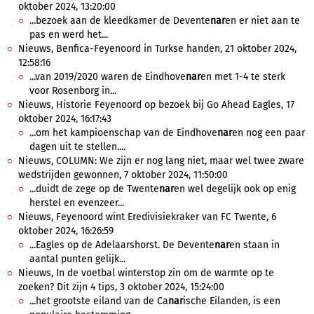
oktober 2024, 13:20:00
...bezoek aan de kleedkamer de Devente
nar
en er niet aan te
pas en werd het...
Nieuws, Benfica-Feyenoord in Turkse handen, 21 oktober 2024,
12:58:16
...van 2019/2020 waren de Eindhove
nar
en met 1-4 te sterk
voor Rosenborg in...
Nieuws, Historie Feyenoord op bezoek bij Go Ahead Eagles, 17
oktober 2024, 16:17:43
...om het kampioenschap van de Eindhove
nar
en nog een paar
dagen uit te stellen....
Nieuws, COLUMN: We zijn er nog lang niet, maar wel twee zware
wedstrijden gewonnen, 7 oktober 2024, 11:50:00
...duidt de zege op de Twente
nar
en wel degelijk ook op enig
herstel en evenzeer...
Nieuws, Feyenoord wint Eredivisiekraker van FC Twente, 6
oktober 2024, 16:26:59
...Eagles op de Adelaarshorst. De Devente
nar
en staan in
aantal punten gelijk...
Nieuws, In de voetbal winterstop zin om de warmte op te
zoeken? Dit zijn 4 tips, 3 oktober 2024, 15:24:00
...het grootste eiland van de Ca
nar
ische Eilanden, is een