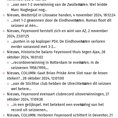
...van een 1-2 overwinning van de Zwolle
nar
en. Wel leidde
Marc Nagtegaal nog...
Nieuws, Wedstrijd in Litouwse handen, 4 november 2024, 18:12:24
...met 1-2 gewonnen door de Eindhove
nar
en. Rumas floot dit
seizoen al één...
Nieuws, Feyenoord herstelt zich en wint van AZ, 2 november
2024, 23:07:25
...punten in op koploper PSV. De Eindhove
nar
en verloren
eerder vanavond met 3-2...
Nieuws, Historische balans Feyenoord thuis tegen Ajax, 28
oktober 2024, 18:01:02
...recordoverwinning in Rotterdam te eve
nar
en. In de
seizoenen 1958/1959,...
Nieuws, COLUMN: Gaat Brian Priske Arne Slot naar de kroon
steken? , 28 oktober 2024, 12:01:00
...van de Stichtse club hebben de Utrechte
nar
en dit seizoen
wel betere...
Nieuws, Feyenoord evenaart clubrecord uitoverwinningen, 27
oktober 2024, 17:09:38
...in een gelijkspel. Het betekent een eve
nar
ing van het
record uit seizoenen...
Nieuws, COLUMN: Herboren Feyenoord schittert in Deventer, 21