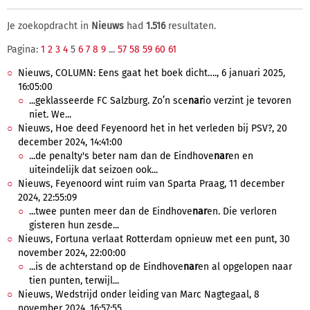
Je zoekopdracht in
Nieuws
had
1.516
resultaten.
Pagina:
1
2
3
4
5
6
7
8
9
...
57
58
59
60
61
Nieuws, COLUMN: Eens gaat het boek dicht…., 6 januari 2025,
16:05:00
...geklasseerde FC Salzburg. Zo’n sce
nar
io verzint je tevoren
niet. We...
Nieuws, Hoe deed Feyenoord het in het verleden bij PSV?, 20
december 2024, 14:41:00
...de penalty's beter nam dan de Eindhove
nar
en en
uiteindelijk dat seizoen ook...
Nieuws, Feyenoord wint ruim van Sparta Praag, 11 december
2024, 22:55:09
...twee punten meer dan de Eindhove
nar
en. Die verloren
gisteren hun zesde...
Nieuws, Fortuna verlaat Rotterdam opnieuw met een punt, 30
november 2024, 22:00:00
...is de achterstand op de Eindhove
nar
en al opgelopen naar
tien punten, terwijl...
Nieuws, Wedstrijd onder leiding van Marc Nagtegaal, 8
november 2024, 16:57:55