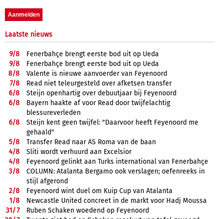
Laatste nieuws
9/
8
Fenerbahçe brengt eerste bod uit op Ueda
9/
8
Fenerbahçe brengt eerste bod uit op Ueda
8/
8
Valente is nieuwe aanvoerder van Feyenoord
7/
8
Read niet teleurgesteld over afketsen transfer
6/
8
Steijn openhartig over debuutjaar bij Feyenoord
6/
8
Bayern haakte af voor Read door twijfelachtig
blessureverleden
6/
8
Steijn kent geen twijfel: "Daarvoor heeft Feyenoord me
gehaald"
5/
8
Transfer Read naar AS Roma van de baan
4/
8
Sliti wordt verhuurd aan Excelsior
4/
8
Feyenoord gelinkt aan Turks international van Fenerbahçe
3/
8
COLUMN: Atalanta Bergamo ook verslagen; oefenreeks in
stijl afgerond
2/
8
Feyenoord wint duel om Kuip Cup van Atalanta
1/
8
Newcastle United concreet in de markt voor Hadj Moussa
31/
7
Ruben Schaken woedend op Feyenoord