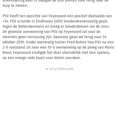
drieëntwintig keer in slaagde de drie punten mee terug naar de
Kuip te nemen.
PSV heeft ten opzichte van Feyenoord een positief doelsaldo van
+54. PSV scoorde in Eindhoven liefst honderdeenenzestig goals
tegen de Rotterdammers en kreeg er honderdzeven om de oren.
De grootste overwinning van PSV op Feyenoord zal voor de
meesten geen verrassing zijn. Daarvoor gaan we terug naar 24
oktober 2010. Onder toenmalig trainer Fred Rutten liep PSV na een
2-0 ruststand uit naar een 10-0 overwinning op de ploeg van Mario
Been. Feyenoord eindigde het duel uiteindelijk met tien spelers,
na een vroege rode kaart voor Kelvin Leerdam.
▼ Ad by Refinery89