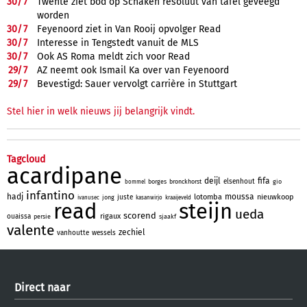
30/
7
Twente ziet bod op Schaken resoluut van tafel geveegd
worden
30/
7
Feyenoord ziet in Van Rooij opvolger Read
30/
7
Interesse in Tengstedt vanuit de MLS
30/
7
Ook AS Roma meldt zich voor Read
29/
7
AZ neemt ook Ismail Ka over van Feyenoord
29/
7
Bevestigd: Sauer vervolgt carrière in Stuttgart
Stel hier in welk nieuws jij belangrijk vindt.
Tagcloud
acardipane
deijl
fifa
elsenhout
borges
bronckhorst
gio
bommel
infantino
hadj
moussa
lotomba
nieuwkoop
juste
jong
ivanusec
kasanwirjo
kraaijeveld
read
steijn
ueda
scorend
rigaux
ouaissa
persie
sjaakf
valente
zechiel
vanhoutte
wessels
Direct naar