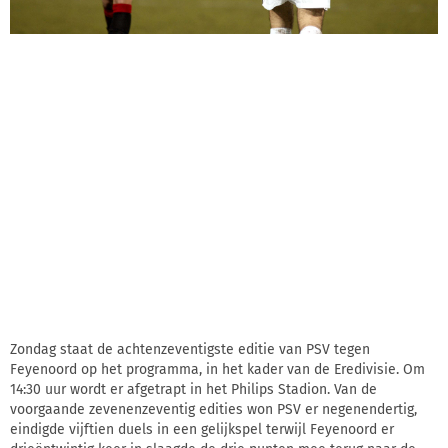
Zondag staat de achtenzeventigste editie van PSV tegen
Feyenoord op het programma, in het kader van de Eredivisie. Om
14:30 uur wordt er afgetrapt in het Philips Stadion. Van de
voorgaande zevenenzeventig edities won PSV er negenendertig,
eindigde vijftien duels in een gelijkspel terwijl Feyenoord er