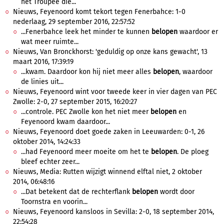
het Troupée die...
Nieuws, Feyenoord komt tekort tegen Fenerbahce: 1-0
nederlaag, 29 september 2016, 22:57:52
...Fenerbahce leek het minder te kunnen
belopen
waardoor er
wat meer ruimte...
Nieuws, Van Bronckhorst: 'geduldig op onze kans gewacht', 13
maart 2016, 17:39:19
...kwam. Daardoor kon hij niet meer alles
belopen
, waardoor
de linies uit...
Nieuws, Feyenoord wint voor tweede keer in vier dagen van PEC
Zwolle: 2-0, 27 september 2015, 16:20:27
...controle. PEC Zwolle kon het niet meer
belopen
en
Feyenoord kwam daardoor...
Nieuws, Feyenoord doet goede zaken in Leeuwarden: 0-1, 26
oktober 2014, 14:24:33
...had Feyenoord meer moeite om het te
belopen
. De ploeg
bleef echter zeer...
Nieuws, Media: Rutten wijzigt winnend elftal niet, 2 oktober
2014, 06:48:16
...Dat betekent dat de rechterflank
belopen
wordt door
Toornstra en voorin...
Nieuws, Feyenoord kansloos in Sevilla: 2-0, 18 september 2014,
22:54:28