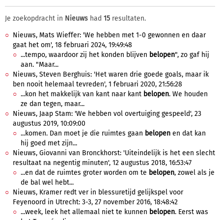
Je zoekopdracht in
Nieuws
had
15
resultaten.
Nieuws, Mats Wieffer: 'We hebben met 1-0 gewonnen en daar
gaat het om', 18 februari 2024, 19:49:48
...tempo, waardoor zij het konden blijven
belopen
", zo gaf hij
aan. "Maar...
Nieuws, Steven Berghuis: 'Het waren drie goede goals, maar ik
ben nooit helemaal tevreden', 1 februari 2020, 21:56:28
...kon het makkelijk van kant naar kant
belopen
. We houden
ze dan tegen, maar...
Nieuws, Jaap Stam: 'We hebben vol overtuiging gespeeld', 23
augustus 2019, 10:09:00
...komen. Dan moet je die ruimtes gaan
belopen
en dat kan
hij goed met zijn...
Nieuws, Giovanni van Bronckhorst: 'Uiteindelijk is het een slecht
resultaat na negentig minuten', 12 augustus 2018, 16:53:47
...en dat de ruimtes groter worden om te
belopen
, zowel als je
de bal wel hebt...
Nieuws, Kramer redt ver in blessuretijd gelijkspel voor
Feyenoord in Utrecht: 3-3, 27 november 2016, 18:48:42
...week, leek het allemaal niet te kunnen
belopen
. Eerst was