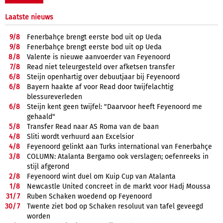
Laatste nieuws
9/
8
Fenerbahçe brengt eerste bod uit op Ueda
9/
8
Fenerbahçe brengt eerste bod uit op Ueda
8/
8
Valente is nieuwe aanvoerder van Feyenoord
7/
8
Read niet teleurgesteld over afketsen transfer
6/
8
Steijn openhartig over debuutjaar bij Feyenoord
6/
8
Bayern haakte af voor Read door twijfelachtig
blessureverleden
6/
8
Steijn kent geen twijfel: "Daarvoor heeft Feyenoord me
gehaald"
5/
8
Transfer Read naar AS Roma van de baan
4/
8
Sliti wordt verhuurd aan Excelsior
4/
8
Feyenoord gelinkt aan Turks international van Fenerbahçe
3/
8
COLUMN: Atalanta Bergamo ook verslagen; oefenreeks in
stijl afgerond
2/
8
Feyenoord wint duel om Kuip Cup van Atalanta
1/
8
Newcastle United concreet in de markt voor Hadj Moussa
31/
7
Ruben Schaken woedend op Feyenoord
30/
7
Twente ziet bod op Schaken resoluut van tafel geveegd
worden