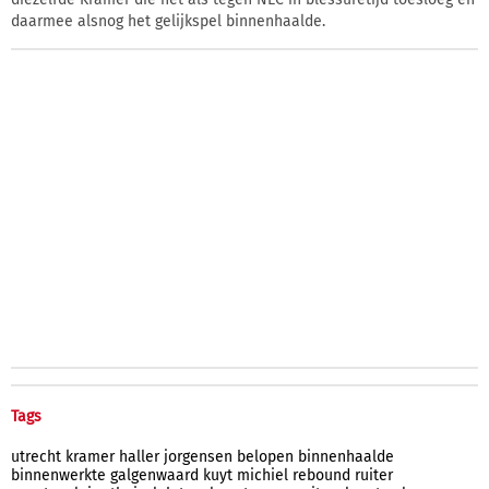
daarmee alsnog het gelijkspel binnenhaalde.
Tags
utrecht
kramer
haller
jorgensen
belopen
binnenhaalde
binnenwerkte
galgenwaard
kuyt
michiel
rebound
ruiter