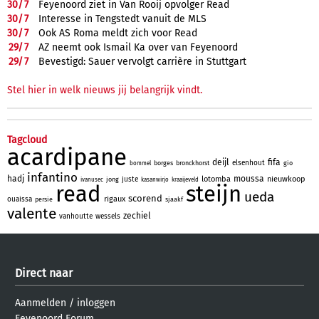
30/
7
Feyenoord ziet in Van Rooij opvolger Read
30/
7
Interesse in Tengstedt vanuit de MLS
30/
7
Ook AS Roma meldt zich voor Read
29/
7
AZ neemt ook Ismail Ka over van Feyenoord
29/
7
Bevestigd: Sauer vervolgt carrière in Stuttgart
Stel hier in welk nieuws jij belangrijk vindt.
Tagcloud
acardipane
deijl
fifa
elsenhout
borges
bronckhorst
gio
bommel
infantino
hadj
moussa
lotomba
nieuwkoop
juste
jong
ivanusec
kasanwirjo
kraaijeveld
read
steijn
ueda
scorend
rigaux
ouaissa
persie
sjaakf
valente
zechiel
vanhoutte
wessels
Direct naar
Aanmelden
/
inloggen
Feyenoord Forum