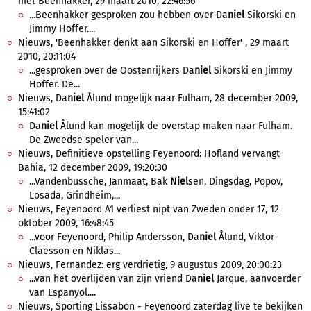
met Beenhakker, 29 maart 2010, 22:46:56
...Beenhakker gesproken zou hebben over Da
niel
Sikorski en
Jimmy Hoffer....
Nieuws, 'Beenhakker denkt aan Sikorski en Hoffer' , 29 maart
2010, 20:11:04
...gesproken over de Oostenrijkers Da
niel
Sikorski en Jimmy
Hoffer. De...
Nieuws, Da
niel
Ålund mogelijk naar Fulham, 28 december 2009,
15:41:02
Da
niel
Ålund kan mogelijk de overstap maken naar Fulham.
De Zweedse speler van...
Nieuws, Definitieve opstelling Feyenoord: Hofland vervangt
Bahia, 12 december 2009, 19:20:30
...Vandenbussche, Janmaat, Bak
Niel
sen, Dingsdag, Popov,
Losada, Grindheim,...
Nieuws, Feyenoord A1 verliest nipt van Zweden onder 17, 12
oktober 2009, 16:48:45
...voor Feyenoord, Philip Andersson, Da
niel
Ålund, Viktor
Claesson en Niklas...
Nieuws, Fernandez: erg verdrietig, 9 augustus 2009, 20:00:23
...van het overlijden van zijn vriend Da
niel
Jarque, aanvoerder
van Espanyol....
Nieuws, Sporting Lissabon - Feyenoord zaterdag live te bekijken