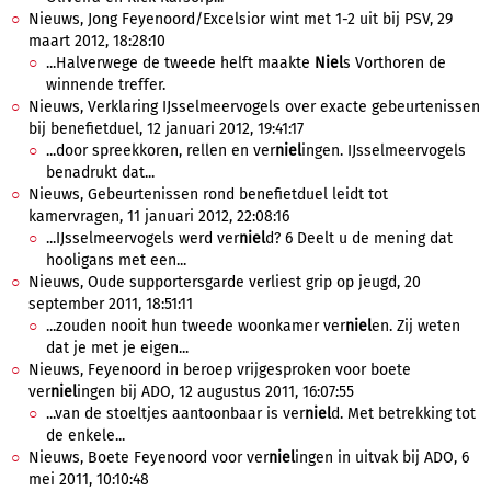
Nieuws, Jong Feyenoord/Excelsior wint met 1-2 uit bij PSV, 29
maart 2012, 18:28:10
...Halverwege de tweede helft maakte
Niel
s Vorthoren de
winnende treffer.
Nieuws, Verklaring IJsselmeervogels over exacte gebeurtenissen
bij benefietduel, 12 januari 2012, 19:41:17
...door spreekkoren, rellen en ver
niel
ingen. IJsselmeervogels
benadrukt dat...
Nieuws, Gebeurtenissen rond benefietduel leidt tot
kamervragen, 11 januari 2012, 22:08:16
...IJsselmeervogels werd ver
niel
d? 6 Deelt u de mening dat
hooligans met een...
Nieuws, Oude supportersgarde verliest grip op jeugd, 20
september 2011, 18:51:11
...zouden nooit hun tweede woonkamer ver
niel
en. Zij weten
dat je met je eigen...
Nieuws, Feyenoord in beroep vrijgesproken voor boete
ver
niel
ingen bij ADO, 12 augustus 2011, 16:07:55
...van de stoeltjes aantoonbaar is ver
niel
d. Met betrekking tot
de enkele...
Nieuws, Boete Feyenoord voor ver
niel
ingen in uitvak bij ADO, 6
mei 2011, 10:10:48