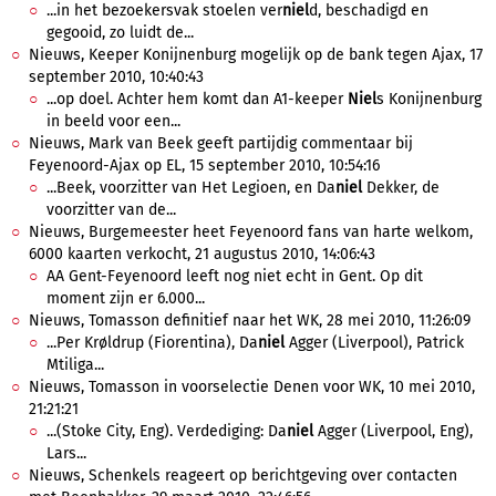
...in het bezoekersvak stoelen ver
niel
d, beschadigd en
gegooid, zo luidt de...
Nieuws, Keeper Konijnenburg mogelijk op de bank tegen Ajax, 17
september 2010, 10:40:43
...op doel. Achter hem komt dan A1-keeper
Niel
s Konijnenburg
in beeld voor een...
Nieuws, Mark van Beek geeft partijdig commentaar bij
Feyenoord-Ajax op EL, 15 september 2010, 10:54:16
...Beek, voorzitter van Het Legioen, en Da
niel
Dekker, de
voorzitter van de...
Nieuws, Burgemeester heet Feyenoord fans van harte welkom,
6000 kaarten verkocht, 21 augustus 2010, 14:06:43
AA Gent-Feyenoord leeft nog niet echt in Gent. Op dit
moment zijn er 6.000...
Nieuws, Tomasson definitief naar het WK, 28 mei 2010, 11:26:09
...Per Krøldrup (Fiorentina), Da
niel
Agger (Liverpool), Patrick
Mtiliga...
Nieuws, Tomasson in voorselectie Denen voor WK, 10 mei 2010,
21:21:21
...(Stoke City, Eng). Verdediging: Da
niel
Agger (Liverpool, Eng),
Lars...
Nieuws, Schenkels reageert op berichtgeving over contacten