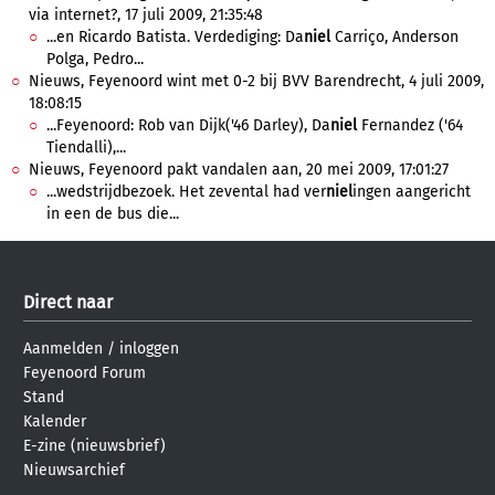
via internet?, 17 juli 2009, 21:35:48
...en Ricardo Batista. Verdediging: Da
niel
Carriço, Anderson
Polga, Pedro...
Nieuws, Feyenoord wint met 0-2 bij BVV Barendrecht, 4 juli 2009,
18:08:15
...Feyenoord: Rob van Dijk('46 Darley), Da
niel
Fernandez ('64
Tiendalli),...
Nieuws, Feyenoord pakt vandalen aan, 20 mei 2009, 17:01:27
...wedstrijdbezoek. Het zevental had ver
niel
ingen aangericht
in een de bus die...
Direct naar
Aanmelden
/
inloggen
Feyenoord Forum
Stand
Kalender
E-zine (nieuwsbrief)
Nieuwsarchief