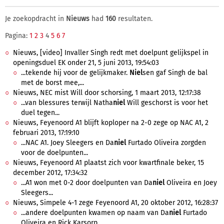
Je zoekopdracht in
Nieuws
had
160
resultaten.
Pagina:
1
2
3
4
5
6
7
Nieuws, [video] Invaller Singh redt met doelpunt gelijkspel in
openingsduel EK onder 21, 5 juni 2013, 19:54:03
...tekende hij voor de gelijkmaker.
Niel
sen gaf Singh de bal
met de borst mee,...
Nieuws, NEC mist Will door schorsing, 1 maart 2013, 12:17:38
...van blessures terwijl Natha
niel
Will geschorst is voor het
duel tegen...
Nieuws, Feyenoord A1 blijft koploper na 2-0 zege op NAC A1, 2
februari 2013, 17:19:10
...NAC A1. Joey Sleegers en Da
niel
Furtado Oliveira zorgden
voor de doelpunten...
Nieuws, Feyenoord A1 plaatst zich voor kwartfinale beker, 15
december 2012, 17:34:32
...A1 won met 0-2 door doelpunten van Da
niel
Oliveira en Joey
Sleegers...
Nieuws, Simpele 4-1 zege Feyenoord A1, 20 oktober 2012, 16:28:37
...andere doelpunten kwamen op naam van Da
niel
Furtado
Oliveira en Rick Karsorp...