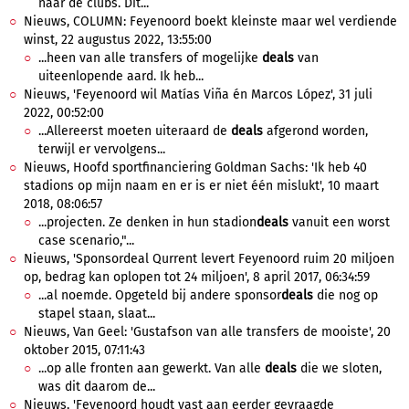
naar de clubs. Dit...
Nieuws, COLUMN: Feyenoord boekt kleinste maar wel verdiende
winst, 22 augustus 2022, 13:55:00
...heen van alle transfers of mogelijke
deals
van
uiteenlopende aard. Ik heb...
Nieuws, 'Feyenoord wil Matías Viña én Marcos López', 31 juli
2022, 00:52:00
...Allereerst moeten uiteraard de
deals
afgerond worden,
terwijl er vervolgens...
Nieuws, Hoofd sportfinanciering Goldman Sachs: 'Ik heb 40
stadions op mijn naam en er is er niet één mislukt', 10 maart
2018, 08:06:57
...projecten. Ze denken in hun stadion
deals
vanuit een worst
case scenario,"...
Nieuws, 'Sponsordeal Qurrent levert Feyenoord ruim 20 miljoen
op, bedrag kan oplopen tot 24 miljoen', 8 april 2017, 06:34:59
...al noemde. Opgeteld bij andere sponsor
deals
die nog op
stapel staan, slaat...
Nieuws, Van Geel: 'Gustafson van alle transfers de mooiste', 20
oktober 2015, 07:11:43
...op alle fronten aan gewerkt. Van alle
deals
die we sloten,
was dit daarom de...
Nieuws, 'Feyenoord houdt vast aan eerder gevraagde