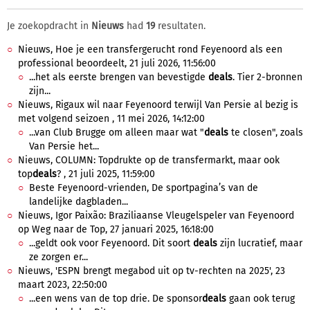
Je zoekopdracht in
Nieuws
had
19
resultaten.
Nieuws, Hoe je een transfergerucht rond Feyenoord als een
professional beoordeelt, 21 juli 2026, 11:56:00
...het als eerste brengen van bevestigde
deals
. Tier 2-bronnen
zijn...
Nieuws, Rigaux wil naar Feyenoord terwijl Van Persie al bezig is
met volgend seizoen , 11 mei 2026, 14:12:00
...van Club Brugge om alleen maar wat "
deals
te closen", zoals
Van Persie het...
Nieuws, COLUMN: Topdrukte op de transfermarkt, maar ook
top
deals
? , 21 juli 2025, 11:59:00
Beste Feyenoord-vrienden, De sportpagina’s van de
landelijke dagbladen...
Nieuws, Igor Paixão: Braziliaanse Vleugelspeler van Feyenoord
op Weg naar de Top, 27 januari 2025, 16:18:00
...geldt ook voor Feyenoord. Dit soort
deals
zijn lucratief, maar
ze zorgen er...
Nieuws, 'ESPN brengt megabod uit op tv-rechten na 2025', 23
maart 2023, 22:50:00
...een wens van de top drie. De sponsor
deals
gaan ook terug