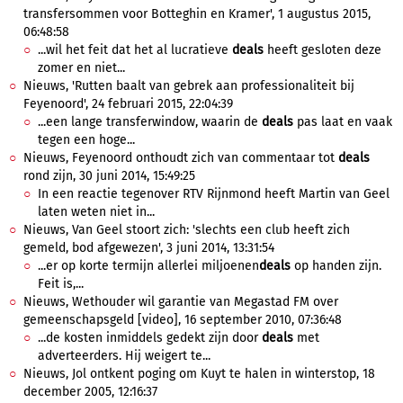
transfersommen voor Botteghin en Kramer', 1 augustus 2015,
06:48:58
...wil het feit dat het al lucratieve
deals
heeft gesloten deze
zomer en niet...
Nieuws, 'Rutten baalt van gebrek aan professionaliteit bij
Feyenoord', 24 februari 2015, 22:04:39
...een lange transferwindow, waarin de
deals
pas laat en vaak
tegen een hoge...
Nieuws, Feyenoord onthoudt zich van commentaar tot
deals
rond zijn, 30 juni 2014, 15:49:25
In een reactie tegenover RTV Rijnmond heeft Martin van Geel
laten weten niet in...
Nieuws, Van Geel stoort zich: 'slechts een club heeft zich
gemeld, bod afgewezen', 3 juni 2014, 13:31:54
...er op korte termijn allerlei miljoenen
deals
op handen zijn.
Feit is,...
Nieuws, Wethouder wil garantie van Megastad FM over
gemeenschapsgeld [video], 16 september 2010, 07:36:48
...de kosten inmiddels gedekt zijn door
deals
met
adverteerders. Hij weigert te...
Nieuws, Jol ontkent poging om Kuyt te halen in winterstop, 18
december 2005, 12:16:37