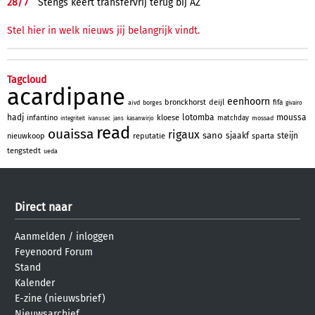
28/
7
Stengs keert transfervrij terug bij AZ
Stel hier in welk nieuws jij belangrijk vindt.
Tagcloud
acardipane
eenhoorn
bronckhorst
deijl
fifa
aivd
borges
givairo
hadj
lotomba
moussa
infantino
kloese
matchday
mossad
integriteit
ivanusec
jans
kasanwirjo
read
ouaissa
rigaux
sano
sjaakf
steijn
nieuwkoop
reputatie
sparta
tengstedt
ueda
Direct naar
Aanmelden
/
inloggen
Feyenoord Forum
Stand
Kalender
E-zine (nieuwsbrief)
Nieuwsarchief