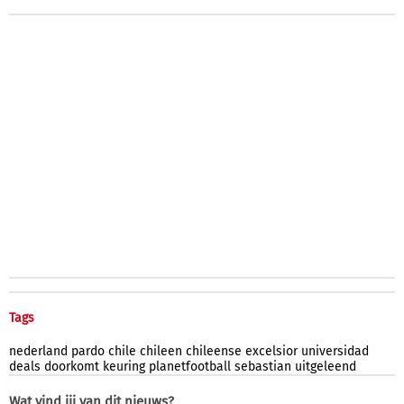
Tags
nederland
pardo
chile
chileen
chileense
excelsior
universidad
deals
doorkomt
keuring
planetfootball
sebastian
uitgeleend
Wat vind jij van dit nieuws?