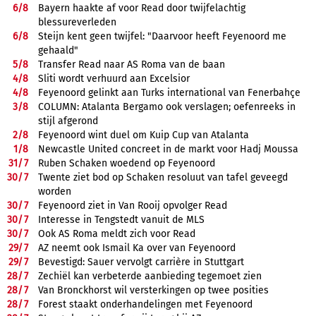
6/
8
Bayern haakte af voor Read door twijfelachtig
blessureverleden
6/
8
Steijn kent geen twijfel: "Daarvoor heeft Feyenoord me
gehaald"
5/
8
Transfer Read naar AS Roma van de baan
4/
8
Sliti wordt verhuurd aan Excelsior
4/
8
Feyenoord gelinkt aan Turks international van Fenerbahçe
3/
8
COLUMN: Atalanta Bergamo ook verslagen; oefenreeks in
stijl afgerond
2/
8
Feyenoord wint duel om Kuip Cup van Atalanta
1/
8
Newcastle United concreet in de markt voor Hadj Moussa
31/
7
Ruben Schaken woedend op Feyenoord
30/
7
Twente ziet bod op Schaken resoluut van tafel geveegd
worden
30/
7
Feyenoord ziet in Van Rooij opvolger Read
30/
7
Interesse in Tengstedt vanuit de MLS
30/
7
Ook AS Roma meldt zich voor Read
29/
7
AZ neemt ook Ismail Ka over van Feyenoord
29/
7
Bevestigd: Sauer vervolgt carrière in Stuttgart
28/
7
Zechiël kan verbeterde aanbieding tegemoet zien
28/
7
Van Bronckhorst wil versterkingen op twee posities
28/
7
Forest staakt onderhandelingen met Feyenoord