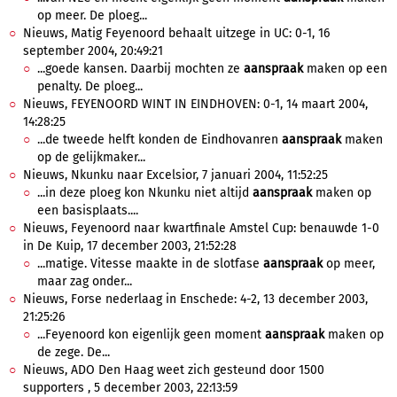
op meer. De ploeg...
Nieuws, Matig Feyenoord behaalt uitzege in UC: 0-1, 16
september 2004, 20:49:21
...goede kansen. Daarbij mochten ze
aanspraak
maken op een
penalty. De ploeg...
Nieuws, FEYENOORD WINT IN EINDHOVEN: 0-1, 14 maart 2004,
14:28:25
...de tweede helft konden de Eindhovanren
aanspraak
maken
op de gelijkmaker...
Nieuws, Nkunku naar Excelsior, 7 januari 2004, 11:52:25
...in deze ploeg kon Nkunku niet altijd
aanspraak
maken op
een basisplaats....
Nieuws, Feyenoord naar kwartfinale Amstel Cup: benauwde 1-0
in De Kuip, 17 december 2003, 21:52:28
...matige. Vitesse maakte in de slotfase
aanspraak
op meer,
maar zag onder...
Nieuws, Forse nederlaag in Enschede: 4-2, 13 december 2003,
21:25:26
...Feyenoord kon eigenlijk geen moment
aanspraak
maken op
de zege. De...
Nieuws, ADO Den Haag weet zich gesteund door 1500
supporters , 5 december 2003, 22:13:59