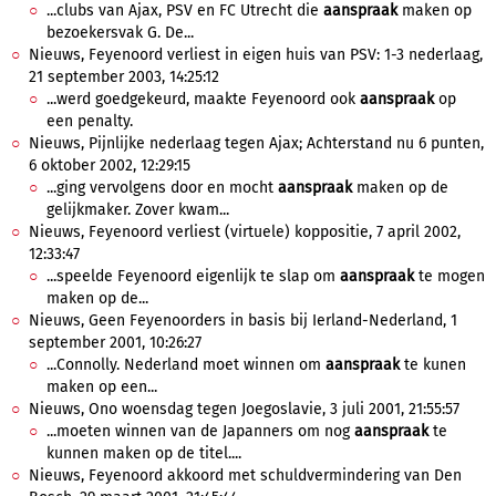
...clubs van Ajax, PSV en FC Utrecht die
aanspraak
maken op
bezoekersvak G. De...
Nieuws, Feyenoord verliest in eigen huis van PSV: 1-3 nederlaag,
21 september 2003, 14:25:12
...werd goedgekeurd, maakte Feyenoord ook
aanspraak
op
een penalty.
Nieuws, Pijnlijke nederlaag tegen Ajax; Achterstand nu 6 punten,
6 oktober 2002, 12:29:15
...ging vervolgens door en mocht
aanspraak
maken op de
gelijkmaker. Zover kwam...
Nieuws, Feyenoord verliest (virtuele) koppositie, 7 april 2002,
12:33:47
...speelde Feyenoord eigenlijk te slap om
aanspraak
te mogen
maken op de...
Nieuws, Geen Feyenoorders in basis bij Ierland-Nederland, 1
september 2001, 10:26:27
...Connolly. Nederland moet winnen om
aanspraak
te kunen
maken op een...
Nieuws, Ono woensdag tegen Joegoslavie, 3 juli 2001, 21:55:57
...moeten winnen van de Japanners om nog
aanspraak
te
kunnen maken op de titel....
Nieuws, Feyenoord akkoord met schuldvermindering van Den