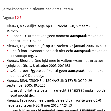
Je zoekopdracht in
Nieuws
had
67
resultaten.
Pagina:
1
2
3
Nieuws, Makkelijke zege op FC Utrecht: 3-0, 5 maart 2006,
14:24:39
...lopen. FC Utrecht kon geen moment
aanspraak
maken op
een stuntje. Ook de...
Nieuws, Feyenoord blijft op 0-0 steken, 22 januari 2006, 16:27:17
...helft kon Feyenoord dan ook niet echt
aanspraak
maken op
de voorsprong. ...
Nieuws, Blessure Ono lijkt mee te vallen; kwam niet in actie;
gelijkspel Ghaly, 8 oktober 2005, 20:21:33
...Kameroen. Egypte zelf kon al geen
aanspraak
meer maken
op het WK. De ploeg...
Nieuws, DRAMATISCHE UITSCHAKELING FEYENOORD, 29
september 2005, 19:56:26
...rust ging dat iets beter, maar echt
aanspraak
maken op de
goal mocht de...
Nieuws, Feyenoord heeft niets geleerd van vorige week: 2-0
nederlaag tegen NEC, 8 mei 2005, 14:24:53
...van NEC en mocht eigenlijk geen moment
aanspraak
maken