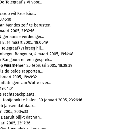
e Telegraaf / VI voor...
arop wil Excelsior...
:46:10
an Mendes zelf te berusten.
aart 2005, 21:32:16
igeriaanse verdediger...
 8, 14 maart 2005, 18:06:19
Telegraaf/VI kreeg hij...
begou Bangoura, 4 maart 2005, 19:14:48
 Bangoura en een gesprek...
 op
waarne
mer, 25 februari 2005, 18:38:39
ls de beide rapporten...
bruari 2005, 18:49:32
itlatingen van Wotte over...
19:04:01
 rechtsbackplaats.
ooijdonk te halen, 30 januari 2005, 23:26:16
b Jansen dat daar...
i 2005, 20:14:33
 Daaruit blijkt dat Van...
ri 2005, 23:17:36
Ger Lagendijk zal ook een...