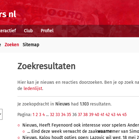
teractief
Club
Profiel
e
Zoeken
Sitemap
Zoekresultaten
Hier kan je nieuws en reacties doorzoeken. Ben je op zoek na
de
ledenlijst
.
Je zoekopdracht in
Nieuws
had
1.103
resultaten.
Pagina:
1
2
3
4
...
32
33
34
35
36
37
38
39
40
41
42
43
44
45
Nieuws, Heeft Feyenoord ook interesse voor spelers Anderle
... Eind deze week verwacht de zaak
waarne
mer van Simon
Nieuws, Kalou houdt opties open; Lazovic wil weg, 18 mei 20