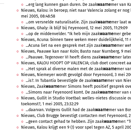
...erg lang kunnen gaan duren. De zaak
waarne
mer van Kal
Nieuws, Kalou: in beroep; niet naar Valencia zolang er nog
mei 2005, 08:48:58
...om versnelde naturalisatie. Zijn zaak
waarne
mer laat w
Nieuws, Ghaly: ik blijf bij Feyenoord, 12 mei 2005, 11:29:09
...op de middenvelder. "Ik heb mijn zaak
waarne
mer gebel
Nieuws, Acuna: binnen twee weken meer duidelijkheid, 11 m
...Acuna liet na een gesprek met zijn zaak
waarne
mer wete
Nieuws, Paauwe kan naar Koln; Basto naar Nurnberg, 9 mei 
...Paauwe. Tegenover VI heeft diens zaak
waarne
mer late
Nieuws, KALOU HOOPT OP VALENCIA; club doet concreet aanb
...Het sprak al diverse malen met de zaak
waarne
mer van
Nieuws, Niemeyer wordt gevolgd door Feyenoord, 3 mei 200
...is?. In Tubantia bevestigde de zaak
waarne
mer van Niem
Nieuws, Zaak
waarne
mer Simons heeft positief gesprek over
...Simons naar Feyenoord komt. De zaak
waarne
mer van d
Nieuws, Gullit in Studio Voetbal: welles-nietes discussie 
toekomst?, 1 mei 2005, 23:32:29
...daarvan. Volgens Gullit had de zaak
waarne
mer van Bos
Nieuws, Club Brugge bevestigt contacten met Feyenoord, 23 
...geen contact gehad te hebben. Zijn zaak
waarne
mer: "T
Nieuws, Kalou krijgt een 9 (!) voor spel tegen AZ, 5 april 200