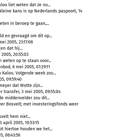
ou liet weten dat ze nu...
 kleine kans is op Nederlands paspoort, 14
eten in beroep te gaan,...
d en gevraagd om dit op...
ei 2005, 23:17:06
n dat hij...
2005, 20:55:03
n weten op te staan voor...
od, 6 mei 2005, 07:29:11
 Kalou. Volgende week zou...
5, 09:59:40
eyer dat Wotte zijn...
 transfer, 3 mei 2005, 09:55:04
e middenvelder zou dit...
over Bosvelt; met investeringsfonds weer
velt hem niet...
april 2005, 10:53:15
ot hiertoe houden we het...
5, 06:43:56