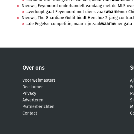
Nieuws, Feyenoord onderhandelt vandaag met de MLS over G
...verloopt gaat Feyenoord met diens zaak
waarne
mer Chi
Nieuws, The Guardian: Gullit biedt Henchoz 2-jarig contract 
...de Engelse competitie, maar zijn zaak
waarne
mer gata 
Over ons
S
Voor webmasters
Aj
Disclaimer
F
Privacy
PS
Adverteren
S
Partnerberichten
M
Contact
C