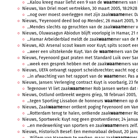
...Kalou kreeg maar liefst een 9 van de
waarne
mers van D
Nieuws, Van Driel moet vertrekken, 30 maart 2005, 18:29:28
...nog over moest overleggen met zijn zaak
waarne
mer. Da
Nieuws, 'Feyenoord deed bod op Mendes', 26 maart 2005, 10
...Mendes slechts op geruchten van de zaak
waarne
mer v
Nieuws, Oluwasagun Abiodun blijft voorlopig in Hamar, 21 m
...Hamar Arbeiderblad meldt de zaak
waarne
mer van de N
Nieuws, AD: Arsenal scout kwam voor Kuyt; spits scoort een
...weer een uitstekende Kuyt. Van de
waarne
mers van De 
Nieuws, Feyenoord gaat praten met Standard Luik over Sam
...week een gesprek hebben met de zaak
waarne
mers van
Nieuws, UEFA ontvangt rapport scheidsrechter; wacht nog
...in afwachting van het rapport van de
waarne
mer. Pas a
Nieuws, Jansen: Verlenging contract Kuyt is voorbarig, 23 fe
Tegenover VI liet zaak
waarne
mer Rob Jansen weten dat u
Nieuws, Ostlund ontbreekt wegens griep, 18 februari 2005, 
...tegen Sporting Lissabon de honneurs
waarne
men op de
Nieuws, Zaak
waarne
mer ontkent poging Feyenoord om Van H
...Rotterdam terug te halen, ontkende zaak
waarne
mer Ro
Nieuws, Sportweek: Kuyt nog geen grootverdiener, 24 januar
...en medewerking van sporters en zaak
waarne
mers zelf.
Nieuws, Historisch Besef: Een memorabaal debuut, 20 janua
...Willem van Hanegem te werken, maar zaak
waarne
mer 