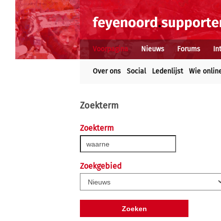
Voorpagina
Nieuws
Forums
In
Over ons
Social
Ledenlijst
Wie onlin
Zoekterm
Zoekterm
Zoekgebied