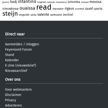
infantino
hadj
moussa
lotomba
givairo
ivanusec
kasanwirjo
mossad
integriteit
read
ouaissa
rigaux
nieuwkoop
sjaakf
sparta
reputatie
scorend
steijn
valente
zechiel
ueda
vanhoutte
tengstedt
Direct naar
Aanmelden
/
inloggen
Feyenoord Forum
Stand
Kalender
E-zine (nieuwsbrief)
Nieuwsarchief
Over ons
Voor webmasters
Disclaimer
Privacy
Adverteren