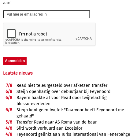
aan!
Laatste nieuws
7/
8
Read niet teleurgesteld over afketsen transfer
6/
8
Steijn openhartig over debuutjaar bij Feyenoord
6/
8
Bayern haakte af voor Read door twijfelachtig
blessureverleden
6/
8
Steijn kent geen twijfel: "Daarvoor heeft Feyenoord me
gehaald"
5/
8
Transfer Read naar AS Roma van de baan
4/
8
Sliti wordt verhuurd aan Excelsior
4/
8
Feyenoord gelinkt aan Turks international van Fenerbahçe