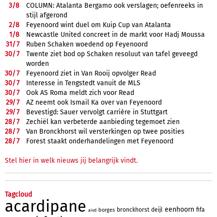
3/
8
COLUMN: Atalanta Bergamo ook verslagen; oefenreeks in
stijl afgerond
2/
8
Feyenoord wint duel om Kuip Cup van Atalanta
1/
8
Newcastle United concreet in de markt voor Hadj Moussa
31/
7
Ruben Schaken woedend op Feyenoord
30/
7
Twente ziet bod op Schaken resoluut van tafel geveegd
worden
30/
7
Feyenoord ziet in Van Rooij opvolger Read
30/
7
Interesse in Tengstedt vanuit de MLS
30/
7
Ook AS Roma meldt zich voor Read
29/
7
AZ neemt ook Ismail Ka over van Feyenoord
29/
7
Bevestigd: Sauer vervolgt carrière in Stuttgart
28/
7
Zechiël kan verbeterde aanbieding tegemoet zien
28/
7
Van Bronckhorst wil versterkingen op twee posities
28/
7
Forest staakt onderhandelingen met Feyenoord
Stel hier in welk nieuws jij belangrijk vindt.
Tagcloud
acardipane
eenhoorn
bronckhorst
deijl
fifa
borges
aivd