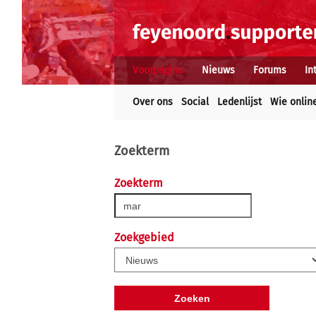
Voorpagina
Nieuws
Forums
In
Over ons
Social
Ledenlijst
Wie onlin
Zoekterm
Zoekterm
Zoekgebied