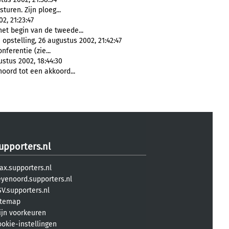
sturen. Zijn ploeg...
2, 21:23:47
het begin van de tweede...
opstelling, 26 augustus 2002, 21:42:47
nferentie (zie...
stus 2002, 18:44:30
ord tot een akkoord...
upporters.nl
ax.supporters.nl
eyenoord.supporters.nl
V.supporters.nl
itemap
ijn voorkeuren
ookie-instellingen