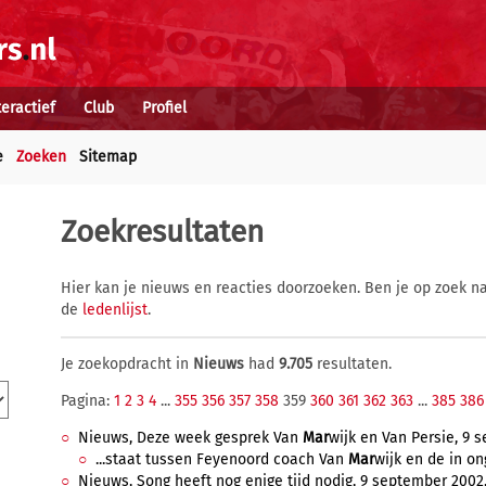
teractief
Club
Profiel
e
Zoeken
Sitemap
Zoekresultaten
Hier kan je nieuws en reacties doorzoeken. Ben je op zoek na
de
ledenlijst
.
Je zoekopdracht in
Nieuws
had
9.705
resultaten.
Pagina:
1
2
3
4
...
355
356
357
358
359
360
361
362
363
...
385
386
Nieuws, Deze week gesprek Van
Mar
wijk en Van Persie, 9 
...staat tussen Feyenoord coach Van
Mar
wijk en de in on
Nieuws, Song heeft nog enige tijd nodig, 9 september 2002,