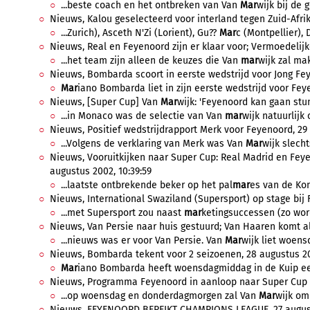
...beste coach en het ontbreken van Van
Mar
wijk bij de
Nieuws, Kalou geselecteerd voor interland tegen Zuid-Afrik
...Zurich), Asceth N'Zi (Lorient), Gu??
Mar
c (Montpellier), D
Nieuws, Real en Feyenoord zijn er klaar voor; Vermoedelijk
...het team zijn alleen de keuzes die Van
mar
wijk zal mak
Nieuws, Bombarda scoort in eerste wedstrijd voor Jong Fey
Mar
iano Bombarda liet in zijn eerste wedstrijd voor Feye
Nieuws, [Super Cup] Van
Mar
wijk: 'Feyenoord kan gaan stun
...in Monaco was de selectie van Van
mar
wijk natuurlijk 
Nieuws, Positief wedstrijdrapport Merk voor Feyenoord, 29 
...Volgens de verklaring van Merk was Van
Mar
wijk slech
Nieuws, Vooruitkijken naar Super Cup: Real Madrid en Feye
augustus 2002, 10:39:59
...laatste ontbrekende beker op het pal
mar
es van de Kon
Nieuws, International Swaziland (Supersport) op stage bij 
...met Supersport zou naast
mar
ketingsuccessen (zo word
Nieuws, Van Persie naar huis gestuurd; Van Haaren komt al
...nieuws was er voor Van Persie. Van
Mar
wijk liet woens
Nieuws, Bombarda tekent voor 2 seizoenen, 28 augustus 20
Mar
iano Bombarda heeft woensdagmiddag in de Kuip een 
Nieuws, Programma Feyenoord in aanloop naar Super Cup we
...op woensdag en donderdagmorgen zal Van
Mar
wijk om 
Nieuws, FEYENOORD BEREIKT CHAMPIONS LEAGUE, 27 augustu