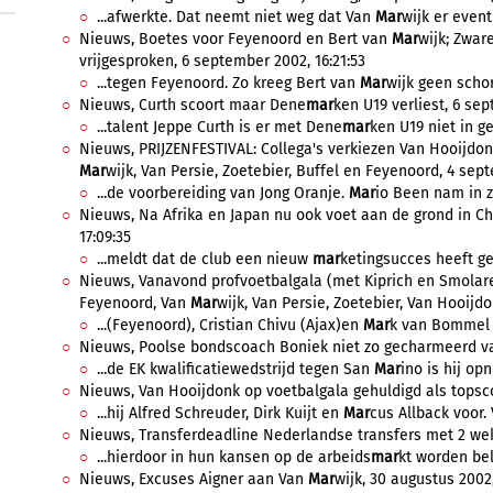
...afwerkte. Dat neemt niet weg dat Van
Mar
wijk er event
Nieuws, Boetes voor Feyenoord en Bert van
Mar
wijk; Zwar
vrijgesproken, 6 september 2002, 16:21:53
...tegen Feyenoord. Zo kreeg Bert van
Mar
wijk geen scho
Nieuws, Curth scoort maar Dene
mar
ken U19 verliest, 6 sep
...talent Jeppe Curth is er met Dene
mar
ken U19 niet in ge
Nieuws, PRIJZENFESTIVAL: Collega's verkiezen Van Hooijdonk
Mar
wijk, Van Persie, Zoetebier, Buffel en Feyenoord, 4 sep
...de voorbereiding van Jong Oranje.
Mar
io Been nam in zi
Nieuws, Na Afrika en Japan nu ook voet aan de grond in C
17:09:35
...meldt dat de club een nieuw
mar
ketingsucces heeft ge
Nieuws, Vanavond profvoetbalgala (met Kiprich en Smolare
Feyenoord, Van
Mar
wijk, Van Persie, Zoetebier, Van Hooijd
...(Feyenoord), Cristian Chivu (Ajax)en
Mar
k van Bommel (
Nieuws, Poolse bondscoach Boniek niet zo gecharmeerd van
...de EK kwalificatiewedstrijd tegen San
Mar
ino is hij opn
Nieuws, Van Hooijdonk op voetbalgala gehuldigd als topsco
...hij Alfred Schreuder, Dirk Kuijt en
Mar
cus Allback voor. 
Nieuws, Transferdeadline Nederlandse transfers met 2 weke
...hierdoor in hun kansen op de arbeids
mar
kt worden be
Nieuws, Excuses Aigner aan Van
Mar
wijk, 30 augustus 2002,