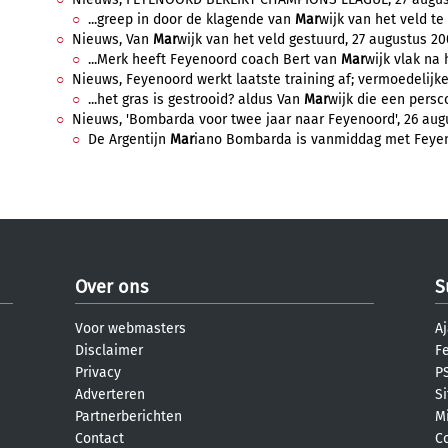
...greep in door de klagende van
Mar
wijk van het veld te 
Nieuws, Van
Mar
wijk van het veld gestuurd, 27 augustus 200
...Merk heeft Feyenoord coach Bert van
Mar
wijk vlak na 
Nieuws, Feyenoord werkt laatste training af; vermoedelijke 
...het gras is gestrooid? aldus Van
Mar
wijk die een persco
Nieuws, 'Bombarda voor twee jaar naar Feyenoord', 26 augu
De Argentijn
Mar
iano Bombarda is vanmiddag met Feyeno
Over ons
S
Voor webmasters
Aj
Disclaimer
F
Privacy
PS
Adverteren
S
Partnerberichten
M
Contact
C