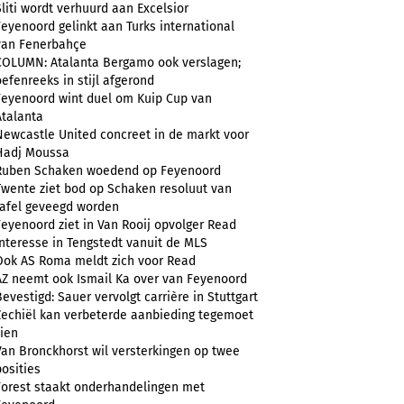
Sliti wordt verhuurd aan Excelsior
Feyenoord gelinkt aan Turks international
van Fenerbahçe
COLUMN: Atalanta Bergamo ook verslagen;
oefenreeks in stijl afgerond
Feyenoord wint duel om Kuip Cup van
Atalanta
Newcastle United concreet in de markt voor
Hadj Moussa
Ruben Schaken woedend op Feyenoord
Twente ziet bod op Schaken resoluut van
tafel geveegd worden
Feyenoord ziet in Van Rooij opvolger Read
Interesse in Tengstedt vanuit de MLS
Ook AS Roma meldt zich voor Read
AZ neemt ook Ismail Ka over van Feyenoord
Bevestigd: Sauer vervolgt carrière in Stuttgart
Zechiël kan verbeterde aanbieding tegemoet
zien
Van Bronckhorst wil versterkingen op twee
posities
Forest staakt onderhandelingen met