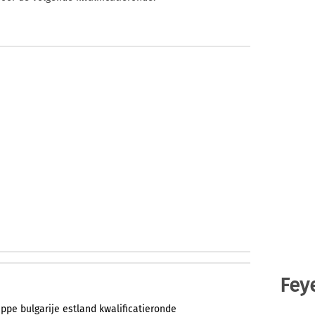
Fey
eppe
bulgarije
estland
kwalificatieronde