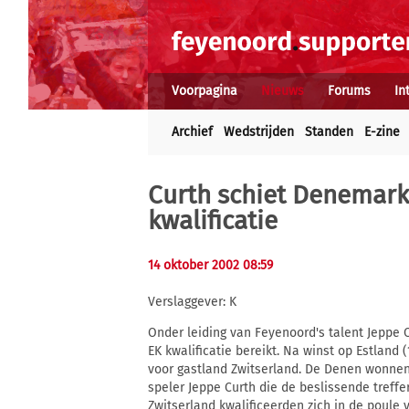
Voorpagina
Nieuws
Forums
In
Archief
Wedstrijden
Standen
E-zine
Curth schiet Denemark
kwalificatie
14 oktober 2002 08:59
Verslaggever: K
Onder leiding van Feyenoord's talent Jeppe
EK kwalificatie bereikt. Na winst op Estland
voor gastland Zwitserland. De Denen wonnen
speler Jeppe Curth die de beslissende tref
Zwitserland kwalificeerden zich in de poule 