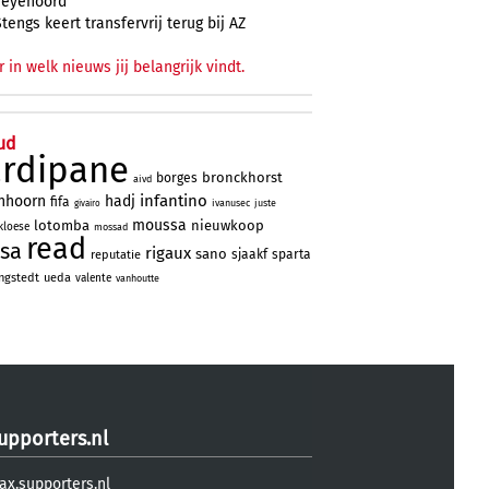
Feyenoord
Stengs keert transfervrij terug bij AZ
r in welk nieuws jij belangrijk vindt.
ud
ardipane
bronckhorst
borges
aivd
infantino
nhoorn
hadj
fifa
ivanusec
juste
givairo
moussa
lotomba
nieuwkoop
kloese
mossad
read
sa
rigaux
sano
sjaakf
sparta
reputatie
ngstedt
ueda
valente
vanhoutte
upporters.nl
ax.supporters.nl