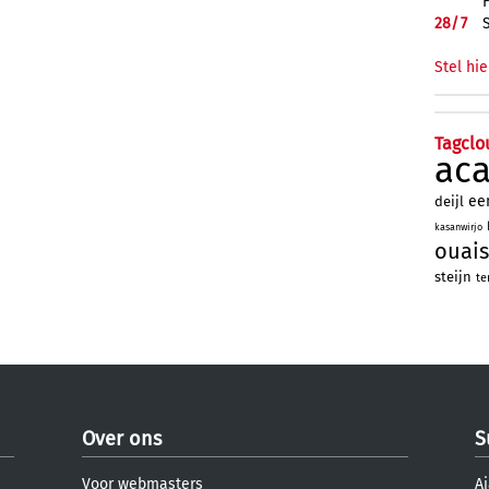
28/
7
Stel hie
Tagclo
ac
ee
deijl
kasanwirjo
ouais
steijn
te
Over ons
S
Voor webmasters
Aj