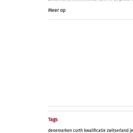
Meer op
Tags
denemarken
curth
kwalificatie
zwitserland
j