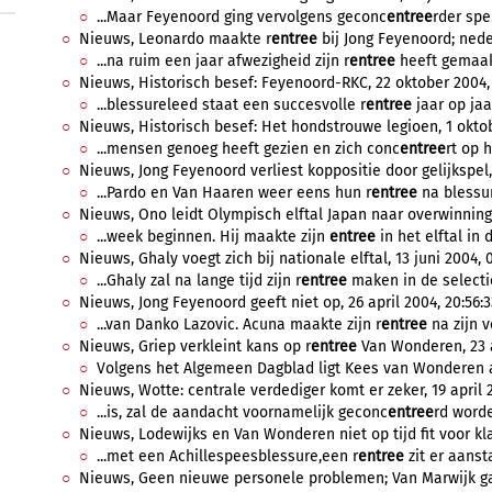
...Maar Feyenoord ging vervolgens geconc
entree
rder spe
Nieuws, Leonardo maakte r
entree
bij Jong Feyenoord; neder
...na ruim een jaar afwezigheid zijn r
entree
heeft gemaakt
Nieuws, Historisch besef: Feyenoord-RKC, 22 oktober 2004, 
...blessureleed staat een succesvolle r
entree
jaar op jaar
Nieuws, Historisch besef: Het hondstrouwe legioen, 1 oktob
...mensen genoeg heeft gezien en zich conc
entree
rt op h
Nieuws, Jong Feyenoord verliest koppositie door gelijkspel
...Pardo en Van Haaren weer eens hun r
entree
na blessur
Nieuws, Ono leidt Olympisch elftal Japan naar overwinning,
...week beginnen. Hij maakte zijn
entree
in het elftal in 
Nieuws, Ghaly voegt zich bij nationale elftal, 13 juni 2004, 
...Ghaly zal na lange tijd zijn r
entree
maken in de selectie
Nieuws, Jong Feyenoord geeft niet op, 26 april 2004, 20:56:3
...van Danko Lazovic. Acuna maakte zijn r
entree
na zijn 
Nieuws, Griep verkleint kans op r
entree
Van Wonderen, 23 ap
Volgens het Algemeen Dagblad ligt Kees van Wonderen a
Nieuws, Wotte: centrale verdediger komt er zeker, 19 april 2
...is, zal de aandacht voornamelijk geconc
entree
rd worde
Nieuws, Lodewijks en Van Wonderen niet op tijd fit voor kla
...met een Achillespeesblessure,een r
entree
zit er aanst
Nieuws, Geen nieuwe personele problemen; Van Marwijk gaa