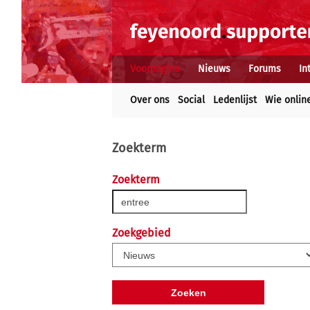
Voorpagina
Nieuws
Forums
In
Over ons
Social
Ledenlijst
Wie onlin
Zoekterm
Zoekterm
Zoekgebied