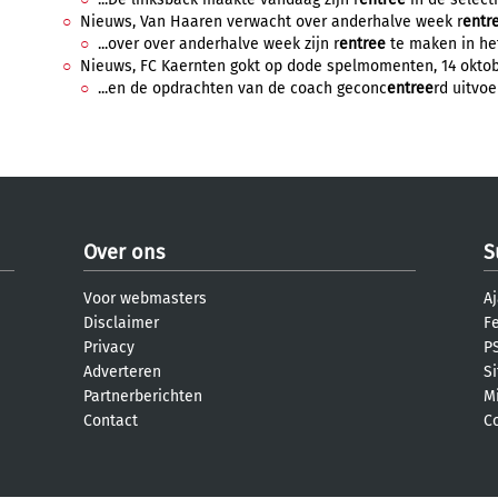
Nieuws, Van Haaren verwacht over anderhalve week r
entr
...over over anderhalve week zijn r
entree
te maken in het 
Nieuws, FC Kaernten gokt op dode spelmomenten, 14 oktobe
...en de opdrachten van de coach geconc
entree
rd uitvoe
Over ons
S
Voor webmasters
Aj
Disclaimer
F
Privacy
PS
Adverteren
S
Partnerberichten
M
Contact
C