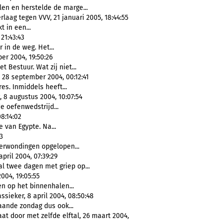
len en herstelde de marge...
laag tegen VVV, 21 januari 2005, 18:44:55
 in een...
21:43:43
 in de weg. Het...
er 2004, 19:50:26
et Bestuur. Wat zij niet...
, 28 september 2004, 00:12:41
es. Inmiddels heeft...
 8 augustus 2004, 10:07:54
de oefenwedstrijd...
08:14:02
 van Egypte. Na...
3
verwondingen opgelopen...
ril 2004, 07:39:29
l twee dagen met griep op...
004, 19:05:55
n op het binnenhalen...
ssieker, 8 april 2004, 08:50:48
aande zondag dus ook...
t door met zelfde elftal, 26 maart 2004,