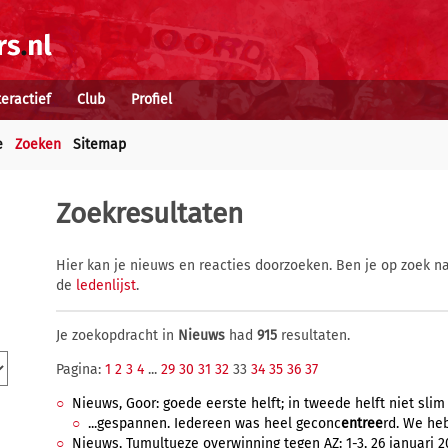
teractief
Club
Profiel
e
Zoeken
Sitemap
Zoekresultaten
Hier kan je nieuws en reacties doorzoeken. Ben je op zoek na
de
ledenlijst
.
Je zoekopdracht in
Nieuws
had
915
resultaten.
Pagina:
1
2
3
4
...
29
30
31
32
33
34
35
36
37
Nieuws, Goor: goede eerste helft; in tweede helft niet slim 
...gespannen. Iedereen was heel geconc
entree
rd. We he
Nieuws, Tumultueze overwinning tegen AZ: 1-3, 26 januari 20