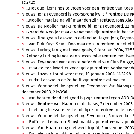
15:27:25
...Het duel komt nog te vroeg voor een r
entree
van Kees v
Nieuws, Jong Feyenoord is voorsprong kwijt / r
entree
De No
...Nooijer maakte na vijf maanden zijn r
entree
. Jong Ajax
Nieuws, De Nooijer maakt r
entree
bij Jong Feyenoord, 22 ma
G?rard de Nooijer maakt vanavond zijn r
entree
in het tw
Nieuws, Drie goals Lazovic in oefenduel tegen Jong Feyenoo
...van Dirk Kuyt. Shinji Ono maakte zijn r
entree
in het elft
Nieuws, Lurling terug met twee goals, 9 februari 2004, 22:55
Anthony Lurling kende een succesvolle r
entree
met twee 
Nieuws, Feyenoord wint eerste oefenduel van Club Brugge, 1
...maakte een kwartier voor tijd zijn r
entree
. Aankomende
Nieuws, Lazovic traint weer mee, 10 januari 2004, 14:32:28
...is dat Lazovic in de 2e helft zijn r
entree
zal maken.
Nieuws, Vermoedelijke opstelling Feyenoord: Van Marwijk 
december 2003, 21:43:36
...Van haaren deed het goed bij zijn r
entree
tegen ADO De
Nieuws, R
entree
Van Haaren in de basis, 7 december 2003, 
...heel lang blessureleed eindelijk zijn r
entree
in de basi
Nieuws, Vermoedelijke opstelling Feyenoord, 5 november 20
...Buffel en Leonardo. Snoyl maakt zijn r
entree
na zijn ble
Nieuws, Van Haaren nog niet wedstrijdfit, 5 november 2003,
...De linksback maakte vandaag zijn r
entree
in de selecti