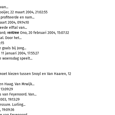
an...
oijer, 22 maart 2004, 21:02:55
 profiteerde en nam...
art 2004, 09:14:10
eede elftal van...
rd; r
entree
Ono, 20 februari 2004, 15:07:32
al. Door het...
:15
goals bij Jong...
1 januari 2004, 17:55:27
 woensdag speelt...
moet kiezen tussen Snoyl en Van Haaren, 12
n Haag. Van Mrwijk...
13:09:29
s van Feyenoord. Van...
03, 19:13:29
ssure. Lurling...
 19:09:36
e van Feyenoord....