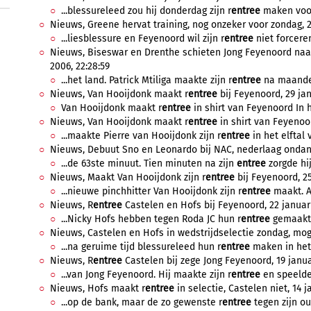
...blessureleed zou hij donderdag zijn r
entree
maken voor
Nieuws, Greene hervat training, nog onzeker voor zondag, 2 
...liesblessure en Feyenoord wil zijn r
entree
niet forcere
Nieuws, Biseswar en Drenthe schieten Jong Feyenoord naar 
2006, 22:28:59
...het land. Patrick Mtiliga maakte zijn r
entree
na maanden
Nieuws, Van Hooijdonk maakt r
entree
bij Feyenoord, 29 jan
Van Hooijdonk maakt r
entree
in shirt van Feyenoord In h
Nieuws, Van Hooijdonk maakt r
entree
in shirt van Feyenoor
...maakte Pierre van Hooijdonk zijn r
entree
in het elftal 
Nieuws, Debuut Sno en Leonardo bij NAC, nederlaag ondanks
...de 63ste minuut. Tien minuten na zijn
entree
zorgde hij
Nieuws, Maakt Van Hooijdonk zijn r
entree
bij Feyenoord, 25
...nieuwe pinchhitter Van Hooijdonk zijn r
entree
maakt. A
Nieuws, R
entree
Castelen en Hofs bij Feyenoord, 22 januari
...Nicky Hofs hebben tegen Roda JC hun r
entree
gemaakt i
Nieuws, Castelen en Hofs in wedstrijdselectie zondag, mogel
...na geruime tijd blessureleed hun r
entree
maken in het e
Nieuws, R
entree
Castelen bij zege Jong Feyenoord, 19 januar
...van Jong Feyenoord. Hij maakte zijn r
entree
en speelde 
Nieuws, Hofs maakt r
entree
in selectie, Castelen niet, 14 j
...op de bank, maar de zo gewenste r
entree
tegen zijn oud