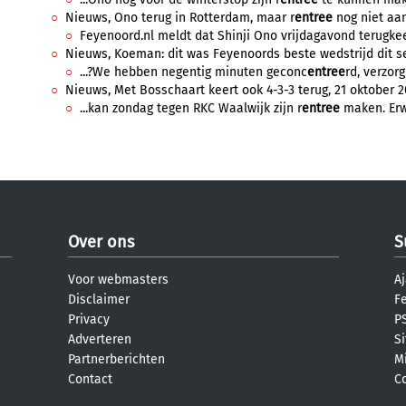
Nieuws, Ono terug in Rotterdam, maar r
entree
nog niet aan
Feyenoord.nl meldt dat Shinji Ono vrijdagavond terugkee
Nieuws, Koeman: dit was Feyenoords beste wedstrijd dit se
...?We hebben negentig minuten geconc
entree
rd, verzorg
Nieuws, Met Bosschaart keert ook 4-3-3 terug, 21 oktober 20
...kan zondag tegen RKC Waalwijk zijn r
entree
maken. Erw
Over ons
S
Voor webmasters
Aj
Disclaimer
F
Privacy
PS
Adverteren
S
Partnerberichten
M
Contact
C