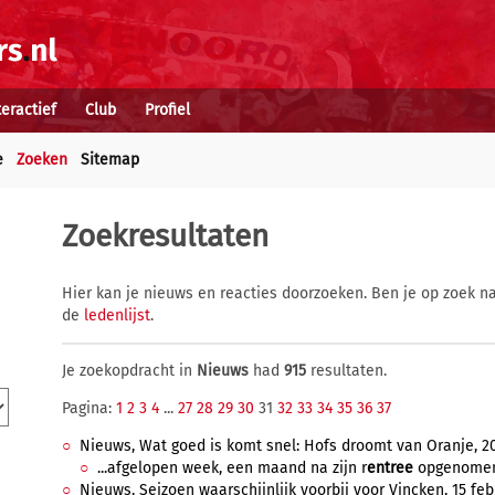
teractief
Club
Profiel
e
Zoeken
Sitemap
Zoekresultaten
Hier kan je nieuws en reacties doorzoeken. Ben je op zoek na
de
ledenlijst
.
Je zoekopdracht in
Nieuws
had
915
resultaten.
Pagina:
1
2
3
4
...
27
28
29
30
31
32
33
34
35
36
37
Nieuws, Wat goed is komt snel: Hofs droomt van Oranje, 20 
...afgelopen week, een maand na zijn r
entree
opgenomen i
Nieuws, Seizoen waarschijnlijk voorbij voor Vincken, 15 febr