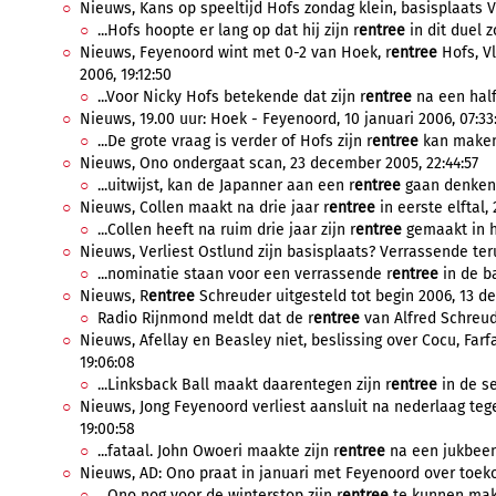
Nieuws, Kans op speeltijd Hofs zondag klein, basisplaats Vl
...Hofs hoopte er lang op dat hij zijn r
entree
in dit duel 
Nieuws, Feyenoord wint met 0-2 van Hoek, r
entree
Hofs, Vl
2006, 19:12:50
...Voor Nicky Hofs betekende dat zijn r
entree
na een half 
Nieuws, 19.00 uur: Hoek - Feyenoord, 10 januari 2006, 07:33
...De grote vraag is verder of Hofs zijn r
entree
kan maken i
Nieuws, Ono ondergaat scan, 23 december 2005, 22:44:57
...uitwijst, kan de Japanner aan een r
entree
gaan denken. 
Nieuws, Collen maakt na drie jaar r
entree
in eerste elftal,
...Collen heeft na ruim drie jaar zijn r
entree
gemaakt in he
Nieuws, Verliest Ostlund zijn basisplaats? Verrassende ter
...nominatie staan voor een verrassende r
entree
in de ba
Nieuws, R
entree
Schreuder uitgesteld tot begin 2006, 13 de
Radio Rijnmond meldt dat de r
entree
van Alfred Schreude
Nieuws, Afellay en Beasley niet, beslissing over Cocu, Far
19:06:08
...Linksback Ball maakt daarentegen zijn r
entree
in de se
Nieuws, Jong Feyenoord verliest aansluit na nederlaag tege
19:00:58
...fataal. John Owoeri maakte zijn r
entree
na een jukbeen
Nieuws, AD: Ono praat in januari met Feyenoord over toek
...Ono nog voor de winterstop zijn r
entree
te kunnen maken