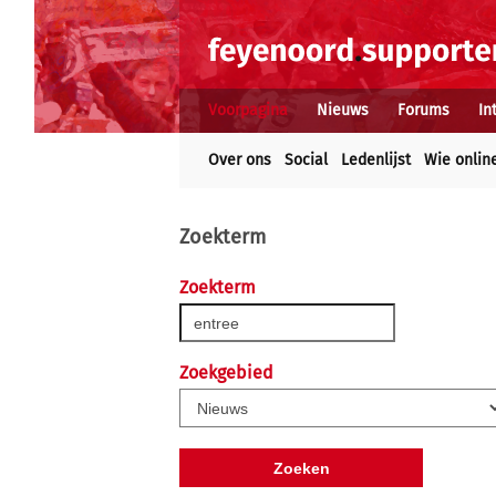
Voorpagina
Nieuws
Forums
In
Over ons
Social
Ledenlijst
Wie onlin
Zoekterm
Zoekterm
Zoekgebied