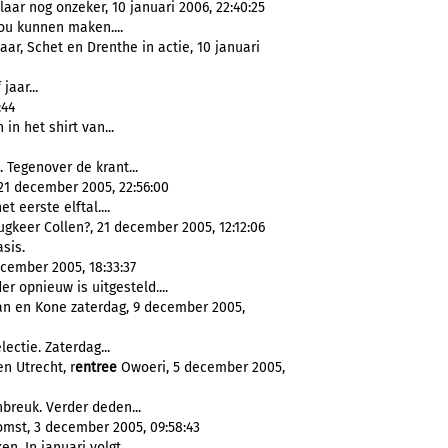
aar nog onzeker, 10 januari 2006, 22:40:25
zou kunnen maken....
aar, Schet en Drenthe in actie, 10 januari
jaar...
:44
n het shirt van...
Tegenover de krant...
 21 december 2005, 22:56:00
t eerste elftal....
ugkeer Collen?, 21 december 2005, 12:12:06
sis.
cember 2005, 18:33:37
r opnieuw is uitgesteld....
fan en Kone zaterdag, 9 december 2005,
lectie. Zaterdag...
n Utrecht, r
entree
Owoeri, 5 december 2005,
breuk. Verder deden...
omst, 3 december 2005, 09:58:43
. In januari volgt...