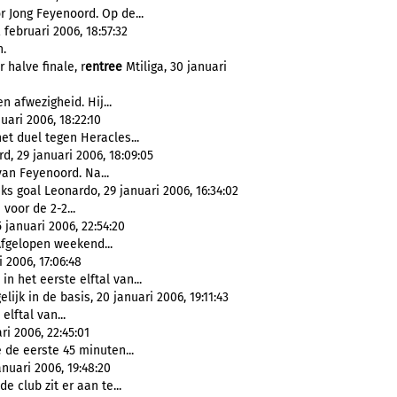
 Jong Feyenoord. Op de...
februari 2006, 18:57:32
n.
halve finale, r
entree
Mtiliga, 30 januari
 afwezigheid. Hij...
uari 2006, 18:22:10
et duel tegen Heracles...
d, 29 januari 2006, 18:09:05
van Feyenoord. Na...
 goal Leonardo, 29 januari 2006, 16:34:02
 voor de 2-2...
 januari 2006, 22:54:20
fgelopen weekend...
 2006, 17:06:48
n het eerste elftal van...
ijk in de basis, 20 januari 2006, 19:11:43
lftal van...
i 2006, 22:45:01
de eerste 45 minuten...
anuari 2006, 19:48:20
e club zit er aan te...