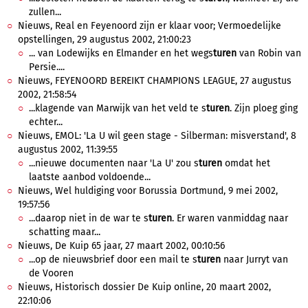
zullen...
Nieuws, Real en Feyenoord zijn er klaar voor; Vermoedelijke
opstellingen, 29 augustus 2002, 21:00:23
... van Lodewijks en Elmander en het wegs
turen
van Robin van
Persie....
Nieuws, FEYENOORD BEREIKT CHAMPIONS LEAGUE, 27 augustus
2002, 21:58:54
...klagende van Marwijk van het veld te s
turen
. Zijn ploeg ging
echter...
Nieuws, EMOL: 'La U wil geen stage - Silberman: misverstand', 8
augustus 2002, 11:39:55
...nieuwe documenten naar 'La U' zou s
turen
omdat het
laatste aanbod voldoende...
Nieuws, Wel huldiging voor Borussia Dortmund, 9 mei 2002,
19:57:56
...daarop niet in de war te s
turen
. Er waren vanmiddag naar
schatting maar...
Nieuws, De Kuip 65 jaar, 27 maart 2002, 00:10:56
...op de nieuwsbrief door een mail te s
turen
naar Jurryt van
de Vooren
Nieuws, Historisch dossier De Kuip online, 20 maart 2002,
22:10:06