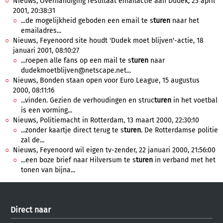
Nieuws, Overhandiging resultaat emailactie aan Dudek, 23 april
2001, 20:38:31
...de mogelijkheid geboden een email te s
turen
naar het
emailadres...
Nieuws, Feyenoord site houdt 'Dudek moet blijven'-actie, 18
januari 2001, 08:10:27
...roepen alle fans op een mail te s
turen
naar
dudekmoetblijven@netscape.net...
Nieuws, Bonden staan open voor Euro League, 15 augustus
2000, 08:11:16
...vinden. Gezien de verhoudingen en struc
turen
in het voetbal
is een vorming...
Nieuws, Politiemacht in Rotterdam, 13 maart 2000, 22:30:10
...zonder kaartje direct terug te s
turen
. De Rotterdamse politie
zal de...
Nieuws, Feyenoord wil eigen tv-zender, 22 januari 2000, 21:56:00
...een boze brief naar Hilversum te s
turen
in verband met het
tonen van bijna...
Direct naar