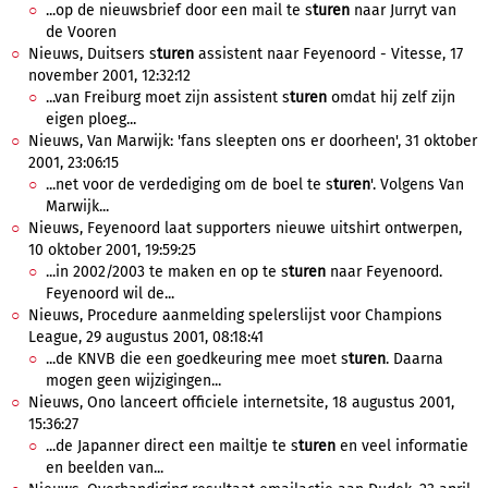
...op de nieuwsbrief door een mail te s
turen
naar Jurryt van
de Vooren
Nieuws, Duitsers s
turen
assistent naar Feyenoord - Vitesse, 17
november 2001, 12:32:12
...van Freiburg moet zijn assistent s
turen
omdat hij zelf zijn
eigen ploeg...
Nieuws, Van Marwijk: 'fans sleepten ons er doorheen', 31 oktober
2001, 23:06:15
...net voor de verdediging om de boel te s
turen
'. Volgens Van
Marwijk...
Nieuws, Feyenoord laat supporters nieuwe uitshirt ontwerpen,
10 oktober 2001, 19:59:25
...in 2002/2003 te maken en op te s
turen
naar Feyenoord.
Feyenoord wil de...
Nieuws, Procedure aanmelding spelerslijst voor Champions
League, 29 augustus 2001, 08:18:41
...de KNVB die een goedkeuring mee moet s
turen
. Daarna
mogen geen wijzigingen...
Nieuws, Ono lanceert officiele internetsite, 18 augustus 2001,
15:36:27
...de Japanner direct een mailtje te s
turen
en veel informatie
en beelden van...