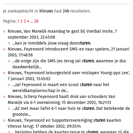
Je zoekopdracht in
Nieuws
had
246
resultaten.
Pagina:
1
2
3
4
...
26
Nieuws, Van Marwijk maandag te gast bij Voetbal Insite, 7
september 2003, 22:43:08
...kan je inmiddels jouw vraag doors
turen
.
Nieuws, Feyenoord introduceert SMS-en naar spelers, 21 januari
2003, 17:48:56
...de enige zijn die SMS-jes terug zal s
turen
, waarmee je dus
daadwerkelijk...
Nieuws, 'Feyenoord teleurgesteld over mislopen Young-pyo Lee',
7 januari 2003, 13:45:02
...zal Feyenoord in maart een scout s
turen
naar het
wereldkampioenschap in de...
Nieuws, Scherp Feyenoord haalt druk van schouders Van
Marwijk via 6-1 overwinning, 15 december 2002, 16:21:13
...AZ met maar liefst 6-1 naar huis te s
turen
. Dat betekende de
grootste...
Nieuws, 'Feyenoord en Supportersvereniging s
turen
kaarten
Vitesse terug', 17 oktober 2002, 09:35:14
...besloten hebben de kaarten terug te s
turen
, wanneer zij die