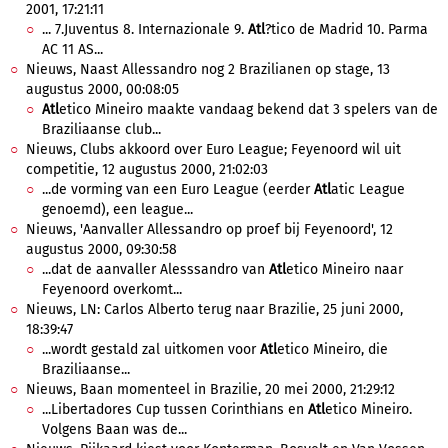
2001, 17:21:11
... 7.Juventus 8. Internazionale 9.
Atl
?tico de Madrid 10. Parma
AC 11 AS...
Nieuws, Naast Allessandro nog 2 Brazilianen op stage, 13
augustus 2000, 00:08:05
Atl
etico Mineiro maakte vandaag bekend dat 3 spelers van de
Braziliaanse club...
Nieuws, Clubs akkoord over Euro League; Feyenoord wil uit
competitie, 12 augustus 2000, 21:02:03
...de vorming van een Euro League (eerder
Atl
atic League
genoemd), een league...
Nieuws, 'Aanvaller Allessandro op proef bij Feyenoord', 12
augustus 2000, 09:30:58
...dat de aanvaller Alesssandro van
Atl
etico Mineiro naar
Feyenoord overkomt...
Nieuws, LN: Carlos Alberto terug naar Brazilie, 25 juni 2000,
18:39:47
...wordt gestald zal uitkomen voor
Atl
etico Mineiro, die
Braziliaanse...
Nieuws, Baan momenteel in Brazilie, 20 mei 2000, 21:29:12
...Libertadores Cup tussen Corinthians en
Atl
etico Mineiro.
Volgens Baan was de...