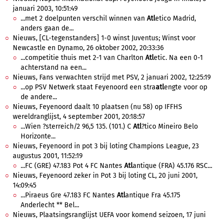
januari 2003, 10:51:49
...met 2 doelpunten verschil winnen van
Atl
etico Madrid,
anders gaan de...
Nieuws, [CL-tegenstanders] 1-0 winst Juventus; Winst voor
Newcastle en Dynamo, 26 oktober 2002, 20:33:36
...competitie thuis met 2-1 van Charlton
Atl
etic. Na een 0-1
achterstand na een...
Nieuws, Fans verwachten strijd met PSV, 2 januari 2002, 12:25:19
...op PSV Netwerk staat Feyenoord een stra
atl
engte voor op
de andere...
Nieuws, Feyenoord daalt 10 plaatsen (nu 58) op IFFHS
wereldranglijst, 4 september 2001, 20:18:57
...Wien ?sterreich/2 96,5 135. (101.) C
Atl
?tico Mineiro Belo
Horizonte...
Nieuws, Feyenoord in pot 3 bij loting Champions League, 23
augustus 2001, 11:52:19
...FC (GRE) 47.183 Pot 4 FC Nantes
Atl
antique (FRA) 45.176 RSC...
Nieuws, Feyenoord zeker in Pot 3 bij loting CL, 20 juni 2001,
14:09:45
...Piraeus Gre 47.183 FC Nantes
Atl
antique Fra 45.175
Anderlecht ** Bel...
Nieuws, Plaatsingsranglijst UEFA voor komend seizoen, 17 juni