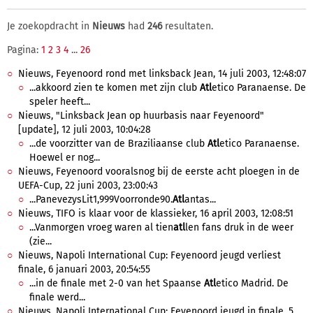
Je zoekopdracht in
Nieuws
had
246
resultaten.
Pagina:
1
2
3
4
...
26
Nieuws, Feyenoord rond met linksback Jean, 14 juli 2003, 12:48:07
...akkoord zien te komen met zijn club
Atl
etico Paranaense. De
speler heeft...
Nieuws, "Linksback Jean op huurbasis naar Feyenoord"
[update], 12 juli 2003, 10:04:28
...de voorzitter van de Braziliaanse club
Atl
etico Paranaense.
Hoewel er nog...
Nieuws, Feyenoord vooralsnog bij de eerste acht ploegen in de
UEFA-Cup, 22 juni 2003, 23:00:43
...PanevezysLit1,999Voorronde90.
Atl
antas...
Nieuws, TIFO is klaar voor de klassieker, 16 april 2003, 12:08:51
...Vanmorgen vroeg waren al tien
atl
len fans druk in de weer
(zie...
Nieuws, Napoli International Cup: Feyenoord jeugd verliest
finale, 6 januari 2003, 20:54:55
...in de finale met 2-0 van het Spaanse
Atl
etico Madrid. De
finale werd...
Nieuws, Napoli International Cup: Feyenoord jeugd in finale, 5