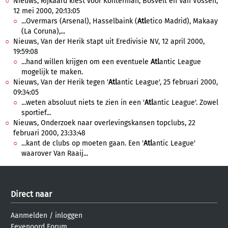
Nieuws, Rijkaard kiest voor Konterman, Bosvelt en Van Vossen,
12 mei 2000, 20:13:05
...Overmars (Arsenal), Hasselbaink (
Atl
etico Madrid), Makaay
(La Coruna),...
Nieuws, Van der Herik stapt uit Eredivisie NV, 12 april 2000,
19:59:08
...hand willen krijgen om een eventuele
Atl
antic League
mogelijk te maken.
Nieuws, Van der Herik tegen '
Atl
antic League', 25 februari 2000,
09:34:05
...weten absoluut niets te zien in een '
Atl
antic League'. Zowel
sportief...
Nieuws, Onderzoek naar overlevingskansen topclubs, 22
februari 2000, 23:33:48
...kant de clubs op moeten gaan. Een '
Atl
antic League'
waarover Van Raaij...
Direct naar
Aanmelden
/
inloggen
Feyenoord Forum