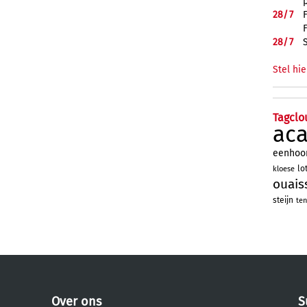
28/
7
28/
7
Stel hie
Tagclo
ac
eenhoo
lo
kloese
ouais
steijn
ten
Over ons
S