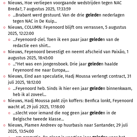
Nieuws, Hoe verliepen voorgaande wedstrijden tegen NAC
Breda?, 7 augustus 2025, 17:33:59
...Brabant werd gestuurd. Van de drie
gelede
n nederlagen
tegen NAC in De Kuip...
Nieuws, COLUMN: Feyenoord blijft ons verrassen, 5 augustus
2025, 12:22:00
...Feyenoord-ziel. Toen ik een paar jaar
gelede
n van de
redactie een shirt...
Nieuws, Feyenoord bevestigt en neemt afscheid van Paixão, 1
augustus 2025, 18:45:00
..."Het was een jongensboek. Drie jaar
gelede
n haalde
Feyenoord me naar Europa,...
Nieuws, Eind aan speculatie, Hadj Moussa verlengt contract, 31
juli 2025, 18:12:00
...Feyenoord heb. Sinds ik hier een jaar
gelede
n binnenkwam,
heb ik al zoveel...
Nieuws, Hadj Moussa pakt zijn koffers: Benfica lonkt, Feyenoord
wacht af, 29 juli 2025, 17:18:00
...slecht voor iemand die nog geen jaar
gelede
n in de
Belgische tweede klasse...
Nieuws, Plamen Andreev op huurbasis naar Santander, 29 juli
2025, 13:54:00