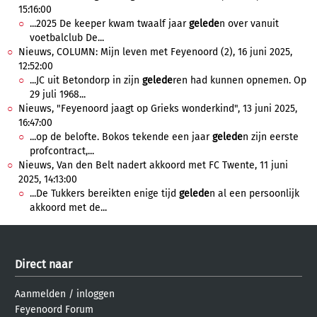
15:16:00
...2025 De keeper kwam twaalf jaar
gelede
n over vanuit
voetbalclub De...
Nieuws, COLUMN: Mijn leven met Feyenoord (2), 16 juni 2025,
12:52:00
...JC uit Betondorp in zijn
gelede
ren had kunnen opnemen. Op
29 juli 1968...
Nieuws, "Feyenoord jaagt op Grieks wonderkind", 13 juni 2025,
16:47:00
...op de belofte. Bokos tekende een jaar
gelede
n zijn eerste
profcontract,...
Nieuws, Van den Belt nadert akkoord met FC Twente, 11 juni
2025, 14:13:00
...De Tukkers bereikten enige tijd
gelede
n al een persoonlijk
akkoord met de...
Direct naar
Aanmelden
/
inloggen
Feyenoord Forum