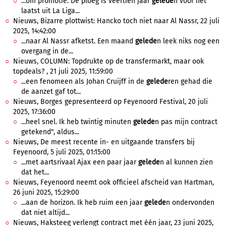
...om promotie. De ploeg is veertien jaar
gelede
n voor het
laatst uit La Liga...
Nieuws, Bizarre plottwist: Hancko toch niet naar Al Nassr, 22 juli
2025, 14:42:00
...naar Al Nassr afketst. Een maand
gelede
n leek niks nog een
overgang in de...
Nieuws, COLUMN: Topdrukte op de transfermarkt, maar ook
topdeals? , 21 juli 2025, 11:59:00
...een fenomeen als Johan Cruijff in de
gelede
ren gehad die
de aanzet gaf tot...
Nieuws, Borges gepresenteerd op Feyenoord Festival, 20 juli
2025, 17:36:00
...heel snel. Ik heb twintig minuten
gelede
n pas mijn contract
getekend", aldus...
Nieuws, De meest recente in- en uitgaande transfers bij
Feyenoord, 5 juli 2025, 01:15:00
...met aartsrivaal Ajax een paar jaar
gelede
n al kunnen zien
dat het...
Nieuws, Feyenoord neemt ook officieel afscheid van Hartman,
26 juni 2025, 15:29:00
...aan de horizon. Ik heb ruim een jaar
gelede
n ondervonden
dat niet altijd...
Nieuws, Haksteeg verlengt contract met één jaar, 23 juni 2025,