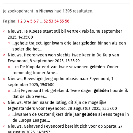
Je zoekopdracht in
Nieuws
had
1.395
resultaten.
Pagina:
1
2
3
4
5
6
7
...
52
53
54
55
56
Nieuws, Te Kloese staat stil bij vertrek Paixão, 18 september
2025, 14:35:00
...gehele traject. Igor kwam drie jaar
gelede
n binnen als een
speler die het...
Nieuws, Heerenveen won slechts twee keer in De Kuip van
Feyenoord, 8 september 2025, 15:35:29
...in De Kuip dateert van twee seizoenen
gelede
n. Onder
toenmalig trainer Arne...
Nieuws, Bevestigd: Jeng op huurbasis naar Feyenoord, 1
september 2025, 19:01:00
...bij Feyenoord heb getekend. Twee dagen
gelede
n hoorde ik
dat de club weer...
Nieuws, Aftellen naar de loting, dit zijn de mogelijke
tegenstanders voor Feyenoord, 28 augustus 2025, 23:37:00
...kwamen de Oostenrijkers drie jaar
gelede
n al eens tegen in
de Europa League....
Nieuws, Gehavend Feyenoord bereidt zich voor op Sparta, 27
augustus 2025, 14:51:57