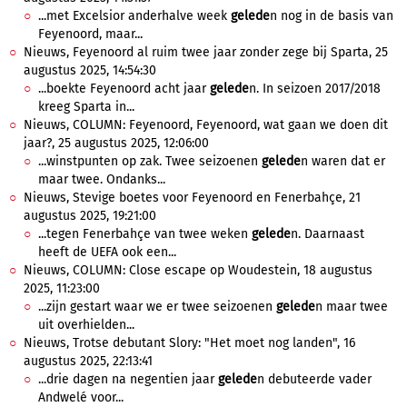
...met Excelsior anderhalve week
gelede
n nog in de basis van
Feyenoord, maar...
Nieuws, Feyenoord al ruim twee jaar zonder zege bij Sparta, 25
augustus 2025, 14:54:30
...boekte Feyenoord acht jaar
gelede
n. In seizoen 2017/2018
kreeg Sparta in...
Nieuws, COLUMN: Feyenoord, Feyenoord, wat gaan we doen dit
jaar?, 25 augustus 2025, 12:06:00
...winstpunten op zak. Twee seizoenen
gelede
n waren dat er
maar twee. Ondanks...
Nieuws, Stevige boetes voor Feyenoord en Fenerbahçe, 21
augustus 2025, 19:21:00
...tegen Fenerbahçe van twee weken
gelede
n. Daarnaast
heeft de UEFA ook een...
Nieuws, COLUMN: Close escape op Woudestein, 18 augustus
2025, 11:23:00
...zijn gestart waar we er twee seizoenen
gelede
n maar twee
uit overhielden...
Nieuws, Trotse debutant Slory: "Het moet nog landen", 16
augustus 2025, 22:13:41
...drie dagen na negentien jaar
gelede
n debuteerde vader
Andwelé voor...