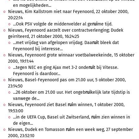
en mogelijkheden...
Nieuws, Kim Kallstrom niet naar Feyenoord, 22 oktober 2000,
20:22:14
...Ook PSV volgde de middenvelder al ge
rui
me tijd.
Nieuws, Feyenoord aarzelt over contractverlenging; Dudek
geirriteerd, 21 oktober 2000, 16:24:25
...met vrijdag van afgelopen vrijdag. Daa
rui
t bleek dat
Feyenoord bij interesse...
Nieuws, Feyenoord grote winnaar voetbalweekeinde, 15 oktober
2000, 19:11:44
...tegen NEC en ging Ajax met 3-2 onde
rui
t bij Vitesse.
Feyenoord is daardoor...
Nieuws, Basel-Feyenoord pas om 21.00 uur, 5 oktober 2000,
23:14:50
...26 oktober om 21.00 uur. Het ongeb
rui
kelijk late tijdstip is
vanwege de...
Nieuws, Feyenoord ziet Basel
rui
m winnen, 1 oktober 2000,
19:53:00
...in de UEFA Cup, Basel uit Zwitserland,
rui
m zien winnen in
de eigen...
Nieuws, Dudek en Tomasson
rui
m een week weg, 27 september
2000, 23:52:10