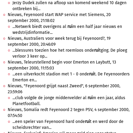
Jerzy Dudek zullen na afloop van komend weekend 10 dagen
ontbreken bij...
Nieuws, Feyenoord start WAP service met Siemens, 20
september 2000, 21:18:02
...Netwerk biedt overigens al
rui
m een half jaar nieuws en
wedstrijdinformatie...
Nieuws, Australiers voor week terug bij Feyenoord?, 19
september 2000, 20:46:09
...blessures toezien hoe het roemloos onde
rui
tging. De ploeg
verloor 3 keer op...
Nieuws, Teleurstellend begin voor Emerton en Laybutt, 13
september 2000, 11:15:03
...een uitverkocht stadion met 1 - 0 onde
rui
t. De Feyenoorders
Emerton en...
Nieuws, "Feyenoord grijpt naast Zweed", 6 september 2000,
23:59:06
...club volgde de jonge middenvelder al
rui
m een jaar, aldus
Planetfootball.
Nieuws, Somalia redt Feyenoord 2 tegen PSV, 4 september 2000,
07:54:50
...een speler van Feyenoord hard onde
rui
t en werd door de
scheidsrechter van...