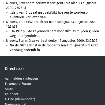
Nieuws, Feyenoord herinvesteert geld Cruz niet, 23 augustus
2000, 23:28:15
...geld van Cruz zal niet geb
rui
kt hoeven te worden om
eventuele verliezen van...
Nieuws, Julio Cruz per direct naar Bologna, 23 augustus 2000,
16:34:33
...In 1997 plukte Feyenoord hem voor
rui
m 10 miljoen gulden
weg uit Argentinie....
Nieuws, Sturm Graz verliest derby, 19 augustus 2000, 23:05:09
Na de
rui
me winst in de topper tegen Tirol ging Sturm Graz
vandaag onde
rui
t in...
Direct naar
Aanmelden
/
inloggen
Feyenoord Forum
Stand
Kalender
E-zine (nieuwsbrief)
Nieuwsarchief