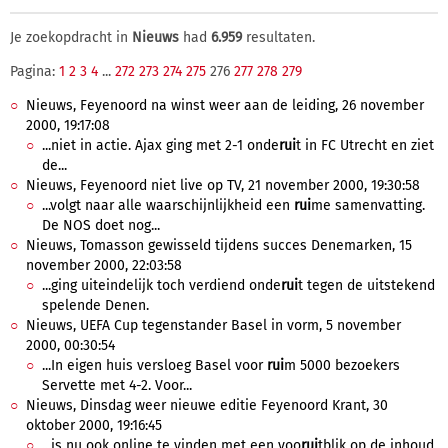
Je zoekopdracht in
Nieuws
had
6.959
resultaten.
Pagina:
1
2
3
4
...
272
273
274
275
276
277
278
279
Nieuws, Feyenoord na winst weer aan de leiding, 26 november
2000, 19:17:08
...niet in actie. Ajax ging met 2-1 onde
rui
t in FC Utrecht en ziet
de...
Nieuws, Feyenoord niet live op TV, 21 november 2000, 19:30:58
...volgt naar alle waarschijnlijkheid een
rui
me samenvatting.
De NOS doet nog...
Nieuws, Tomasson gewisseld tijdens succes Denemarken, 15
november 2000, 22:03:58
...ging uiteindelijk toch verdiend onde
rui
t tegen de uitstekend
spelende Denen.
Nieuws, UEFA Cup tegenstander Basel in vorm, 5 november
2000, 00:30:54
...In eigen huis versloeg Basel voor
rui
m 5000 bezoekers
Servette met 4-2. Voor...
Nieuws, Dinsdag weer nieuwe editie Feyenoord Krant, 30
oktober 2000, 19:16:45
...is nu ook online te vinden met een voo
rui
tblik op de inhoud