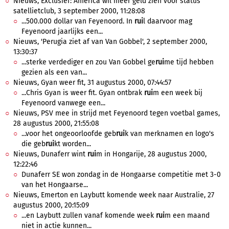
Nieuws, Exclusief: America wil meer geld zien voor status
satellietclub, 3 september 2000, 11:28:08
...500.000 dollar van Feyenoord. In
rui
l daarvoor mag
Feyenoord jaarlijks een...
Nieuws, 'Perugia ziet af van Van Gobbel', 2 september 2000,
13:30:37
...sterke verdediger en zou Van Gobbel ge
rui
me tijd hebben
gezien als een van...
Nieuws, Gyan weer fit, 31 augustus 2000, 07:44:57
...Chris Gyan is weer fit. Gyan ontbrak
rui
m een week bij
Feyenoord vanwege een...
Nieuws, PSV mee in strijd met Feyenoord tegen voetbal games,
28 augustus 2000, 21:55:08
...voor het ongeoorloofde geb
rui
k van merknamen en logo's
die geb
rui
kt worden...
Nieuws, Dunaferr wint
rui
m in Hongarije, 28 augustus 2000,
12:22:46
Dunaferr SE won zondag in de Hongaarse competitie met 3-0
van het Hongaarse...
Nieuws, Emerton en Laybutt komende week naar Australie, 27
augustus 2000, 20:15:09
...en Laybutt zullen vanaf komende week
rui
m een maand
niet in actie kunnen...