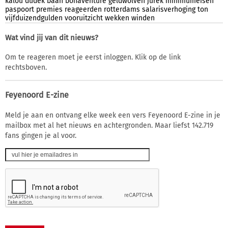
kalou
dudek
baan
bonaventure
geldwolven
jurek
minimumeisen
paspoort
premies
reageerden
rotterdams
salarisverhoging
ton
vijfduizendgulden
vooruitzicht
wekken
winden
Wat vind jij van dit nieuws?
Om te reageren moet je eerst inloggen. Klik op de link
rechtsboven.
Feyenoord E-zine
Meld je aan en ontvang elke week een vers Feyenoord E-zine in je
mailbox met al het nieuws en achtergronden. Maar liefst 142.719
fans gingen je al voor.