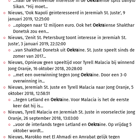
...naar de vermeende interesse in de
Oekra
ïense spits Danylo
Sikan. "Hij moet...
Nieuws, 'Ook Napoli geïnteresseerd in Jeremiah St. Juste', 9
januari 2019, 12:25:00
...oplopen naar 12 miljoen euro. Ook het
Oekra
ïense Shakthar
Donetsk zou een...
Nieuws, 'Zenit St. Petersburg toont interesse in Jeremiah St.
Juste', 3 januari 2019, 22:32:00
...van Shakthat Donetsk uit
Oekra
ïne. St. Juste speelt sinds de
zomer van 2017...
Nieuws, Opnieuw geen speeltijd voor Tyrell Malacia bij winnend
Jong Oranje, 16 oktober 2018, 20:28:00
...met een overwinning tegen Jong
Oekra
ïne. Door een 3-0
overwinning in...
Nieuws, Jeremiah St. Juste en Tyrell Malacia naar Jong Oranje, 5
oktober 2018, 12:58:51
...tegen Letland en
Oekra
ïne. Voor Malacia is het de eerste
keer dat hij is...
Nieuws, Tyrell Malacia en Jeremiah St. Juste in voorselectie Jong
Oranje, 26 september 2018, 13:03:00
...voor de interlands tegen Letland en
Oekra
ïne. Op vrijdag 5
oktober wordt...
Nieuws, Marokko met El Ahmadi en Amrabat gelijk tegen