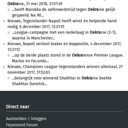
Oekra
ine, 31 mei 2018, 21:57:39
...heeft Marokko de oefenwedstrijd tegen
Oekra
ine gelijk
gespeeld. Na 90...
Nieuws, Tegenstander Napoli heeft winst én helpende hand
nodig, 6 december 2017, 12:21:15
...League-campagne met een nederlaag in
Oekra
ïne (2-1),
waarna in Manchester...
Nieuws, Napoli verliest kraker en koppositie, 4 december 2017,
12:21:12
...op de derde plaats stond in de
Oekra
ïense Premier League.
Marlos en Facundo...
Nieuws, Champions League-tegenstanders winnen allemaal, 27
november 2017, 17:52:03
...belangrijk voor winnend Shakhtar In
Oekra
ïne boekte
Shakhtar Donetsk...
Direct naar
Aanmelden
/
inloggen
Feyenoord Forum