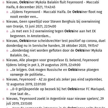
Nieuws,
Oekra
ïner Mykola Balakin fluit Feyenoord - Maccabi
Haifa, 8 december 2021, 11:43:45
...tijdens Feyenoord - Maccabi Haifa. De
Oekra
ïner floot nog
nooit eerder een...
Nieuws, Geen speeltijd voor Steven Berghuis bij overwinning
van Oranje, 13 juni 2021, 22:54:00
...is met een 3-2 overwinning tegen
Oekra
ïne aan het EK
begonnen. In Amsterdam...
Nieuws,
Oekra
ïense scheidsrechter test positief op corona, duel
donderdag nu in Servische handen, 28 oktober 2020, 19:15:47
...donderdag niet worden gefloten door de
Oekra
ïner Mykola
Balakin. De...
Nieuws, Alle ploegen voor groepsfase EL bekend, Feyenoord
tijdens loting in pot 3, 29 augustus 2019, 22:49:00
...te krijgen. Ook mogen Russische en
Oekra
ïnese ploegen
vanwege de politieke...
Nieuws, Feyenoord - AZ zo goed als zeker pas eind september,
12 augustus 2019, 22:01:00
...0-0 gelijkspeelde op bezoek bij het
Oekra
ïense FC Mariupol.
Hoe laat de...
Nieuws, 'Feyenoord zoekt in Argentinië naar nieuwe spelers', 29
juli 2019, 23:13:00