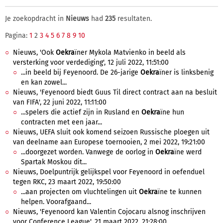
Je zoekopdracht in
Nieuws
had
235
resultaten.
Pagina:
1
2
3
4
5
6
7
8
9
10
Nieuws, 'Ook
Oekra
ïner Mykola Matvienko in beeld als
versterking voor verdediging', 12 juli 2022, 11:51:00
...in beeld bij Feyenoord. De 26-jarige
Oekra
ïner is linksbenig
en kan zowel...
Nieuws, 'Feyenoord biedt Guus Til direct contract aan na besluit
van FIFA', 22 juni 2022, 11:11:00
...spelers die actief zijn in Rusland en
Oekra
ïne hun
contracten met een jaar...
Nieuws, UEFA sluit ook komend seizoen Russische ploegen uit
van deelname aan Europese toernooien, 2 mei 2022, 19:21:00
...doorgezet worden. Vanwege de oorlog in
Oekra
ïne werd
Spartak Moskou dit...
Nieuws, Doelpuntrijk gelijkspel voor Feyenoord in oefenduel
tegen RKC, 23 maart 2022, 19:50:00
...aan projecten om vluchtelingen uit
Oekra
ïne te kunnen
helpen. Voorafgaand...
Nieuws, 'Feyenoord kan Valentin Cojocaru alsnog inschrijven
voor Conference League', 21 maart 2022, 21:28:00