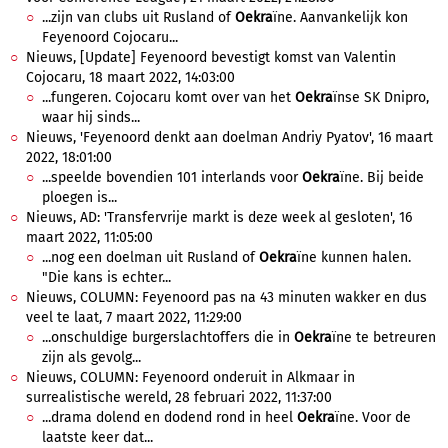
...zijn van clubs uit Rusland of
Oekra
ïne. Aanvankelijk kon
Feyenoord Cojocaru...
Nieuws, [Update] Feyenoord bevestigt komst van Valentin
Cojocaru, 18 maart 2022, 14:03:00
...fungeren. Cojocaru komt over van het
Oekra
ïnse SK Dnipro,
waar hij sinds...
Nieuws, 'Feyenoord denkt aan doelman Andriy Pyatov', 16 maart
2022, 18:01:00
...speelde bovendien 101 interlands voor
Oekra
ïne. Bij beide
ploegen is...
Nieuws, AD: 'Transfervrije markt is deze week al gesloten', 16
maart 2022, 11:05:00
...nog een doelman uit Rusland of
Oekra
ïne kunnen halen.
"Die kans is echter...
Nieuws, COLUMN: Feyenoord pas na 43 minuten wakker en dus
veel te laat, 7 maart 2022, 11:29:00
...onschuldige burgerslachtoffers die in
Oekra
ïne te betreuren
zijn als gevolg...
Nieuws, COLUMN: Feyenoord onderuit in Alkmaar in
surrealistische wereld, 28 februari 2022, 11:37:00
...drama dolend en dodend rond in heel
Oekra
ïne. Voor de
laatste keer dat...