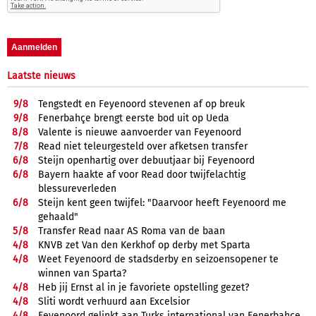
Laatste nieuws
9/
8
Tengstedt en Feyenoord stevenen af op breuk
9/
8
Fenerbahçe brengt eerste bod uit op Ueda
8/
8
Valente is nieuwe aanvoerder van Feyenoord
7/
8
Read niet teleurgesteld over afketsen transfer
6/
8
Steijn openhartig over debuutjaar bij Feyenoord
6/
8
Bayern haakte af voor Read door twijfelachtig
blessureverleden
6/
8
Steijn kent geen twijfel: "Daarvoor heeft Feyenoord me
gehaald"
5/
8
Transfer Read naar AS Roma van de baan
4/
8
KNVB zet Van den Kerkhof op derby met Sparta
4/
8
Weet Feyenoord de stadsderby en seizoensopener te
winnen van Sparta?
4/
8
Heb jij Ernst al in je favoriete opstelling gezet?
4/
8
Sliti wordt verhuurd aan Excelsior
4/
8
Feyenoord gelinkt aan Turks international van Fenerbahçe