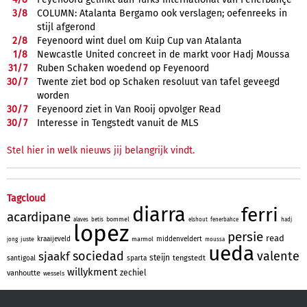
3/
8
COLUMN: Atalanta Bergamo ook verslagen; oefenreeks in
stijl afgerond
2/
8
Feyenoord wint duel om Kuip Cup van Atalanta
1/
8
Newcastle United concreet in de markt voor Hadj Moussa
31/
7
Ruben Schaken woedend op Feyenoord
30/
7
Twente ziet bod op Schaken resoluut van tafel geveegd
worden
30/
7
Feyenoord ziet in Van Rooij opvolger Read
30/
7
Interesse in Tengstedt vanuit de MLS
Stel hier in welk nieuws jij belangrijk vindt.
Tagcloud
diarra
ferri
acardipane
bommel
alaves
betis
elshout
fenerbahce
hadj
lopez
persie
read
kraaijeveld
middenveldert
juste
marmol
jong
moussa
ueda
sociedad
valente
sjaakf
steijn
tengstedt
santigoal
sparta
willykment
zechiel
vanhoutte
wessels