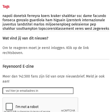
Tags
napoli
donetsk
ferreyra
koers
kraker
shakhtar
ssc
dame
facundo
fonseca
gonzalo
guardiola
ham
higuain
ijzersterk
internazionale
juventus
landstitel
marlos
miljoenenploeg
oekraiense
pep
shakhar
southampton
topscorersklassement
veres
west
zegereeks
Wat vind jij van dit nieuws?
Om te reageren moet je eerst inloggen. Klik op de link
rechtsboven.
Feyenoord E-zine
Meer dan 142.500 fans zijn lid van onze nieuwsbrief. Meld je ook
aan!