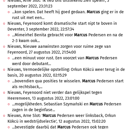
Nieuws, Arne Slot: 'Ik heb ons uitstekend zien spelen', 3
september 2022, 23:31:23
...kon spelen. Dat heeft hij goed gedaan.
Marcus
ging er in de
rust uit met een...
Nieuws, Feyenoord komt dramatische start nipt te boven in
Deventer, 3 september 2022, 22:57:34
...Mimeirhel Benita gebracht voor
Marcus
Pedersen en na de
2-3 kwam ook...
Nieuws, Nieuwe aanwinsten zorgen voor ruime zege van
Feyenoord, 27 augustus 2022, 21:54:00
...een minuut voor rust. Een voorzet van
Marcus
Pedersen
werd door debutant...
Nieuws, Vermoedelijke opstelling: Orkun Kökcü weer terug in de
basis, 20 augustus 2022, 02:15:29
...bovendien qua posities te wisselen.
Marcus
Pedersen start
als rechtsback,...
Nieuws, Feyenoord niet verder dan gelijkspel tegen
Heerenveen, 13 augustus 2022, 23:01:00
...mogelijkheden. Sebastian Szymański en
Marcus
Pedersen
zagen in de beginfase...
Nieuws, Arne Slot: '
Marcus
Pedersen weer linksback, Orkun
Kökcü in wedstrijdselectie', 12 augustus 2022, 15:02:20
...bevestigde daarbij dat
Marcus
Pedersen ook tegen