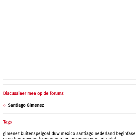
Discussieer mee op de forums
Santiago Gimenez
Tags
gimenez
buitenspelgoal
duw
mexico
santiago
nederland
beginfase
espn
heerenveen
kappen
marcus
opkomen
verslag
zadel