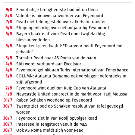
9/
8
Fenerbahçe brengt eerste bod uit op Ueda
8/
8
Valente is nieuwe aanvoerder van Feyenoord
7/
8
Read niet teleurgesteld over afketsen transfer
6/
8
Steijn openhartig over debuutjaar bij Feyenoord
6/
8
Bayern haakte af voor Read door twijfelachtig
blessureverleden
6/
8
Steijn kent geen twijfel: "Daarvoor heeft Feyenoord me
gehaald"
5/
8
Transfer Read naar AS Roma van de baan
4/
8
Sliti wordt verhuurd aan Excelsior
4/
8
Feyenoord gelinkt aan Turks international van Fenerbahçe
3/
8
COLUMN: Atalanta Bergamo ook verslagen; oefenreeks in
stijl afgerond
2/
8
Feyenoord wint duel om Kuip Cup van Atalanta
1/
8
Newcastle United concreet in de markt voor Hadj Moussa
31/
7
Ruben Schaken woedend op Feyenoord
30/
7
Twente ziet bod op Schaken resoluut van tafel geveegd
worden
30/
7
Feyenoord ziet in Van Rooij opvolger Read
30/
7
Interesse in Tengstedt vanuit de MLS
30/
7
Ook AS Roma meldt zich voor Read