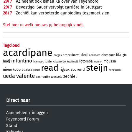
29/
7
AZ neemt ook Ismail Ka over van Feyenoord
29/
7
Bevestigd: Sauer vervolgt carrière in Stuttgart
28/
7
Zechiël kan verbeterde aanbieding tegemoet zien
Stel hier in welk nieuws jij belangrijk vindt.
Tagcloud
acardipane
deijl
fifa
bronckhorst
elsenhout
gio
borges
eenhoorn
infantino
hadj
lotomba
moussa
juste
ivanusec
kasanwirjo
kraaijeveld
marmol
steijn
read
scorend
nieuwkoop
rigaux
ouaissa
tengstedt
persie
valente
ueda
zechiel
wessels
vanhoutte
Direct naar
Aanmelden
/
inloggen
Feyenoord Forum
Stand