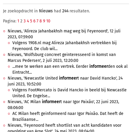
Je zoekopdracht in
Nieuws
had
244
resultaten.
Pagina:
1
2
3
4
5
6
7
8
9
10
Nieuws, 'Alireza Jahanbakhsh mag weg bij Feyenoord', 12 juli
2023, 07:59:00
Volgens 1908.nl mag Alireza Jahanbakhsh vertrekken bij
Feyenoord. De club wil...
Nieuws, 'Wolfsburg concreet geïnteresseerd in komst van
Marcus Pedersen', 2 juli 2023, 12:20:00
...mee te werken aan een vertrek. Eerder
informeer
den ook al
Eintracht...
Nieuws, 'Newcastle United
informeer
t naar David Hancko', 24
juni 2023, 10:52:00
Volgens FootMercato is David Hancko in beeld bij Newcastle
United. De Engelse...
Nieuws, 'AC Milan
informeer
t naar Igor Paixão', 22 juni 2023,
08:06:00
AC Milan heeft geïnformeerd naar Igor Paixão. Dat heeft de
Braziliaanse...
Nieuws, 'Feyenoord heeft shortlist van acht kandidaten voor
opvolging van Arne Slot', 24 mei 2023, 08:04:00