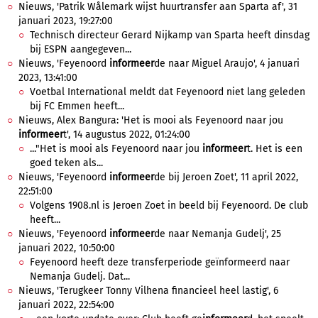
Nieuws, 'Patrik Wålemark wijst huurtransfer aan Sparta af', 31
januari 2023, 19:27:00
Technisch directeur Gerard Nijkamp van Sparta heeft dinsdag
bij ESPN aangegeven...
Nieuws, 'Feyenoord
informeer
de naar Miguel Araujo', 4 januari
2023, 13:41:00
Voetbal International meldt dat Feyenoord niet lang geleden
bij FC Emmen heeft...
Nieuws, Alex Bangura: 'Het is mooi als Feyenoord naar jou
informeer
t', 14 augustus 2022, 01:24:00
..."Het is mooi als Feyenoord naar jou
informeer
t. Het is een
goed teken als...
Nieuws, 'Feyenoord
informeer
de bij Jeroen Zoet', 11 april 2022,
22:51:00
Volgens 1908.nl is Jeroen Zoet in beeld bij Feyenoord. De club
heeft...
Nieuws, 'Feyenoord
informeer
de naar Nemanja Gudelj', 25
januari 2022, 10:50:00
Feyenoord heeft deze transferperiode geïnformeerd naar
Nemanja Gudelj. Dat...
Nieuws, 'Terugkeer Tonny Vilhena financieel heel lastig', 6
januari 2022, 22:54:00