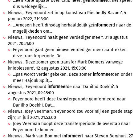
...een korte update over: Club heeft ge
informeer
d, het speelt
dus weldegelijk....
Nieuws, 'Feyenoord zet in op komst van Riechedly Bazoer', 4
januari 2022, 21:13:00
...Arnesen heeft dinsdag herhaaldelijk ge
informeer
d naar de
mogelijkheden om...
Nieuws, 'Feyenoord haalt geen verdediger meer', 31 augustus
2021, 20:51:00
Feyenoord gaat geen nieuwe verdediger meer aantrekken
deze transferperiode. De...
Nieuws, 'Deze zomer geen transfer Mark Diemers vanwege
knieblessure', 12 augustus 2021, 15:03:00
...pas wordt verder gekeken. Deze zomer
informeer
den onder
meer Hajduk Split,...
Nieuws, 'Feyenoord
informeer
de naar Danilho Doekhi', 5
augustus 2021, 09:48:00
Feyenoord heeft deze transferperiode geïnformeerd naar
Danilho Doekhi. Dat...
Nieuws, Joey Veerman: 'Feyenoord zou voor mij een goede stap
zijn', 31 juli 2021, 21:53:00
Joey Veerman hoopt deze transferperiode de overstap naar
Feyenoord te kunnen...
Nieuws, 'Mark van Bommel
informeer
t naar Steven Berghuis, 27