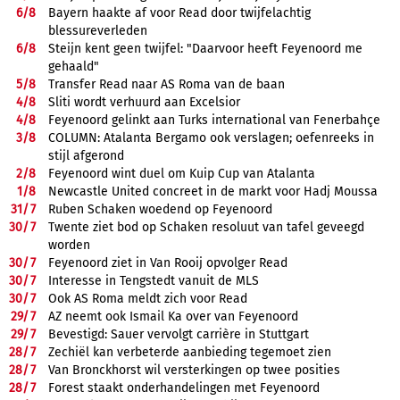
6/
8
Bayern haakte af voor Read door twijfelachtig
blessureverleden
6/
8
Steijn kent geen twijfel: "Daarvoor heeft Feyenoord me
gehaald"
5/
8
Transfer Read naar AS Roma van de baan
4/
8
Sliti wordt verhuurd aan Excelsior
4/
8
Feyenoord gelinkt aan Turks international van Fenerbahçe
3/
8
COLUMN: Atalanta Bergamo ook verslagen; oefenreeks in
stijl afgerond
2/
8
Feyenoord wint duel om Kuip Cup van Atalanta
1/
8
Newcastle United concreet in de markt voor Hadj Moussa
31/
7
Ruben Schaken woedend op Feyenoord
30/
7
Twente ziet bod op Schaken resoluut van tafel geveegd
worden
30/
7
Feyenoord ziet in Van Rooij opvolger Read
30/
7
Interesse in Tengstedt vanuit de MLS
30/
7
Ook AS Roma meldt zich voor Read
29/
7
AZ neemt ook Ismail Ka over van Feyenoord
29/
7
Bevestigd: Sauer vervolgt carrière in Stuttgart
28/
7
Zechiël kan verbeterde aanbieding tegemoet zien
28/
7
Van Bronckhorst wil versterkingen op twee posities
28/
7
Forest staakt onderhandelingen met Feyenoord