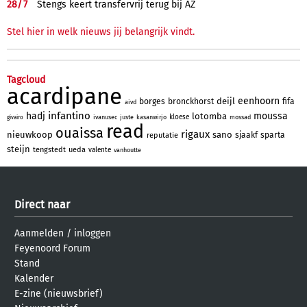
28/
7
Stengs keert transfervrij terug bij AZ
Stel hier in welk nieuws jij belangrijk vindt.
Tagcloud
acardipane
eenhoorn
deijl
borges
bronckhorst
fifa
aivd
infantino
hadj
moussa
lotomba
kloese
ivanusec
juste
kasanwirjo
mossad
givairo
read
ouaissa
rigaux
nieuwkoop
sano
sjaakf
sparta
reputatie
steijn
tengstedt
ueda
valente
vanhoutte
Direct naar
Aanmelden
/
inloggen
Feyenoord Forum
Stand
Kalender
E-zine (nieuwsbrief)