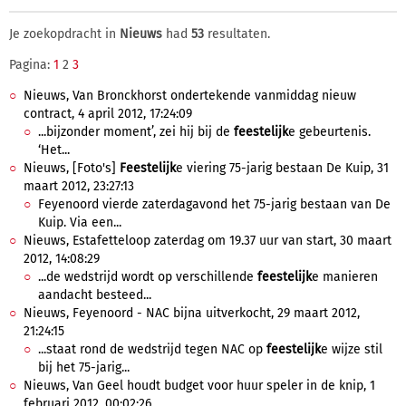
Je zoekopdracht in
Nieuws
had
53
resultaten.
Pagina:
1
2
3
Nieuws, Van Bronckhorst ondertekende vanmiddag nieuw
contract, 4 april 2012, 17:24:09
...bijzonder moment’, zei hij bij de
feestelijk
e gebeurtenis.
‘Het...
Nieuws, [Foto's]
Feestelijk
e viering 75-jarig bestaan De Kuip, 31
maart 2012, 23:27:13
Feyenoord vierde zaterdagavond het 75-jarig bestaan van De
Kuip. Via een...
Nieuws, Estafetteloop zaterdag om 19.37 uur van start, 30 maart
2012, 14:08:29
...de wedstrijd wordt op verschillende
feestelijk
e manieren
aandacht besteed...
Nieuws, Feyenoord - NAC bijna uitverkocht, 29 maart 2012,
21:24:15
...staat rond de wedstrijd tegen NAC op
feestelijk
e wijze stil
bij het 75-jarig...
Nieuws, Van Geel houdt budget voor huur speler in de knip, 1
februari 2012, 00:02:26