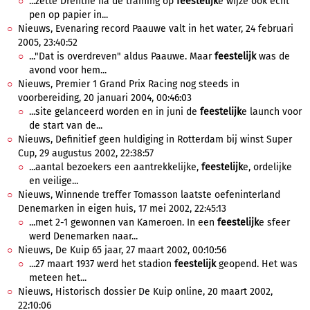
...zette Drenthe na de training op
feestelijk
e wijze ook echt
pen op papier in...
Nieuws, Evenaring record Paauwe valt in het water, 24 februari
2005, 23:40:52
..."Dat is overdreven" aldus Paauwe. Maar
feestelijk
was de
avond voor hem...
Nieuws, Premier 1 Grand Prix Racing nog steeds in
voorbereiding, 20 januari 2004, 00:46:03
...site gelanceerd worden en in juni de
feestelijk
e launch voor
de start van de...
Nieuws, Definitief geen huldiging in Rotterdam bij winst Super
Cup, 29 augustus 2002, 22:38:57
...aantal bezoekers een aantrekkelijke,
feestelijk
e, ordelijke
en veilige...
Nieuws, Winnende treffer Tomasson laatste oefeninterland
Denemarken in eigen huis, 17 mei 2002, 22:45:13
...met 2-1 gewonnen van Kameroen. In een
feestelijk
e sfeer
werd Denemarken naar...
Nieuws, De Kuip 65 jaar, 27 maart 2002, 00:10:56
...27 maart 1937 werd het stadion
feestelijk
geopend. Het was
meteen het...
Nieuws, Historisch dossier De Kuip online, 20 maart 2002,
22:10:06