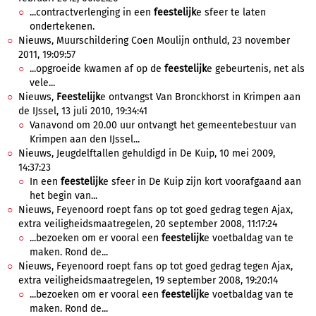
...contractverlenging in een
feestelijk
e sfeer te laten
ondertekenen.
Nieuws, Muurschildering Coen Moulijn onthuld, 23 november
2011, 19:09:57
...opgroeide kwamen af op de
feestelijk
e gebeurtenis, net als
vele...
Nieuws,
Feestelijk
e ontvangst Van Bronckhorst in Krimpen aan
de IJssel, 13 juli 2010, 19:34:41
Vanavond om 20.00 uur ontvangt het gemeentebestuur van
Krimpen aan den IJssel...
Nieuws, Jeugdelftallen gehuldigd in De Kuip, 10 mei 2009,
14:37:23
In een
feestelijk
e sfeer in De Kuip zijn kort voorafgaand aan
het begin van...
Nieuws, Feyenoord roept fans op tot goed gedrag tegen Ajax,
extra veiligheidsmaatregelen, 20 september 2008, 11:17:24
...bezoeken om er vooral een
feestelijk
e voetbaldag van te
maken. Rond de...
Nieuws, Feyenoord roept fans op tot goed gedrag tegen Ajax,
extra veiligheidsmaatregelen, 19 september 2008, 19:20:14
...bezoeken om er vooral een
feestelijk
e voetbaldag van te
maken. Rond de...