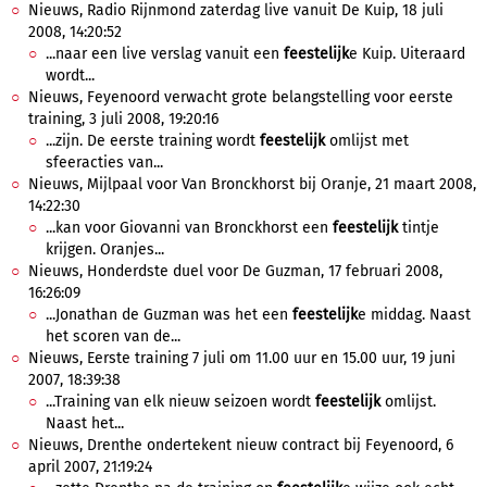
Nieuws, Radio Rijnmond zaterdag live vanuit De Kuip, 18 juli
2008, 14:20:52
...naar een live verslag vanuit een
feestelijk
e Kuip. Uiteraard
wordt...
Nieuws, Feyenoord verwacht grote belangstelling voor eerste
training, 3 juli 2008, 19:20:16
...zijn. De eerste training wordt
feestelijk
omlijst met
sfeeracties van...
Nieuws, Mijlpaal voor Van Bronckhorst bij Oranje, 21 maart 2008,
14:22:30
...kan voor Giovanni van Bronckhorst een
feestelijk
tintje
krijgen. Oranjes...
Nieuws, Honderdste duel voor De Guzman, 17 februari 2008,
16:26:09
...Jonathan de Guzman was het een
feestelijk
e middag. Naast
het scoren van de...
Nieuws, Eerste training 7 juli om 11.00 uur en 15.00 uur, 19 juni
2007, 18:39:38
...Training van elk nieuw seizoen wordt
feestelijk
omlijst.
Naast het...
Nieuws, Drenthe ondertekent nieuw contract bij Feyenoord, 6
april 2007, 21:19:24