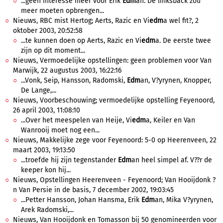
...geen interesse meer voor Erik
Edm
an. De linksback zou
meer moeten opbrengen...
Nieuws, RBC mist Hertog; Aerts, Razic en Vi
edm
a wel fit?, 2
oktober 2003, 20:52:58
...te kunnen doen op Aerts, Razic en Vi
edm
a. De eerste twee
zijn op dit moment...
Nieuws, Vermoedelijke opstellingen: geen problemen voor Van
Marwijk, 22 augustus 2003, 16:22:16
...Vonk, Seip, Hansson, Radomski,
Edm
an, V?yrynen, Knopper,
De Lange,...
Nieuws, Voorbeschouwing; vermoedelijke opstelling Feyenoord,
26 april 2003, 11:08:10
...Over het meespelen van Heije, Vi
edm
a, Keiler en Van
Wanrooij moet nog een...
Nieuws, Makkelijke zege voor Feyenoord: 5-0 op Heerenveen, 22
maart 2003, 19:13:50
...troefde hij zijn tegenstander
Edm
an heel simpel af. V??r de
keeper kon hij...
Nieuws, Opstellingen Heerenveen - Feyenoord; Van Hooijdonk ?
n Van Persie in de basis, 7 december 2002, 19:03:45
...Petter Hansson, Johan Hansma, Erik
Edm
an, Mika V?yrynen,
Arek Radomski,...
Nieuws, Van Hooijdonk en Tomasson bij 50 genomineerden voor