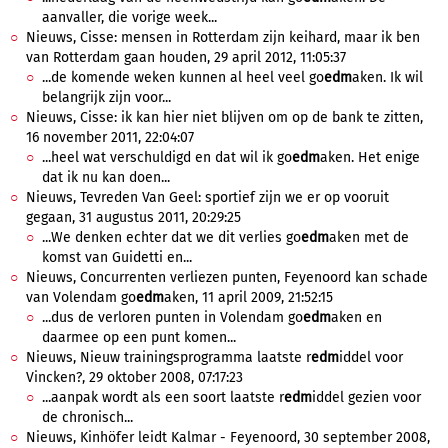
aanvaller, die vorige week...
Nieuws, Cisse: mensen in Rotterdam zijn keihard, maar ik ben
van Rotterdam gaan houden, 29 april 2012, 11:05:37
...de komende weken kunnen al heel veel go
edm
aken. Ik wil
belangrijk zijn voor...
Nieuws, Cisse: ik kan hier niet blijven om op de bank te zitten,
16 november 2011, 22:04:07
...heel wat verschuldigd en dat wil ik go
edm
aken. Het enige
dat ik nu kan doen...
Nieuws, Tevreden Van Geel: sportief zijn we er op vooruit
gegaan, 31 augustus 2011, 20:29:25
...We denken echter dat we dit verlies go
edm
aken met de
komst van Guidetti en...
Nieuws, Concurrenten verliezen punten, Feyenoord kan schade
van Volendam go
edm
aken, 11 april 2009, 21:52:15
...dus de verloren punten in Volendam go
edm
aken en
daarmee op een punt komen...
Nieuws, Nieuw trainingsprogramma laatste r
edm
iddel voor
Vincken?, 29 oktober 2008, 07:17:23
...aanpak wordt als een soort laatste r
edm
iddel gezien voor
de chronisch...
Nieuws, Kinhöfer leidt Kalmar - Feyenoord, 30 september 2008,