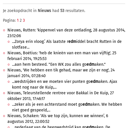
Je zoekopdracht in
Nieuws
had
53
resultaten.
Pagina:
1
2
3
Nieuws, Rutten: 'kippenvel van deze ontlading, 28 augustus 2014,
23:12:06
...Zorya erin vloog.’ Als laatste r
edm
iddel bracht Rutten in de
slotfase...
Nieuws, Boëtius: 'heb de knieën van een man van vijftig', 25
februari 2014, 19:25:53
...aan hem besteed. "Een WK zou alles go
edm
aken."
Nieuws, 'We hebben een tik gehad, maar we zijn er nog', 24
januari 2014, 07:28:40
...wedstrijden en we moeten vier punten go
edm
aken. Ajax
komt nog naar de Kuip,...
Nieuws, Teleurstellende rentree voor Bakkal in De Kuip, 27
oktober 2013, 17:46:17
...zeker als je een achterstand moet go
edm
aken. We hebben
niet goed gespeeld,...
Nieuws, Schaken: ‘Als we top zijn, kunnen we winnen’, 6
augustus 2012, 22:00:52
...nederlaag van de heenwedstrijd kan go
edm
aken. De