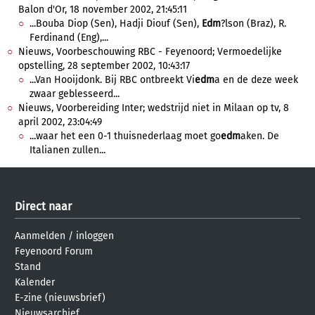
Balon d'Or, 18 november 2002, 21:45:11
...Bouba Diop (Sen), Hadji Diouf (Sen),
Edm
?lson (Braz), R.
Ferdinand (Eng),...
Nieuws, Voorbeschouwing RBC - Feyenoord; Vermoedelijke
opstelling, 28 september 2002, 10:43:17
...Van Hooijdonk. Bij RBC ontbreekt Vi
edm
a en de deze week
zwaar geblesseerd...
Nieuws, Voorbereiding Inter; wedstrijd niet in Milaan op tv, 8
april 2002, 23:04:49
...waar het een 0-1 thuisnederlaag moet go
edm
aken. De
Italianen zullen...
Direct naar
Aanmelden
/
inloggen
Feyenoord Forum
Stand
Kalender
E-zine (nieuwsbrief)
Nieuwsarchief