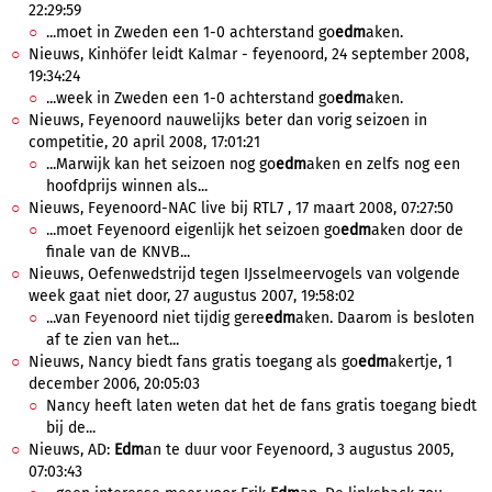
22:29:59
...moet in Zweden een 1-0 achterstand go
edm
aken.
Nieuws, Kinhöfer leidt Kalmar - feyenoord, 24 september 2008,
19:34:24
...week in Zweden een 1-0 achterstand go
edm
aken.
Nieuws, Feyenoord nauwelijks beter dan vorig seizoen in
competitie, 20 april 2008, 17:01:21
...Marwijk kan het seizoen nog go
edm
aken en zelfs nog een
hoofdprijs winnen als...
Nieuws, Feyenoord-NAC live bij RTL7 , 17 maart 2008, 07:27:50
...moet Feyenoord eigenlijk het seizoen go
edm
aken door de
finale van de KNVB...
Nieuws, Oefenwedstrijd tegen IJsselmeervogels van volgende
week gaat niet door, 27 augustus 2007, 19:58:02
...van Feyenoord niet tijdig gere
edm
aken. Daarom is besloten
af te zien van het...
Nieuws, Nancy biedt fans gratis toegang als go
edm
akertje, 1
december 2006, 20:05:03
Nancy heeft laten weten dat het de fans gratis toegang biedt
bij de...
Nieuws, AD:
Edm
an te duur voor Feyenoord, 3 augustus 2005,
07:03:43