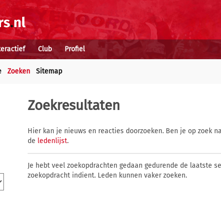
teractief
Club
Profiel
e
Zoeken
Sitemap
Zoekresultaten
Hier kan je nieuws en reacties doorzoeken. Ben je op zoek na
de
ledenlijst
.
Je hebt veel zoekopdrachten gedaan gedurende de laatste s
zoekopdracht indient. Leden kunnen vaker zoeken.