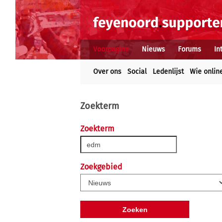
Voorpagina
Nieuws
Forums
In
Over ons
Social
Ledenlijst
Wie onlin
Zoekterm
Zoekterm
Zoekgebied