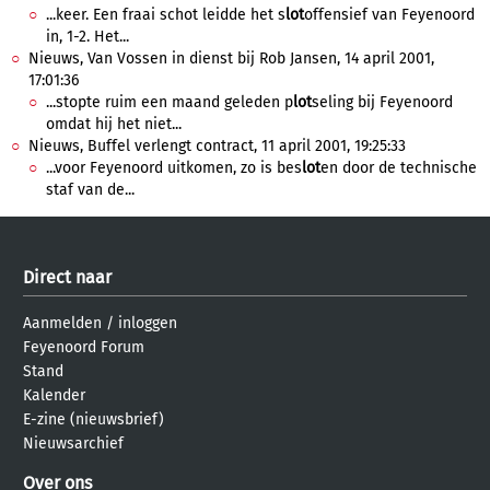
...keer. Een fraai schot leidde het s
lot
offensief van Feyenoord
in, 1-2. Het...
Nieuws, Van Vossen in dienst bij Rob Jansen, 14 april 2001,
17:01:36
...stopte ruim een maand geleden p
lot
seling bij Feyenoord
omdat hij het niet...
Nieuws, Buffel verlengt contract, 11 april 2001, 19:25:33
...voor Feyenoord uitkomen, zo is bes
lot
en door de technische
staf van de...
Direct naar
Aanmelden
/
inloggen
Feyenoord Forum
Stand
Kalender
E-zine (nieuwsbrief)
Nieuwsarchief
Over ons