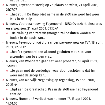
het derde...
Nieuws, Feyenoord stevig op 2e plaats na winst, 21 april 2001,
21:27:07
...het stil in De Kuip. Met name in de s
lot
fase werd het weer
leuk in de Kuip....
Nieuws, Voorbeschouwing Feyenoord - NEC; Overzicht blessures
en afwezigen, 21 april 2001, 01:15:44
...de training van zaterdagmorgen zal bes
lot
en worden of
Dudek in de basis kan...
Nieuws, Feyenoord nog dit jaar per pay-per-view op TV?, 18 april
2001, 22:08:12
...heeft Feyenoord een akkoord ges
lot
en met KPN voor
uitzenden van beelden via...
Nieuws, Van Wonderen gaat het weer proberen, 18 april 2001,
19:06:11
...te gaan met de verdediger waardoor bes
lot
en is dat hij
weer met de groep kan...
Nieuws, Van Marwijk: 'tegenslag op tegenslag', 15 april 2001,
20:23:44
...tijd aan De Graafschap. Pas in de s
lot
fase had Feyenoord
echt de...
Nieuws, Nummer 2 verliest van nummer 17, 15 april 2001,
14:01:06