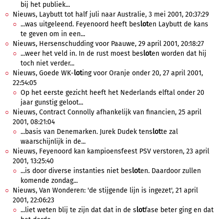
bij het publiek...
Nieuws, Laybutt tot half juli naar Australie, 3 mei 2001, 20:37:29
...was uitgeleend. Feyenoord heeft bes
lot
en Laybutt de kans
te geven om in een...
Nieuws, Hersenschudding voor Paauwe, 29 april 2001, 20:18:27
...weer het veld in. In de rust moest bes
lot
en worden dat hij
toch niet verder...
Nieuws, Goede WK-
lot
ing voor Oranje onder 20, 27 april 2001,
22:54:05
Op het eerste gezicht heeft het Nederlands elftal onder 20
jaar gunstig geloot...
Nieuws, Contract Connolly afhankelijk van financien, 25 april
2001, 08:21:04
...basis van Denemarken. Jurek Dudek tens
lot
te zal
waarschijnlijk in de...
Nieuws, Feyenoord kan kampioensfeest PSV verstoren, 23 april
2001, 13:25:40
...is door diverse instanties niet bes
lot
en. Daardoor zullen
komende zondag...
Nieuws, Van Wonderen: 'de stijgende lijn is ingezet', 21 april
2001, 22:06:23
...liet weten blij te zijn dat dat in de s
lot
fase beter ging en dat