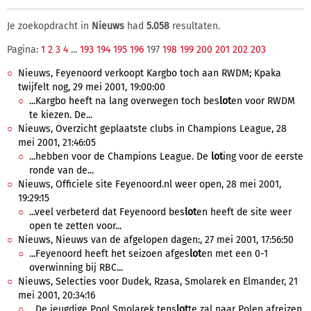
Je zoekopdracht in
Nieuws
had
5.058
resultaten.
Pagina:
1
2
3
4
...
193
194
195
196
197
198
199
200
201
202
203
Nieuws, Feyenoord verkoopt Kargbo toch aan RWDM; Kpaka
twijfelt nog, 29 mei 2001, 19:00:00
...Kargbo heeft na lang overwegen toch bes
lot
en voor RWDM
te kiezen. De...
Nieuws, Overzicht geplaatste clubs in Champions League, 28
mei 2001, 21:46:05
...hebben voor de Champions League. De
lot
ing voor de eerste
ronde van de...
Nieuws, Officiele site Feyenoord.nl weer open, 28 mei 2001,
19:29:15
...veel verbeterd dat Feyenoord bes
lot
en heeft de site weer
open te zetten voor...
Nieuws, Nieuws van de afgelopen dagen:, 27 mei 2001, 17:56:50
...Feyenoord heeft het seizoen afges
lot
en met een 0-1
overwinning bij RBC...
Nieuws, Selecties voor Dudek, Rzasa, Smolarek en Elmander, 21
mei 2001, 20:34:16
...De jeugdige Pool Smolarek tens
lot
te zal naar Polen afreizen