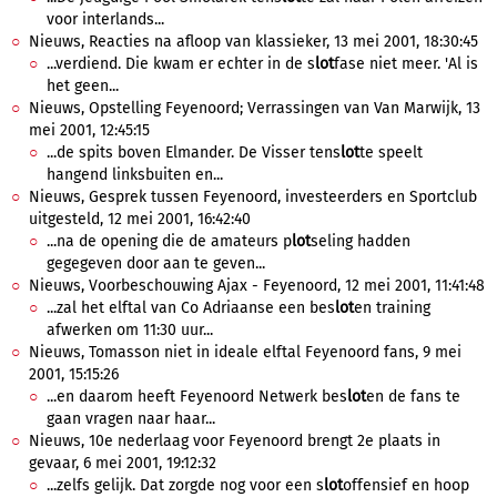
voor interlands...
Nieuws, Reacties na afloop van klassieker, 13 mei 2001, 18:30:45
...verdiend. Die kwam er echter in de s
lot
fase niet meer. 'Al is
het geen...
Nieuws, Opstelling Feyenoord; Verrassingen van Van Marwijk, 13
mei 2001, 12:45:15
...de spits boven Elmander. De Visser tens
lot
te speelt
hangend linksbuiten en...
Nieuws, Gesprek tussen Feyenoord, investeerders en Sportclub
uitgesteld, 12 mei 2001, 16:42:40
...na de opening die de amateurs p
lot
seling hadden
gegegeven door aan te geven...
Nieuws, Voorbeschouwing Ajax - Feyenoord, 12 mei 2001, 11:41:48
...zal het elftal van Co Adriaanse een bes
lot
en training
afwerken om 11:30 uur...
Nieuws, Tomasson niet in ideale elftal Feyenoord fans, 9 mei
2001, 15:15:26
...en daarom heeft Feyenoord Netwerk bes
lot
en de fans te
gaan vragen naar haar...
Nieuws, 10e nederlaag voor Feyenoord brengt 2e plaats in
gevaar, 6 mei 2001, 19:12:32
...zelfs gelijk. Dat zorgde nog voor een s
lot
offensief en hoop