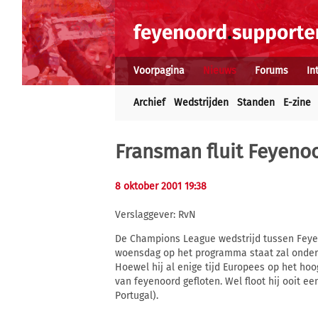
Voorpagina
Nieuws
Forums
In
Archief
Wedstrijden
Standen
E-zine
Fransman fluit Feyeno
8 oktober 2001 19:38
Verslaggever: RvN
De Champions League wedstrijd tussen Fey
woensdag op het programma staat zal onder l
Hoewel hij al enige tijd Europees op het hoo
van feyenoord gefloten. Wel floot hij ooit ee
Portugal).