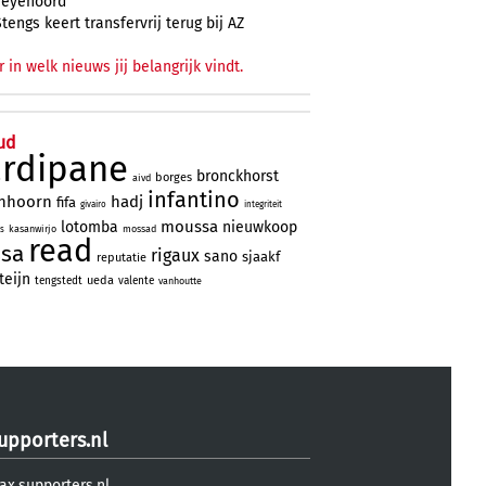
Feyenoord
Stengs keert transfervrij terug bij AZ
r in welk nieuws jij belangrijk vindt.
ud
ardipane
bronckhorst
borges
aivd
infantino
nhoorn
hadj
fifa
givairo
integriteit
moussa
lotomba
nieuwkoop
kasanwirjo
mossad
ns
read
ssa
rigaux
sano
sjaakf
reputatie
teijn
ueda
tengstedt
valente
vanhoutte
upporters.nl
ax.supporters.nl