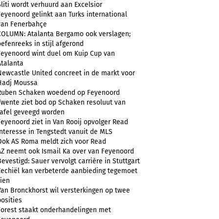
Sliti wordt verhuurd aan Excelsior
Feyenoord gelinkt aan Turks international
van Fenerbahçe
COLUMN: Atalanta Bergamo ook verslagen;
oefenreeks in stijl afgerond
Feyenoord wint duel om Kuip Cup van
Atalanta
Newcastle United concreet in de markt voor
Hadj Moussa
Ruben Schaken woedend op Feyenoord
Twente ziet bod op Schaken resoluut van
tafel geveegd worden
Feyenoord ziet in Van Rooij opvolger Read
Interesse in Tengstedt vanuit de MLS
Ook AS Roma meldt zich voor Read
AZ neemt ook Ismail Ka over van Feyenoord
Bevestigd: Sauer vervolgt carrière in Stuttgart
Zechiël kan verbeterde aanbieding tegemoet
zien
Van Bronckhorst wil versterkingen op twee
posities
Forest staakt onderhandelingen met