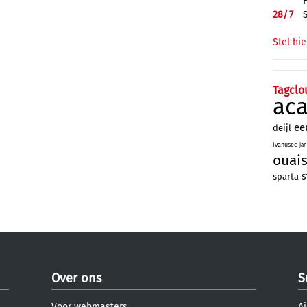
28/
7
Stel hie
Tagclo
ac
ee
deijl
ivanusec
ja
ouai
s
sparta
Over ons
S
Voor webmasters
Aj