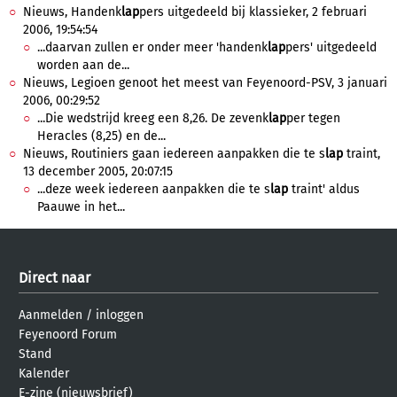
Nieuws, Handenk
lap
pers uitgedeeld bij klassieker, 2 februari
2006, 19:54:54
...daarvan zullen er onder meer 'handenk
lap
pers' uitgedeeld
worden aan de...
Nieuws, Legioen genoot het meest van Feyenoord-PSV, 3 januari
2006, 00:29:52
...Die wedstrijd kreeg een 8,26. De zevenk
lap
per tegen
Heracles (8,25) en de...
Nieuws, Routiniers gaan iedereen aanpakken die te s
lap
traint,
13 december 2005, 20:07:15
...deze week iedereen aanpakken die te s
lap
traint' aldus
Paauwe in het...
Direct naar
Aanmelden
/
inloggen
Feyenoord Forum
Stand
Kalender
E-zine (nieuwsbrief)