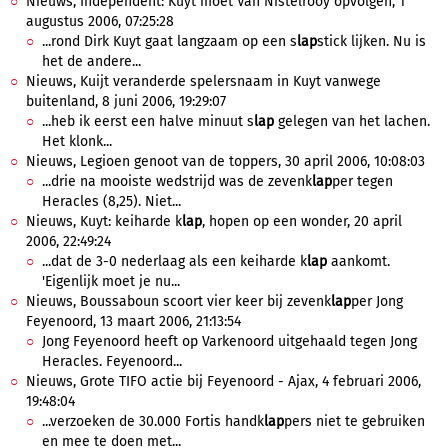
Nieuws, Independent: Kuyt moet Van Nistelrooy opvolgen, 1
augustus 2006, 07:25:28
...rond Dirk Kuyt gaat langzaam op een s
lap
stick lijken. Nu is
het de andere...
Nieuws, Kuijt veranderde spelersnaam in Kuyt vanwege
buitenland, 8 juni 2006, 19:29:07
...heb ik eerst een halve minuut s
lap
gelegen van het lachen.
Het klonk...
Nieuws, Legioen genoot van de toppers, 30 april 2006, 10:08:03
...drie na mooiste wedstrijd was de zevenk
lap
per tegen
Heracles (8,25). Niet...
Nieuws, Kuyt: keiharde k
lap
, hopen op een wonder, 20 april
2006, 22:49:24
...dat de 3-0 nederlaag als een keiharde k
lap
aankomt.
'Eigenlijk moet je nu...
Nieuws, Boussaboun scoort vier keer bij zevenk
lap
per Jong
Feyenoord, 13 maart 2006, 21:13:54
Jong Feyenoord heeft op Varkenoord uitgehaald tegen Jong
Heracles. Feyenoord...
Nieuws, Grote TIFO actie bij Feyenoord - Ajax, 4 februari 2006,
19:48:04
...verzoeken de 30.000 Fortis handk
lap
pers niet te gebruiken
en mee te doen met...