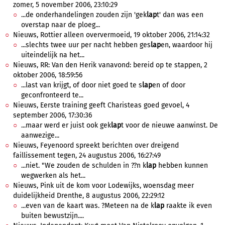
zomer, 5 november 2006, 23:10:29
...de onderhandelingen zouden zijn 'gek
lap
t' dan was een
overstap naar de ploeg...
Nieuws, Rottier alleen oververmoeid, 19 oktober 2006, 21:14:32
...slechts twee uur per nacht hebben ges
lap
en, waardoor hij
uiteindelijk na het...
Nieuws, RR: Van den Herik vanavond: bereid op te stappen, 2
oktober 2006, 18:59:56
...last van krijgt, of door niet goed te s
lap
en of door
geconfronteerd te...
Nieuws, Eerste training geeft Charisteas goed gevoel, 4
september 2006, 17:30:36
...maar werd er juist ook gek
lap
t voor de nieuwe aanwinst. De
aanwezige...
Nieuws, Feyenoord spreekt berichten over dreigend
faillissement tegen, 24 augustus 2006, 16:27:49
...niet. "We zouden de schulden in ??n k
lap
hebben kunnen
wegwerken als het...
Nieuws, Pink uit de kom voor Lodewijks, woensdag meer
duidelijkheid Drenthe, 8 augustus 2006, 22:29:12
...even van de kaart was. ?Meteen na de k
lap
raakte ik even
buiten bewustzijn....