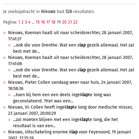
Je zoekopdracht in
Nieuws
had
526
resultaten.
Pagina:
1
2
3
4
...
15
16
17
18
19
20
21
22
Nieuws, Koeman haalt uit naar scheidsrechter, 28 januari 2007,
17:41:37
...ook die voor Drenthe. Wat een s
lap
gezeik allemaal. Het zal
best met de...
Nieuws, Koeman haalt uit naar scheidsrechter, 28 januari 2007,
17:41:06
...ook die voor Drenthe. Wat een s
lap
gezeik allemaal. Het zal
best met de...
Nieuws, Pieter Collen vandaag weer naar huis, 24 januari 2007,
18:58:36
...toen bij hem een een deels ingek
lap
te long was
geconstateerd. ?Het was een...
Nieuws, VI: Collen heeft ingek
lap
te long door medische misser,
23 januari 2007, 20:00:29
...zal moeten blijven met een ingek
lap
te long, die het
resultaat is van een...
Nieuws, Uitschakeling enorme k
lap
voor Feyenoord, 19 januari
2007, 17:35:28