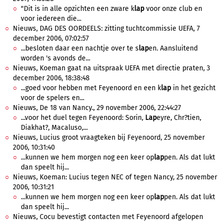
"Dit is in alle opzichten een zware k
lap
voor onze club en
voor iedereen die...
Nieuws, DAG DES OORDEELS: zitting tuchtcommissie UEFA, 7
december 2006, 07:02:57
...besloten daar een nachtje over te s
lap
en. Aansluitend
worden 's avonds de...
Nieuws, Koeman gaat na uitspraak UEFA met directie praten, 3
december 2006, 18:38:48
...goed voor hebben met Feyenoord en een k
lap
in het gezicht
voor de spelers en...
Nieuws, De 18 van Nancy., 29 november 2006, 22:44:27
...voor het duel tegen Feyenoord: Sorin,
Lap
eyre, Chr?tien,
Diakhat?, Macaluso,...
Nieuws, Lucius groot vraagteken bij Feyenoord, 25 november
2006, 10:31:40
...kunnen we hem morgen nog een keer op
lap
pen. Als dat lukt
dan speelt hij...
Nieuws, Koeman: Lucius tegen NEC of tegen Nancy, 25 november
2006, 10:31:21
...kunnen we hem morgen nog een keer op
lap
pen. Als dat lukt
dan speelt hij...
Nieuws, Cocu bevestigt contacten met Feyenoord afgelopen