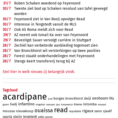
31/
7
Ruben Schaken woedend op Feyenoord
30/
7
Twente ziet bod op Schaken resoluut van tafel geveegd
worden
30/
7
Feyenoord ziet in Van Rooij opvolger Read
30/
7
Interesse in Tengstedt vanuit de MLS
30/
7
Ook AS Roma meldt zich voor Read
29/
7
AZ neemt ook Ismail Ka over van Feyenoord
29/
7
Bevestigd: Sauer vervolgt carrière in Stuttgart
28/
7
Zechiël kan verbeterde aanbieding tegemoet zien
28/
7
Van Bronckhorst wil versterkingen op twee posities
28/
7
Forest staakt onderhandelingen met Feyenoord
28/
7
Stengs keert transfervrij terug bij AZ
Stel hier in welk nieuws jij belangrijk vindt.
Tagcloud
acardipane
eenhoorn
borges
deijl
bronckhorst
fifa
aivd
infantino
hadj
lotomba
kloese
ivanusec
kasanwirjo
mossad
givairo
integriteit
jans
read
ouaissa
rigaux
moussa
nieuwkoop
sano
sjaakf
reputatie
steijn
sparta
tengstedt
ueda
valente