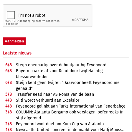
Laatste nieuws
6/
8
Steijn openhartig over debuutjaar bij Feyenoord
6/
8
Bayern haakte af voor Read door twijfelachtig
blessureverleden
6/
8
Steijn kent geen twijfel: "Daarvoor heeft Feyenoord me
gehaald"
5/
8
Transfer Read naar AS Roma van de baan
4/
8
Sliti wordt verhuurd aan Excelsior
4/
8
Feyenoord gelinkt aan Turks international van Fenerbahçe
3/
8
COLUMN: Atalanta Bergamo ook verslagen; oefenreeks in
stijl afgerond
2/
8
Feyenoord wint duel om Kuip Cup van Atalanta
1/
8
Newcastle United concreet in de markt voor Hadj Moussa