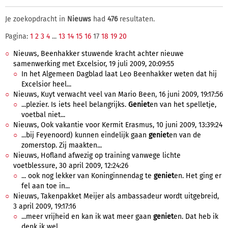
Je zoekopdracht in
Nieuws
had
476
resultaten.
Pagina:
1
2
3
4
...
13
14
15
16
17
18
19
20
Nieuws, Beenhakker stuwende kracht achter nieuwe
samenwerking met Excelsior, 19 juli 2009, 20:09:55
In het Algemeen Dagblad laat Leo Beenhakker weten dat hij
Excelsior heel...
Nieuws, Kuyt verwacht veel van Mario Been, 16 juni 2009, 19:17:56
...plezier. Is iets heel belangrijks.
Geniet
en van het spelletje,
voetbal niet...
Nieuws, Ook vakantie voor Kermit Erasmus, 10 juni 2009, 13:39:24
...bij Feyenoord) kunnen eindelijk gaan
geniet
en van de
zomerstop. Zij maakten...
Nieuws, Hofland afwezig op training vanwege lichte
voetblessure, 30 april 2009, 12:24:26
... ook nog lekker van Koninginnendag te
geniet
en. Het ging er
fel aan toe in...
Nieuws, Takenpakket Meijer als ambassadeur wordt uitgebreid,
3 april 2009, 19:17:16
...meer vrijheid en kan ik wat meer gaan
geniet
en. Dat heb ik
denk ik wel...