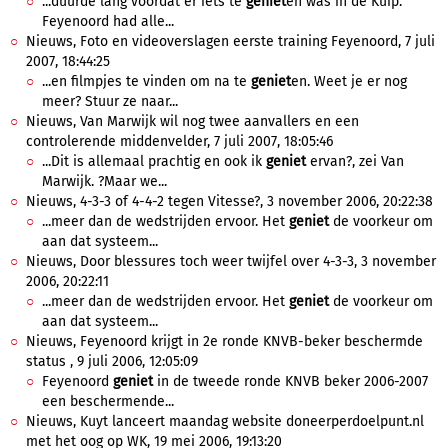
...duurde lang voordat er iets te
geniet
en was in de Kuip.
Feyenoord had alle...
Nieuws, Foto en videoverslagen eerste training Feyenoord, 7 juli
2007, 18:44:25
...en filmpjes te vinden om na te
geniet
en. Weet je er nog
meer? Stuur ze naar...
Nieuws, Van Marwijk wil nog twee aanvallers en een
controlerende middenvelder, 7 juli 2007, 18:05:46
...Dit is allemaal prachtig en ook ik
geniet
ervan?, zei Van
Marwijk. ?Maar we...
Nieuws, 4-3-3 of 4-4-2 tegen Vitesse?, 3 november 2006, 20:22:38
...meer dan de wedstrijden ervoor. Het
geniet
de voorkeur om
aan dat systeem...
Nieuws, Door blessures toch weer twijfel over 4-3-3, 3 november
2006, 20:22:11
...meer dan de wedstrijden ervoor. Het
geniet
de voorkeur om
aan dat systeem...
Nieuws, Feyenoord krijgt in 2e ronde KNVB-beker beschermde
status , 9 juli 2006, 12:05:09
Feyenoord
geniet
in de tweede ronde KNVB beker 2006-2007
een beschermende...
Nieuws, Kuyt lanceert maandag website doneerperdoelpunt.nl
met het oog op WK, 19 mei 2006, 19:13:20