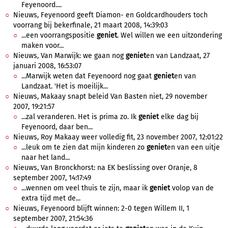
Feyenoord....
Nieuws, Feyenoord geeft Diamon- en Goldcardhouders toch
voorrang bij bekerfinale, 21 maart 2008, 14:39:03
...een voorrangspositie
geniet
. Wel willen we een uitzondering
maken voor...
Nieuws, Van Marwijk: we gaan nog
geniet
en van Landzaat, 27
januari 2008, 16:53:07
...Marwijk weten dat Feyenoord nog gaat
geniet
en van
Landzaat. 'Het is moeilijk...
Nieuws, Makaay snapt beleid Van Basten niet, 29 november
2007, 19:21:57
...zal veranderen. Het is prima zo. Ik
geniet
elke dag bij
Feyenoord, daar ben...
Nieuws, Roy Makaay weer volledig fit, 23 november 2007, 12:01:22
...leuk om te zien dat mijn kinderen zo
geniet
en van een uitje
naar het land...
Nieuws, Van Bronckhorst: na EK beslissing over Oranje, 8
september 2007, 14:17:49
...wennen om veel thuis te zijn, maar ik
geniet
volop van de
extra tijd met de...
Nieuws, Feyenoord blijft winnen: 2-0 tegen Willem II, 1
september 2007, 21:54:36