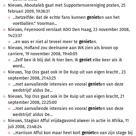
Nieuws, Aboutaleb gaat met Supportersvereniging praten, 25
februari 2009, 19:36:31
...hetzelfde: dat de echte fans kunnen
geniet
en van het
voetballen." Voorman...
Nieuws, Feyenoord verslaat ADO Den Haag, 23 november 2008,
14:23:37
...en was er niet al teveel meer te
geniet
en.
Nieuws, Hofland zou deelname aan WK zien als kroon op
carriere, 19 november 2008, 19:40:05
...Zelf ben ik blij dat ik hier ben. Ik
geniet
elke keer als ik
word...
Nieuws, Top Oss gaat ook in De Kuip uit van eigen kracht , 23
september 2008, 21:43:25
...met aanvallende intensies en vooral
geniet
en van deze
wedstrijd' aldus De...
Nieuws, Top Oss gaat ook in De Kuip uit van eigen kracht, 21
september 2008, 22:25:00
...met aanvallende intensies en vooral
geniet
en van deze
wedstrijd' aldus De...
Nieuws, Stagiair Afful vrijdagavond alweer in actie in Afrika, 11
juli 2008, 23:48:24
...Harrison Afful kon maar heel kort
geniet
en van zijn stage bij