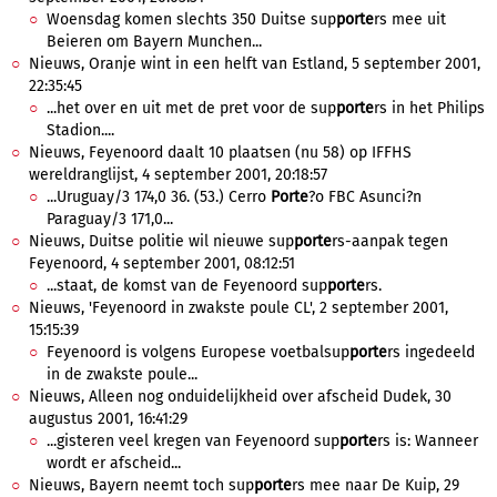
Woensdag komen slechts 350 Duitse sup
porte
rs mee uit
Beieren om Bayern Munchen...
Nieuws, Oranje wint in een helft van Estland, 5 september 2001,
22:35:45
...het over en uit met de pret voor de sup
porte
rs in het Philips
Stadion....
Nieuws, Feyenoord daalt 10 plaatsen (nu 58) op IFFHS
wereldranglijst, 4 september 2001, 20:18:57
...Uruguay/3 174,0 36. (53.) Cerro
Porte
?o FBC Asunci?n
Paraguay/3 171,0...
Nieuws, Duitse politie wil nieuwe sup
porte
rs-aanpak tegen
Feyenoord, 4 september 2001, 08:12:51
...staat, de komst van de Feyenoord sup
porte
rs.
Nieuws, 'Feyenoord in zwakste poule CL', 2 september 2001,
15:15:39
Feyenoord is volgens Europese voetbalsup
porte
rs ingedeeld
in de zwakste poule...
Nieuws, Alleen nog onduidelijkheid over afscheid Dudek, 30
augustus 2001, 16:41:29
...gisteren veel kregen van Feyenoord sup
porte
rs is: Wanneer
wordt er afscheid...
Nieuws, Bayern neemt toch sup
porte
rs mee naar De Kuip, 29