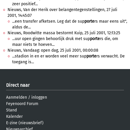
zeer positief...
Nieuws, Van der Herik over belangentegenstellingen, 27 juli
2001, 14:45:07
...een transfer afketsen. Leg dat de sup
porte
rs maar eens uit",
aldus de...
Nieuws, Roodwitte massa bestormt Kuip, 25 juli 2001, 12:13:25
...uur open gingen behoorlijk druk met sup
porte
rs die, om
maar niets te hoeven...
Nieuws, Vandaag: open dag, 25 juli 2001, 00:00:08
...stadion in en er worden veel meer sup
porte
rs verwacht. De
toegang is...
Direct naar
Aanmelden
/
inloggen
Feyenoord Forum
Stand
Kalender
E-zine (nieuwsbrief)
Nieuwsarchief