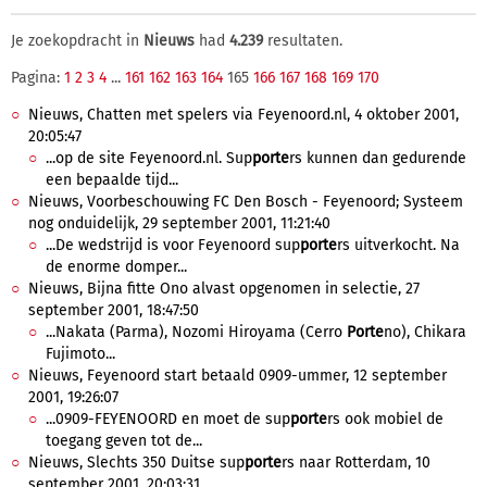
Je zoekopdracht in
Nieuws
had
4.239
resultaten.
Pagina:
1
2
3
4
...
161
162
163
164
165
166
167
168
169
170
Nieuws, Chatten met spelers via Feyenoord.nl, 4 oktober 2001,
20:05:47
...op de site Feyenoord.nl. Sup
porte
rs kunnen dan gedurende
een bepaalde tijd...
Nieuws, Voorbeschouwing FC Den Bosch - Feyenoord; Systeem
nog onduidelijk, 29 september 2001, 11:21:40
...De wedstrijd is voor Feyenoord sup
porte
rs uitverkocht. Na
de enorme domper...
Nieuws, Bijna fitte Ono alvast opgenomen in selectie, 27
september 2001, 18:47:50
...Nakata (Parma), Nozomi Hiroyama (Cerro
Porte
no), Chikara
Fujimoto...
Nieuws, Feyenoord start betaald 0909-ummer, 12 september
2001, 19:26:07
...0909-FEYENOORD en moet de sup
porte
rs ook mobiel de
toegang geven tot de...
Nieuws, Slechts 350 Duitse sup
porte
rs naar Rotterdam, 10
september 2001, 20:03:31