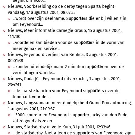
begint om 19.00...
Nieuws, Voorbereiding op de derby tegen Sparta begint
vandaag, 17 augustus 2001, 08:07:33
...wordt over zijn deelname. Sup
porte
rs die er bij willen zijn
om Feyenoord...
Nieuws, Meer informatie Carnegie Group, 15 augustus 2001,
11:17:10
...voordelen kan bieden voor de sup
porte
rs in de vorm van
meer gemak en service...
Nieuws, Feyenoord verliest van Benfica, 3 augustus 2001,
00:01:38
...konden uiteindelijk maar 2 minuten rap
porte
ren over de
verrichtingen van de...
Nieuws, Roda JC - Feyenoord uitverkocht , 1 augustus 2001,
23:47:11
...de laatste kaarten voor Feyenoord sup
porte
rs over de
toonbank voor de...
Nieuws, Langzaamaan meer duidelijkheid Grand Prix autoracing,
1 augustus 2001, 21:09:37
...3000-coureur en Feyenoord-sup
porte
r Jacky van den Ende
zal zo goed als zeker...
Nieuws, Stadsderby in volle Kuip, 31 juli 2001, 12:33:46
...de stadsderby. Niet alleen de sup
porte
rs van Feyenoord zijn