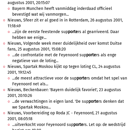
augustus 2001, 20:15:07
Bayern Munchen heeft vanmiddag inderdaad officieel
bevestigd wat wij vanmorgen...
Nieuws, Sfeer zit er al goed in in Rotterdam, 26 augustus 2001,
11:18:49
...zijn de eerste feestende sup
porte
rs al gearriveerd. Daar
hebben we enige...
Nieuws, Volgende week meer duidelijkheid over komst Duitse
fans, 25 augustus 2001, 15:08:20
...de confrontatie met de Feyenoord sup
porte
rs als enge
negatieve van de loting...
Nieuws, Spartak Moskou kijkt op tegen loting CL, 24 augustus
2001, 19:12:45
...de meest attractieve voor de sup
porte
rs omdat het spel van
Feyenoord net als...
Nieuws, Beckenbauer: 'Bayern duidelijk favoriet', 23 augustus
2001, 20:10:26
...de verwachtingen in eigen land. 'De sup
porte
rs denken dat
we Spartak Moskou...
Nieuws, Voorbereiding op Roda JC - Feyenoord, 21 augustus
2001, 08:05:18
...uitverkocht voor Feyenoord sup
porte
rs. Let op: de wedstrijd