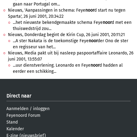
gaan naar Portugal om...
Nieuws, 'Aanpassingen in schema: Feye
noor
d start nu tegen
Sparta', 26 juni 2001, 20:34:22
...het nieuwste bekendgemaakte schema Feye
noor
d met een
thuiswedstrijd zou...
Nieuws, Donderdag begint de Kirin Cup, 26 juni 2001, 20:11:21
...A ster Nakata is de toekomstige Feye
noor
der Ono de ster
en regisseur van het...
Nieuws, Media pakt uit bij nasleep paspoortaffaire Leonardo, 26
juni 2001, 13:55:07
...uur dienstverlening. Leonardo en Feye
noor
d hadden al
eerder een schikking...
Direct naar
Aanmelden
/
inloggen
Feyenoord Forum
Stand
Kalender
E-zine (nieuwsbrief)