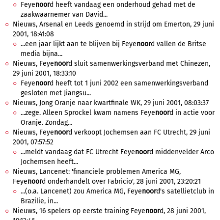
Feye
noor
d heeft vandaag een onderhoud gehad met de
zaakwaarnemer van David...
Nieuws, Arsenal en Leeds genoemd in strijd om Emerton, 29 juni
2001, 18:41:08
...een jaar lijkt aan te blijven bij Feye
noor
d vallen de Britse
media bijna...
Nieuws, Feye
noor
d sluit samenwerkingsverband met Chinezen,
29 juni 2001, 18:33:10
Feye
noor
d heeft tot 1 juni 2002 een samenwerkingsverband
gesloten met Jiangsu...
Nieuws, Jong Oranje naar kwartfinale WK, 29 juni 2001, 08:03:37
...zege. Alleen Sprockel kwam namens Feye
noor
d in actie voor
Oranje. Zondag...
Nieuws, Feye
noor
d verkoopt Jochemsen aan FC Utrecht, 29 juni
2001, 07:57:52
...meldt vandaag dat FC Utrecht Feye
noor
d middenvelder Arco
Jochemsen heeft...
Nieuws, Lancenet: 'financiele problemen America MG,
Feye
noor
d onderhandelt over Fabricio', 28 juni 2001, 23:20:21
...(o.a. Lancenet) zou America MG, Feye
noor
d's satellietclub in
Brazilie, in...
Nieuws, 16 spelers op eerste training Feye
noor
d, 28 juni 2001,