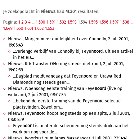
Je zoekopdracht in
Nieuws
had
41.301
resultaten.
Pagina:
1
2
3
4
...
1.590
1.591
1.592
1.593
1.594
1.595
1.596
1.597
1.598
...
1.649
1.650
1.651
1.652
1.653
Nieuws, Morgen meer duidelijkheid over Connolly, 2 juli 2001,
19:06:43
...verlengd verblijf van Connolly bij Feye
noor
d. Uit een artikel
in het RD...
Nieuws, RD: Transfer ONo nog steeds niet rond, 2 juli 2001,
19:02:59
...Dagblad meldt vandaag dat Feye
noor
d en Urawa Red
Diamonds nog steeds geen...
Nieuws, Woensdag eerste training van Feye
noor
d (live op
webcam), 2 juli 2001, 08:07:35
...bekend de eerste training van de Feye
noor
d selectie
plaatsvinden. Zowel om...
Nieuws, Feye
noor
d hoopt nog steeds op een spits, 2 juli 2001,
08:06:29
Feye
noor
d is achter de schermen nog steeds druk aan het
werk om nog voor de...
Nieuws, Ivoorkust ruim langs Magadascar, 1 juli 2001, 22:14:41