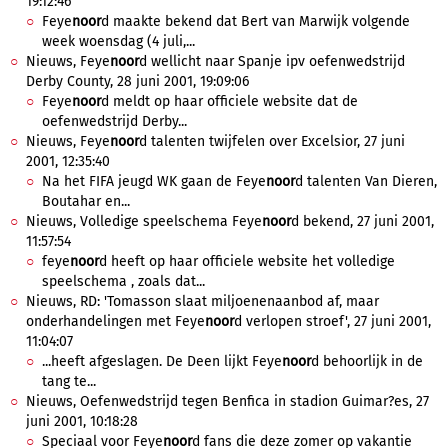
19:12:46
Feye
noor
d maakte bekend dat Bert van Marwijk volgende
week woensdag (4 juli,...
Nieuws, Feye
noor
d wellicht naar Spanje ipv oefenwedstrijd
Derby County, 28 juni 2001, 19:09:06
Feye
noor
d meldt op haar officiele website dat de
oefenwedstrijd Derby...
Nieuws, Feye
noor
d talenten twijfelen over Excelsior, 27 juni
2001, 12:35:40
Na het FIFA jeugd WK gaan de Feye
noor
d talenten Van Dieren,
Boutahar en...
Nieuws, Volledige speelschema Feye
noor
d bekend, 27 juni 2001,
11:57:54
feye
noor
d heeft op haar officiele website het volledige
speelschema , zoals dat...
Nieuws, RD: 'Tomasson slaat miljoenenaanbod af, maar
onderhandelingen met Feye
noor
d verlopen stroef', 27 juni 2001,
11:04:07
...heeft afgeslagen. De Deen lijkt Feye
noor
d behoorlijk in de
tang te...
Nieuws, Oefenwedstrijd tegen Benfica in stadion Guimar?es, 27
juni 2001, 10:18:28
Speciaal voor Feye
noor
d fans die deze zomer op vakantie