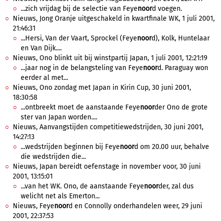
...zich vrijdag bij de selectie van Feye
noor
d voegen.
Nieuws, Jong Oranje uitgeschakeld in kwartfinale WK, 1 juli 2001,
21:46:31
...Hersi, Van der Vaart, Sprockel (Feye
noor
d), Kolk, Huntelaar
en Van Dijk....
Nieuws, Ono blinkt uit bij winstpartij Japan, 1 juli 2001, 12:21:19
...jaar nog in de belangsteling van Feye
noor
d. Paraguay won
eerder al met...
Nieuws, Ono zondag met Japan in Kirin Cup, 30 juni 2001,
18:30:58
...ontbreekt moet de aanstaande Feye
noor
der Ono de grote
ster van Japan worden....
Nieuws, Aanvangstijden competitiewedstrijden, 30 juni 2001,
14:27:13
...wedstrijden beginnen bij Feye
noor
d om 20.00 uur, behalve
die wedstrijden die...
Nieuws, Japan bereidt oefenstage in november voor, 30 juni
2001, 13:15:01
...van het WK. Ono, de aanstaande Feye
noor
der, zal dus
welicht net als Emerton...
Nieuws, Feye
noor
d en Connolly onderhandelen weer, 29 juni
2001, 22:37:53