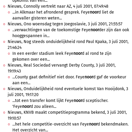
opkomst van een...
Nieuws, Connolly vertrekt naar AZ, 4 juli 2001, 07:49:48
...in Alkmaar het afrondend gesprek. Feye
noor
d liet de
aanvaller gisteren weten...
Nieuws, Ono woensdag tegen Joegoslavie, 3 juli 2001, 21:55:57
...verwachtingen van de toekomstige Feye
noor
der zijn dan ook
hooggespannen in...
Nieuws, Nog steeds onduidelijkheid rond Paul Kpaka, 3 juli 2001,
21:46:24
In een eerder stadium leek Feye
noor
d al rond te zijn
gekomen over een...
Nieuws, Real Sociedad vervangt Derby County, 3 juli 2001,
19:19:43
...County gaat definitief niet door. Feye
noor
d gaf de voorkeur
aan een...
Nieuws, Onduidelijkheid rond eventuele komst Van Hooijdonk, 3
juli 2001, 19:17:20
...tot een transfer komt lijkt Feye
noor
d sceptischer.
'Feye
noor
d zou alleen...
Nieuws, KNVB maakt competitieprogramma bekend, 3 juli 2001,
19:10:57
...het hele competitie-overzicht van Feye
noor
d bekendmaken.
Het overzicht van...