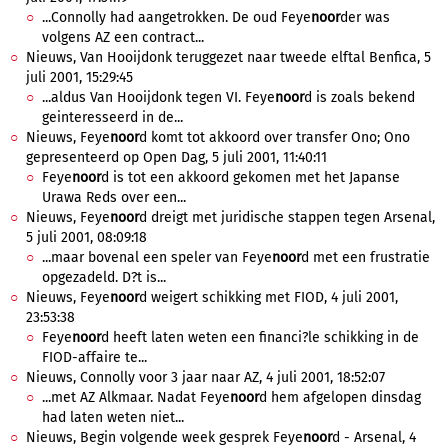
...Connolly had aangetrokken. De oud Feye
noor
der was
volgens AZ een contract...
Nieuws, Van Hooijdonk teruggezet naar tweede elftal Benfica, 5
juli 2001, 15:29:45
...aldus Van Hooijdonk tegen VI. Feye
noor
d is zoals bekend
geinteresseerd in de...
Nieuws, Feye
noor
d komt tot akkoord over transfer Ono; Ono
gepresenteerd op Open Dag, 5 juli 2001, 11:40:11
Feye
noor
d is tot een akkoord gekomen met het Japanse
Urawa Reds over een...
Nieuws, Feye
noor
d dreigt met juridische stappen tegen Arsenal,
5 juli 2001, 08:09:18
...maar bovenal een speler van Feye
noor
d met een frustratie
opgezadeld. D?t is...
Nieuws, Feye
noor
d weigert schikking met FIOD, 4 juli 2001,
23:53:38
Feye
noor
d heeft laten weten een financi?le schikking in de
FIOD-affaire te...
Nieuws, Connolly voor 3 jaar naar AZ, 4 juli 2001, 18:52:07
...met AZ Alkmaar. Nadat Feye
noor
d hem afgelopen dinsdag
had laten weten niet...
Nieuws, Begin volgende week gesprek Feye
noor
d - Arsenal, 4