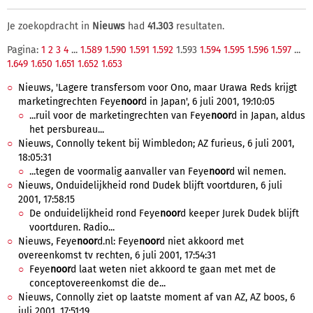
Je zoekopdracht in
Nieuws
had
41.303
resultaten.
Pagina:
1
2
3
4
...
1.589
1.590
1.591
1.592
1.593
1.594
1.595
1.596
1.597
...
1.649
1.650
1.651
1.652
1.653
Nieuws, 'Lagere transfersom voor Ono, maar Urawa Reds krijgt
marketingrechten Feye
noor
d in Japan', 6 juli 2001, 19:10:05
...ruil voor de marketingrechten van Feye
noor
d in Japan, aldus
het persbureau...
Nieuws, Connolly tekent bij Wimbledon; AZ furieus, 6 juli 2001,
18:05:31
...tegen de voormalig aanvaller van Feye
noor
d wil nemen.
Nieuws, Onduidelijkheid rond Dudek blijft voortduren, 6 juli
2001, 17:58:15
De onduidelijkheid rond Feye
noor
d keeper Jurek Dudek blijft
voortduren. Radio...
Nieuws, Feye
noor
d.nl: Feye
noor
d niet akkoord met
overeenkomst tv rechten, 6 juli 2001, 17:54:31
Feye
noor
d laat weten niet akkoord te gaan met met de
conceptovereenkomst die de...
Nieuws, Connolly ziet op laatste moment af van AZ, AZ boos, 6
juli 2001, 17:51:19