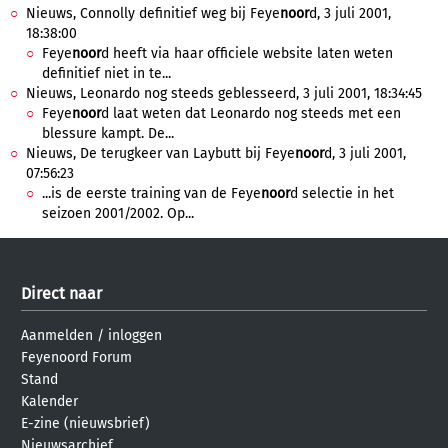
Nieuws, Connolly definitief weg bij Feye
noor
d, 3 juli 2001,
18:38:00
Feye
noor
d heeft via haar officiele website laten weten
definitief niet in te...
Nieuws, Leonardo nog steeds geblesseerd, 3 juli 2001, 18:34:45
Feye
noor
d laat weten dat Leonardo nog steeds met een
blessure kampt. De...
Nieuws, De terugkeer van Laybutt bij Feye
noor
d, 3 juli 2001,
07:56:23
...is de eerste training van de Feye
noor
d selectie in het
seizoen 2001/2002. Op...
Direct naar
Aanmelden
/
inloggen
Feyenoord Forum
Stand
Kalender
E-zine (nieuwsbrief)
Nieuwsarchief