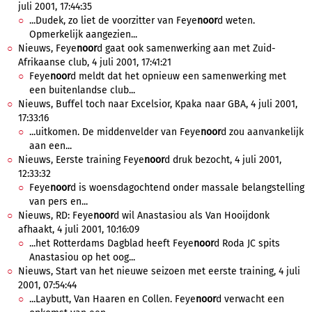
juli 2001, 17:44:35
...Dudek, zo liet de voorzitter van Feye
noor
d weten.
Opmerkelijk aangezien...
Nieuws, Feye
noor
d gaat ook samenwerking aan met Zuid-
Afrikaanse club, 4 juli 2001, 17:41:21
Feye
noor
d meldt dat het opnieuw een samenwerking met
een buitenlandse club...
Nieuws, Buffel toch naar Excelsior, Kpaka naar GBA, 4 juli 2001,
17:33:16
...uitkomen. De middenvelder van Feye
noor
d zou aanvankelijk
aan een...
Nieuws, Eerste training Feye
noor
d druk bezocht, 4 juli 2001,
12:33:32
Feye
noor
d is woensdagochtend onder massale belangstelling
van pers en...
Nieuws, RD: Feye
noor
d wil Anastasiou als Van Hooijdonk
afhaakt, 4 juli 2001, 10:16:09
...het Rotterdams Dagblad heeft Feye
noor
d Roda JC spits
Anastasiou op het oog...
Nieuws, Start van het nieuwe seizoen met eerste training, 4 juli
2001, 07:54:44
...Laybutt, Van Haaren en Collen. Feye
noor
d verwacht een