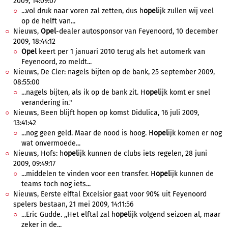
2009, 14:09:07
...vol druk naar voren zal zetten, dus h
opel
ijk zullen wij veel
op de helft van...
Nieuws,
Opel
-dealer autosponsor van Feyenoord, 10 december
2009, 18:44:12
Opel
keert per 1 januari 2010 terug als het automerk van
Feyenoord, zo meldt...
Nieuws, De Cler: nagels bijten op de bank, 25 september 2009,
08:55:00
...nagels bijten, als ik op de bank zit. H
opel
ijk komt er snel
verandering in."
Nieuws, Been blijft hopen op komst Didulica, 16 juli 2009,
13:41:42
...nog geen geld. Maar de nood is hoog. H
opel
ijk komen er nog
wat onvermoede...
Nieuws, Hofs: h
opel
ijk kunnen de clubs iets regelen, 28 juni
2009, 09:49:17
...middelen te vinden voor een transfer. H
opel
ijk kunnen de
teams toch nog iets...
Nieuws, Eerste elftal Excelsior gaat voor 90% uit Feyenoord
spelers bestaan, 21 mei 2009, 14:11:56
...Eric Gudde. ,,Het elftal zal h
opel
ijk volgend seizoen al, maar
zeker in de...