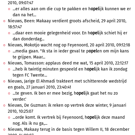
2010, 09:07:47
...er alles aan om die cup te pakken en h
opel
ijk kunnen we er
dan na het...
Nieuws, Been: Makaay verdient groots afscheid, 29 april 2010,
18:57:47
...daar een mooie gelegenheid voor. En h
opel
ijk schiet hij er
dan donderdag...
Nieuws, Mokotjo wacht nog op Feyenoord, 20 april 2010, 09:12:18
...media gaan. "Ik sta in ieder geval te p
opel
en om mijn kans
te grijpen. Maar...
Nieuws, Tomasson: applaus deed me wat, 15 april 2010, 22:12:17
...heb ik twintig minuten gespeeld en h
opel
ijk kan ik zondag
tegen FC Twente...
Nieuws, Jarige El Ahmadi trakteert met schitterende wedstrijd
en goals, 27 januari 2010, 23:40:41
...te geven. Ik ben er mee bezig, h
opel
ijk gaat het nu zo
verder.'
Nieuws, De Guzman: ik reken op vertrek deze winter, 9 januari
2010, 10:25:07
...orde komt. Ik vertrek bij Feyenoord, h
opel
ijk deze maand
nog. Als ik nu ga,...
Nieuws, Makaay terug in de basis tegen Willem II, 18 december