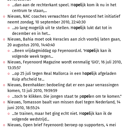
...dan aan de rechterkant speel. H
opel
ijk kom ik nu in het
centrum te staan,...
Nieuws, NAC coaches verwachten dat Feyenoord het initiatief
neemt zondag, 10 september 2010, 22:40:30
...zo lang mogelijk uit te stellen. H
opel
ijk lukt dat tot in
december en in het...
Nieuws, Bahia moet ook Heracles aan zich voorbij laten gaan,
20 augustus 2010, 14:40:40
...Been vrijdagmiddag op Feyenoord.nl. 'H
opel
ijk kan ik
volgende week tegen...
Nieuws, Feyenoord Magazine wordt eenmalig 'GIO', 16 juli 2010,
13:35:57
...op 25 juli tegen Real Mallorca in een h
opel
ijk afgeladen
Kuip afscheid te...
Nieuws, Beenhakker: bedoeling dat er een paar verrassingen
komen, 13 juli 2010, 19:59:59
...toch te klikken. Die jongen staat te p
opel
en om te komen."
Nieuws, Tomasson baalt van missen duel tegen Nederland, 14
juni 2010, 18:55:24
...te trainen, maar het ging echt niet. H
opel
ijk kan ik de
volgende wedstrijd...
Nieuws, Open brief Feyenoord: beroep op supporters, 4 mei