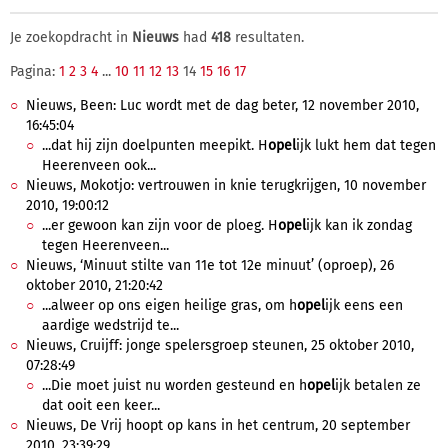
Je zoekopdracht in
Nieuws
had
418
resultaten.
Pagina:
1
2
3
4
...
10
11
12
13
14
15
16
17
Nieuws, Been: Luc wordt met de dag beter, 12 november 2010,
16:45:04
...dat hij zijn doelpunten meepikt. H
opel
ijk lukt hem dat tegen
Heerenveen ook...
Nieuws, Mokotjo: vertrouwen in knie terugkrijgen, 10 november
2010, 19:00:12
...er gewoon kan zijn voor de ploeg. H
opel
ijk kan ik zondag
tegen Heerenveen...
Nieuws, ‘Minuut stilte van 11e tot 12e minuut’ (oproep), 26
oktober 2010, 21:20:42
...alweer op ons eigen heilige gras, om h
opel
ijk eens een
aardige wedstrijd te...
Nieuws, Cruijff: jonge spelersgroep steunen, 25 oktober 2010,
07:28:49
...Die moet juist nu worden gesteund en h
opel
ijk betalen ze
dat ooit een keer...
Nieuws, De Vrij hoopt op kans in het centrum, 20 september
2010, 23:39:29