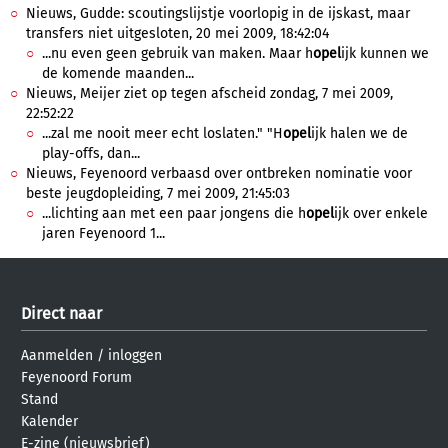
Nieuws, Gudde: scoutingslijstje voorlopig in de ijskast, maar
transfers niet uitgesloten, 20 mei 2009, 18:42:04
...nu even geen gebruik van maken. Maar h
opel
ijk kunnen we
de komende maanden...
Nieuws, Meijer ziet op tegen afscheid zondag, 7 mei 2009,
22:52:22
...zal me nooit meer echt loslaten." "H
opel
ijk halen we de
play-offs, dan...
Nieuws, Feyenoord verbaasd over ontbreken nominatie voor
beste jeugdopleiding, 7 mei 2009, 21:45:03
...lichting aan met een paar jongens die h
opel
ijk over enkele
jaren Feyenoord 1...
Direct naar
Aanmelden
/
inloggen
Feyenoord Forum
Stand
Kalender
E-zine (nieuwsbrief)