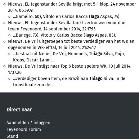
Nieuws, EL-tegenstander Sevilla krijgt met 5-1 klop, 24 november
2014, 06:59:41
...Gameiro, 60), Vitolo en Carlos Bacca (
Iago
Aspas, 74).
Nieuws, EL-tegenstander Sevilla tankt vertrouwen voor duel
tegen Feyenoord, 14 september 2014, 22:17:15
...Banega, 73), Vitolo y Carlos Bacca (
Iago
Aspas, 83).
Nieuws, De Vrij uitgeroepen tot beste verdediger van het WK en
opgenomen in WK-elftal, 14 juli 2014, 21:24:12
...bestaat uit Neuer, De Vrij, Hummels, Th
iago
Silva, Rojo,
Kroos, Oscar, Lahm,...
Nieuws, De Vrij stijgt naar Top 6 beste spelers WK, 10 juli 2014,
17:17:26
...verdediger boven hem, de Braziliaan Th
iago
Silva. In de
troostfinale zou de...
Direct naar
Aanmelden
/
inloggen
Feyenoord Forum
Stand