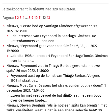
Je zoekopdracht in
Nieuws
had
320
resultaten.
Pagina:
1
2
3
4
...
8
9
10
11
12
13
Nieuws, "Eerste bod op Sant
iago
Giménez afgewezen", 19 juli
2022, 17:35:00
...de interesse van Feyenoord in Sant
iago
Giménez. De
Rotterdammers zouden een...
Nieuws, "Feyenoord gaat voor spits Giménez", 18 juli 2022,
19:20:00
...de site 1908.nl probeert Feyenoord Sant
iago
Tomás Giménez
over te halen...
Nieuws, 'Feyenoord ziet in Th
iago
Borbas gewenste nieuwe
spits', 26 mei 2022, 11:30:00
Feyenoord aast op de komst van Th
iago
Borbas. Volgens
1908.nl staat de...
Nieuws, Moet Cyriel Dessers het straks zonder publiek doen?, 1
december 2021, 13:04:00
...toen hij met veel gevoel de bal d
iago
naal met een boog
over de keeper kopte....
Nieuws, Steven Berghuis: 'Als je nog een spits kan brengen met
zulke kwaliteiten, weet je dat je een goede selectie hebt', 10