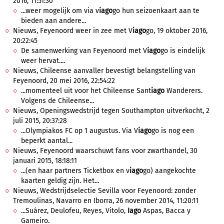
2016, 11:51:30
...weer mogelijk om via v
iago
go hun seizoenkaart aan te
bieden aan andere...
Nieuws, Feyenoord weer in zee met V
iago
go, 19 oktober 2016,
20:22:45
De samenwerking van Feyenoord met V
iago
go is eindelijk
weer hervat....
Nieuws, Chileense aanvaller bevestigt belangstelling van
Feyenoord, 20 mei 2016, 22:54:22
...momenteel uit voor het Chileense Sant
iago
Wanderers.
Volgens de Chileense...
Nieuws, Openingswedstrijd tegen Southampton uitverkocht, 2
juli 2015, 20:37:28
...Olympiakos FC op 1 augustus. Via V
iago
go is nog een
beperkt aantal...
Nieuws, Feyenoord waarschuwt fans voor zwarthandel, 30
januari 2015, 18:18:11
...(en haar partners Ticketbox en v
iago
go) aangekochte
kaarten geldig zijn. Het...
Nieuws, Wedstrijdselectie Sevilla voor Feyenoord: zonder
Tremoulinas, Navarro en Iborra, 26 november 2014, 11:20:11
...Suárez, Deulofeu, Reyes, Vitolo,
Iago
Aspas, Bacca y
Gameiro.