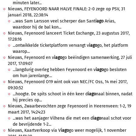
minuten later...
Nieuws, FEYENOORD NAAR HALVE FINALE: 2-0 zege op PSV, 31
januari 2018, 22:38:14
...was Sam Larsson veel scherper dan Sant
iago
Arias,
waardoor hij de bal kon...
Nieuws, Feyenoord lanceert Ticket Exchange, 23 augustus 2017,
17:28:16
...ontwikkelde ticketplatform vervangt v
iago
go, het platform
waarop...
Nieuws, Feyenoord en v
iago
go beëindigen samenwerking, 27 juli
2017, 17:09:07
...langdurig overleg hebben Feyenoord en v
iago
go besloten
om hun jarenlange...
Nieuws, Feyenoord O19 wint ook van NEC/FC Oss, 14 mei 2017,
09:30:52
...hoogte. De spits schoot in één keer d
iago
naal binnen, nadat
hij precies op...
Nieuws, Zwaarbevochten zege Feyenoord in Heerenveen: 1-2, 19
maart 2017, 14:24:23
...was het aanjager Vilhena die met een d
iago
naal schot voor
de bevrijdende 1-2...
Nieuws, Kaartverkoop via V
iago
go weer mogelijk, 1 november