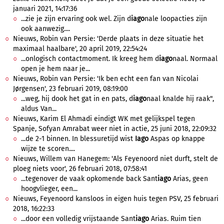
januari 2021, 14:17:36
...zie je zijn ervaring ook wel. Zijn d
iago
nale loopacties zijn
ook aanwezig....
Nieuws, Robin van Persie: 'Derde plaats in deze situatie het
maximaal haalbare', 20 april 2019, 22:54:24
...onlogisch contactmoment. Ik kreeg hem d
iago
naal. Normaal
open je hem naar je...
Nieuws, Robin van Persie: 'Ik ben echt een fan van Nicolai
Jørgensen', 23 februari 2019, 08:19:00
...weg, hij dook het gat in en pats, d
iago
naal knalde hij raak",
aldus Van...
Nieuws, Karim El Ahmadi eindigt WK met gelijkspel tegen
Spanje, Sofyan Amrabat weer niet in actie, 25 juni 2018, 22:09:32
...de 2-1 binnen. In blessuretijd wist
Iago
Aspas op knappe
wijze te scoren....
Nieuws, Willem van Hanegem: 'Als Feyenoord niet durft, stelt de
ploeg niets voor', 26 februari 2018, 07:58:41
...tegenover de vaak opkomende back Sant
iago
Arias, geen
hoogvlieger, een...
Nieuws, Feyenoord kansloos in eigen huis tegen PSV, 25 februari
2018, 16:22:33
...door een volledig vrijstaande Sant
iago
Arias. Ruim tien