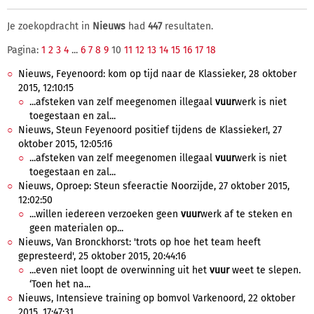
Je zoekopdracht in
Nieuws
had
447
resultaten.
Pagina:
1
2
3
4
...
6
7
8
9
10
11
12
13
14
15
16
17
18
Nieuws, Feyenoord: kom op tijd naar de Klassieker, 28 oktober
2015, 12:10:15
...afsteken van zelf meegenomen illegaal
vuur
werk is niet
toegestaan en zal...
Nieuws, Steun Feyenoord positief tijdens de Klassieker!, 27
oktober 2015, 12:05:16
...afsteken van zelf meegenomen illegaal
vuur
werk is niet
toegestaan en zal...
Nieuws, Oproep: Steun sfeeractie Noorzijde, 27 oktober 2015,
12:02:50
...willen iedereen verzoeken geen
vuur
werk af te steken en
geen materialen op...
Nieuws, Van Bronckhorst: 'trots op hoe het team heeft
gepresteerd', 25 oktober 2015, 20:44:16
...even niet loopt de overwinning uit het
vuur
weet te slepen.
‘Toen het na...
Nieuws, Intensieve training op bomvol Varkenoord, 22 oktober
2015, 17:47:31