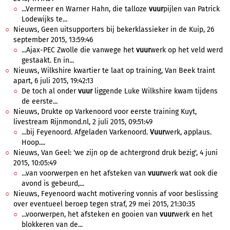
...Vermeer en Warner Hahn, die talloze
vuur
pijlen van Patrick
Lodewijks te...
Nieuws, Geen uitsupporters bij bekerklassieker in de Kuip, 26
september 2015, 13:59:46
...Ajax-PEC Zwolle die vanwege het
vuur
werk op het veld werd
gestaakt. En in...
Nieuws, Wilkshire kwartier te laat op training, Van Beek traint
apart, 6 juli 2015, 19:42:13
De toch al onder
vuur
liggende Luke Wilkshire kwam tijdens
de eerste...
Nieuws, Drukte op Varkenoord voor eerste training Kuyt,
livestream Rijnmond.nl, 2 juli 2015, 09:51:49
...bij Feyenoord. Afgeladen Varkenoord.
Vuur
werk, applaus.
Hoop....
Nieuws, Van Geel: 'we zijn op de achtergrond druk bezig', 4 juni
2015, 10:05:49
...van voorwerpen en het afsteken van
vuur
werk wat ook die
avond is gebeurd,...
Nieuws, Feyenoord wacht motivering vonnis af voor beslissing
over eventueel beroep tegen straf, 29 mei 2015, 21:30:35
...voorwerpen, het afsteken en gooien van
vuur
werk en het
blokkeren van de...