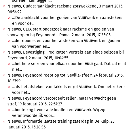
schenen kan leggen....
Nieuws, Gudde: 'aanklacht racisme zorgwekkend', 3 maart 2015,
06:54:22
...'De aanklacht voor het gooien van
vuur
werk en aanstekers
en voor de...
Nieuws, UEFA start onderzoek naar racisme en gooien van
voorwerpen bij Feyenoord - Roma, 2 maart 2015, 17:35:05
...de tribunes en voor het afsteken van
vuur
werk en gooien
van voorwerpen en...
Nieuws, Bevestiging: Fred Rutten vertrekt aan einde seizoen bij
Feyenoord, 2 maart 2015, 10:04:55
...het hele seizoen voor elkaar door het
vuur
gaat. Dat zal echt
niet...
Nieuws, Feyenoord roept op tot 'Sevilla-sfeer', 24 februari 2015,
18:37:19
...als het afsteken van fakkels en/of
vuur
werk. Om het zekere
voor het...
Nieuws, Feyenoord veroordeelt rellen, maar verwacht geen
straf, 19 februari 2015, 22:57:27
...boete krijgt voor alle knallen en
vuur
werk. Wij zijn
verantwoordelijk voor...
Nieuws, Informatie laatste training zaterdag in De Kuip, 23
januari 2015, 16:28:36