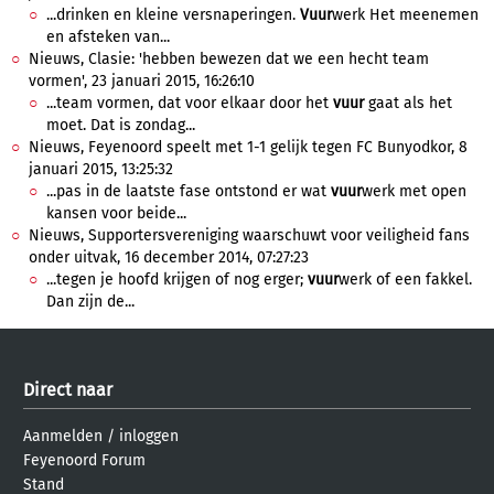
...drinken en kleine versnaperingen.
Vuur
werk Het meenemen
en afsteken van...
Nieuws, Clasie: 'hebben bewezen dat we een hecht team
vormen', 23 januari 2015, 16:26:10
...team vormen, dat voor elkaar door het
vuur
gaat als het
moet. Dat is zondag...
Nieuws, Feyenoord speelt met 1-1 gelijk tegen FC Bunyodkor, 8
januari 2015, 13:25:32
...pas in de laatste fase ontstond er wat
vuur
werk met open
kansen voor beide...
Nieuws, Supportersvereniging waarschuwt voor veiligheid fans
onder uitvak, 16 december 2014, 07:27:23
...tegen je hoofd krijgen of nog erger;
vuur
werk of een fakkel.
Dan zijn de...
Direct naar
Aanmelden
/
inloggen
Feyenoord Forum
Stand