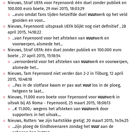
Nieuws, Straf UEFA voor Feyenoord: één duel zonder publiek en
100.000 euro boete, 29 mei 2015, 18:03:29
...euro omdat fans tijden hetzelfde duel
vuur
werk op het veld
gooiden en voor...
Nieuws, Feyenoord: uitspraak UEFA blijkt nog niet definitief , 28
april 2015, 14:18:22
...van Feyenoord voor het afsteken van
vuur
werk en
voorwerpen, alsmede het...
Nieuws, Straf UEFA: één duel zonder publiek en 100.000 euro
boete , 27 april 2015, 15:18:54
...veroordeeld voor het afsteken van
vuur
werk en voorwerpen,
alsmede het...
Nieuws, Tam Feyenoord niet verder dan 2-2 in Tilburg, 12 april
2015, 10:48:18
...Pas in de slotfase kwam er pas wat
vuur
los in de ploeg,
hetgeen te laat...
Nieuws, 11.000 euro boete voor Feyenoord voor
vuur
werk in
uitvak bij AS Roma - Feyenoord, 25 maart 2015, 18:06:13
...€ 11.000,- wegens het afsteken van
vuur
werk door
supporters in het uitvak....
Nieuws, Rutten: 'we zijn hartstikke gretig', 20 maart 2015, 14:54:25
...zijn ploeg de Eindhovenaren zondag het
vuur
aan de