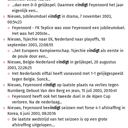
...dan een 0-0 gelijkspel. Daarmee e
indigt
Feyenoord het jaar
eigenlijk een...
Nieuws, Jubileumduel e
indigt
in drama, 7 november 2003,
00:54:23
Feyenoord - FK Teplice was voor Feyenoord een jubileumduel.
Het was het 200ste...
Nieuws, Tsjechie naar EK, Nederland naar playoffs, 10
september 2003, 22:08:55
...het Europees Kampioenschap. Tsjechie e
indigt
als eerste in
de poule door een...
Nieuws, Belgie-Nederland e
indigt
in gelijkspel, 20 augustus
2003, 22:26:25
Het Nederlands elftal heeft vanavond met 1-1 gelijkgespeeld
tegen Belgie. Sonck...
Nieuws, Feyenoord e
indigt
op laatste plaats na verlies tegen
Nurnberg; Debuut Van den Berg en Jean, 15 juli 2003, 20:10:41
Feyenoord heeft ook het tweede duel in de Alpen Cup
verloren. Na de nederlaag...
Nieuws, Feyenoord bee
indigt
seizoen met forse 4-1 afstraffing in
Korea, 6 juni 2003, 08:20:16
De laatste wedstrijd van het seizoen is op een grote
afstraffing uitgelopen....