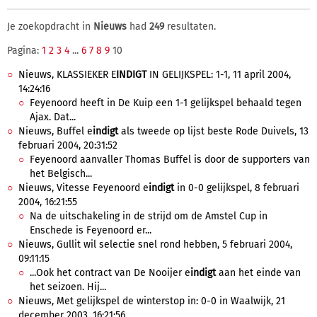
Je zoekopdracht in
Nieuws
had
249
resultaten.
Pagina:
1
2
3
4
...
6
7
8
9
10
Nieuws, KLASSIEKER E
INDIGT
IN GELIJKSPEL: 1-1, 11 april 2004,
14:24:16
Feyenoord heeft in De Kuip een 1-1 gelijkspel behaald tegen
Ajax. Dat...
Nieuws, Buffel e
indigt
als tweede op lijst beste Rode Duivels, 13
februari 2004, 20:31:52
Feyenoord aanvaller Thomas Buffel is door de supporters van
het Belgisch...
Nieuws, Vitesse Feyenoord e
indigt
in 0-0 gelijkspel, 8 februari
2004, 16:21:55
Na de uitschakeling in de strijd om de Amstel Cup in
Enschede is Feyenoord er...
Nieuws, Gullit wil selectie snel rond hebben, 5 februari 2004,
09:11:15
...Ook het contract van De Nooijer e
indigt
aan het einde van
het seizoen. Hij...
Nieuws, Met gelijkspel de winterstop in: 0-0 in Waalwijk, 21
december 2003, 16:21:56