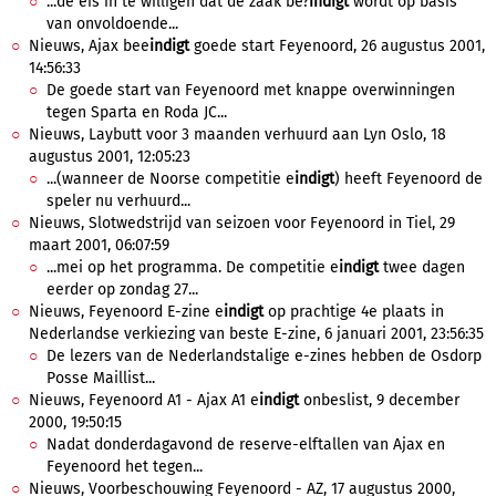
...de eis in te willigen dat de zaak be?
indigt
wordt op basis
van onvoldoende...
Nieuws, Ajax bee
indigt
goede start Feyenoord, 26 augustus 2001,
14:56:33
De goede start van Feyenoord met knappe overwinningen
tegen Sparta en Roda JC...
Nieuws, Laybutt voor 3 maanden verhuurd aan Lyn Oslo, 18
augustus 2001, 12:05:23
...(wanneer de Noorse competitie e
indigt
) heeft Feyenoord de
speler nu verhuurd...
Nieuws, Slotwedstrijd van seizoen voor Feyenoord in Tiel, 29
maart 2001, 06:07:59
...mei op het programma. De competitie e
indigt
twee dagen
eerder op zondag 27...
Nieuws, Feyenoord E-zine e
indigt
op prachtige 4e plaats in
Nederlandse verkiezing van beste E-zine, 6 januari 2001, 23:56:35
De lezers van de Nederlandstalige e-zines hebben de Osdorp
Posse Maillist...
Nieuws, Feyenoord A1 - Ajax A1 e
indigt
onbeslist, 9 december
2000, 19:50:15
Nadat donderdagavond de reserve-elftallen van Ajax en
Feyenoord het tegen...
Nieuws, Voorbeschouwing Feyenoord - AZ, 17 augustus 2000,