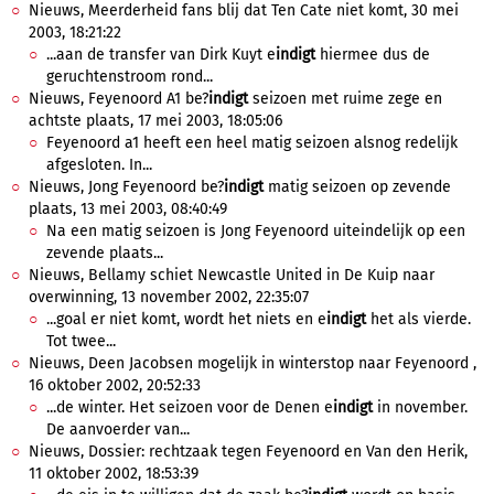
Nieuws, Meerderheid fans blij dat Ten Cate niet komt, 30 mei
2003, 18:21:22
...aan de transfer van Dirk Kuyt e
indigt
hiermee dus de
geruchtenstroom rond...
Nieuws, Feyenoord A1 be?
indigt
seizoen met ruime zege en
achtste plaats, 17 mei 2003, 18:05:06
Feyenoord a1 heeft een heel matig seizoen alsnog redelijk
afgesloten. In...
Nieuws, Jong Feyenoord be?
indigt
matig seizoen op zevende
plaats, 13 mei 2003, 08:40:49
Na een matig seizoen is Jong Feyenoord uiteindelijk op een
zevende plaats...
Nieuws, Bellamy schiet Newcastle United in De Kuip naar
overwinning, 13 november 2002, 22:35:07
...goal er niet komt, wordt het niets en e
indigt
het als vierde.
Tot twee...
Nieuws, Deen Jacobsen mogelijk in winterstop naar Feyenoord ,
16 oktober 2002, 20:52:33
...de winter. Het seizoen voor de Denen e
indigt
in november.
De aanvoerder van...
Nieuws, Dossier: rechtzaak tegen Feyenoord en Van den Herik,
11 oktober 2002, 18:53:39