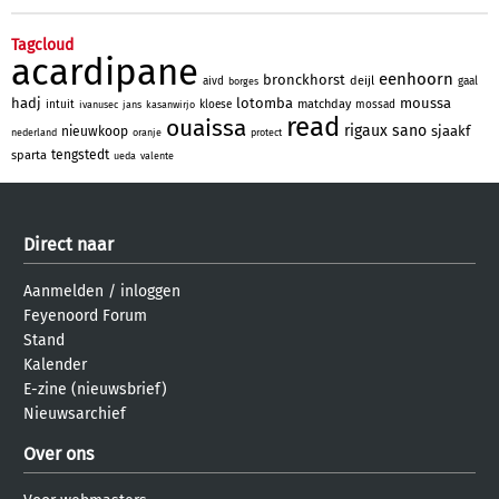
Tagcloud
acardipane
eenhoorn
bronckhorst
deijl
aivd
gaal
borges
hadj
lotomba
moussa
matchday
intuit
kloese
mossad
ivanusec
jans
kasanwirjo
read
ouaissa
rigaux
sano
sjaakf
nieuwkoop
nederland
oranje
protect
tengstedt
sparta
ueda
valente
Direct naar
Aanmelden
/
inloggen
Feyenoord Forum
Stand
Kalender
E-zine (nieuwsbrief)
Nieuwsarchief
Over ons