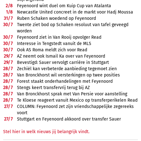
2/
8
Feyenoord wint duel om Kuip Cup van Atalanta
1/
8
Newcastle United concreet in de markt voor Hadj Moussa
31/
7
Ruben Schaken woedend op Feyenoord
30/
7
Twente ziet bod op Schaken resoluut van tafel geveegd
worden
30/
7
Feyenoord ziet in Van Rooij opvolger Read
30/
7
Interesse in Tengstedt vanuit de MLS
30/
7
Ook AS Roma meldt zich voor Read
29/
7
AZ neemt ook Ismail Ka over van Feyenoord
29/
7
Bevestigd: Sauer vervolgt carrière in Stuttgart
28/
7
Zechiël kan verbeterde aanbieding tegemoet zien
28/
7
Van Bronckhorst wil versterkingen op twee posities
28/
7
Forest staakt onderhandelingen met Feyenoord
28/
7
Stengs keert transfervrij terug bij AZ
28/
7
Van Bronckhorst sprak met Van Persie voor aanstelling
28/
7
Te Kloese reageert vanuit Mexico op transferperikelen Read
27/
7
COLUMN: Feyenoord zet zijn vriendschappelijke zegereeks
voort
27/
7
Stuttgart en Feyenoord akkoord over transfer Sauer
Stel hier in welk nieuws jij belangrijk vindt.