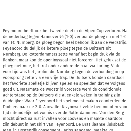
Feyenoord heeft ook het tweede duel in de Alpen Cup verloren. Na
de nederlaag tegen Hannover'96 (1-0) verloor de ploeg nu met 2-0
van FC Nurnberg. De ploeg begon heel behoorlijk aan de wedstrijd.
Feyenoord duidelijk de betere ploeg tegen de Duitsers uit
Nurnberg. De Rotterdammers zette vanaf het begin druk via de
flanken, maar kon de openingsgoal niet forceren. Het geluk zat de
ploeg niet mee, het trof onder andere de paal via Lurling. Vlak
voor tijd was het Jarolim die Nurnberg tegen de verhouding in op
voorsprong zette via een vrije trap. De Duitsers konden daardoor
het favoriete spelletje blijven spelen en speelden dat vervolgens
goed uit. Naarmate de wedstrijd vorderde werd de conditionele
achterstand op de Duitsers die al enkele weken in training zijn
duidelijker. Waar Feyenoord het spel moest maken counterden de
Duitsers naar de 2-0. Aanvaller Krzynowek velde tien minuten voor
tijd uiteindelijk het vonnis over de Rotterdammers. Van den Berg
mocht direct na rust invallen voor Loovens en maakte daardoor
zijn debuut in het shirt van Feyenoord. De Braziliaanse linksback
Jean, in Oostenrijk consequent Carlos genoemd, maakte 20