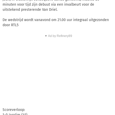
minuten voor tijd zijn debuut via een invalbeurt voor de
uitstekend presterende Van Driel.
De wedstrijd wordt vanavond om 21.00 uur integraal uitgezonden
door RTL5
▼ Ad by Refinery89
Scoreverloop:
1-0 Jarolim ('41)