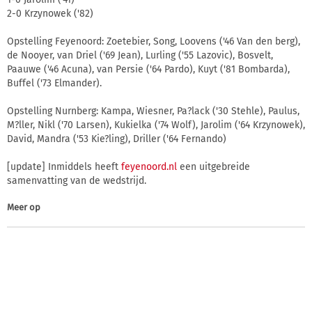
2-0 Krzynowek ('82)
Opstelling Feyenoord: Zoetebier, Song, Loovens ('46 Van den berg),
de Nooyer, van Driel ('69 Jean), Lurling ('55 Lazovic), Bosvelt,
Paauwe ('46 Acuna), van Persie ('64 Pardo), Kuyt ('81 Bombarda),
Buffel ('73 Elmander).
Opstelling Nurnberg: Kampa, Wiesner, Pa?lack ('30 Stehle), Paulus,
M?ller, Nikl ('70 Larsen), Kukielka ('74 Wolf), Jarolim ('64 Krzynowek),
David, Mandra ('53 Kie?ling), Driller ('64 Fernando)
[update] Inmiddels heeft
feyenoord.nl
een uitgebreide
samenvatting van de wedstrijd.
Meer op