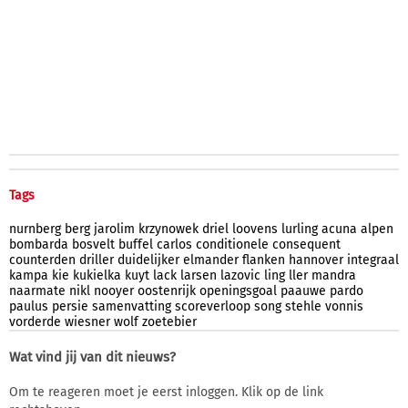
Tags
nurnberg
berg
jarolim
krzynowek
driel
loovens
lurling
acuna
alpen
bombarda
bosvelt
buffel
carlos
conditionele
consequent
counterden
driller
duidelijker
elmander
flanken
hannover
integraal
kampa
kie
kukielka
kuyt
lack
larsen
lazovic
ling
ller
mandra
naarmate
nikl
nooyer
oostenrijk
openingsgoal
paauwe
pardo
paulus
persie
samenvatting
scoreverloop
song
stehle
vonnis
vorderde
wiesner
wolf
zoetebier
Wat vind jij van dit nieuws?
Om te reageren moet je eerst inloggen. Klik op de link