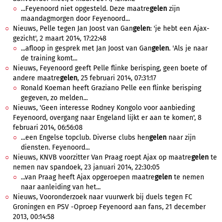
...Feyenoord niet opgesteld. Deze maatre
gelen
zijn
maandagmorgen door Feyenoord...
Nieuws, Pelle tegen Jan Joost van Gan
gelen
: 'je hebt een Ajax-
gezicht', 2 maart 2014, 17:22:48
...afloop in gesprek met Jan Joost van Gan
gelen
. 'Als je naar
de training komt...
Nieuws, Feyenoord geeft Pelle flinke berisping, geen boete of
andere maatre
gelen
, 25 februari 2014, 07:31:17
Ronald Koeman heeft Graziano Pelle een flinke berisping
gegeven, zo melden...
Nieuws, 'Geen interesse Rodney Kongolo voor aanbieding
Feyenoord, overgang naar Engeland lijkt er aan te komen', 8
februari 2014, 06:56:08
...een Engelse topclub. Diverse clubs hen
gelen
naar zijn
diensten. Feyenoord...
Nieuws, KNVB voorzitter Van Praag roept Ajax op maatre
gelen
te
nemen nav spandoek, 23 januari 2014, 22:30:05
...van Praag heeft Ajax opgeroepen maatre
gelen
te nemen
naar aanleiding van het...
Nieuws, Vooronderzoek naar vuurwerk bij duels tegen FC
Groningen en PSV -Oproep Feyenoord aan fans, 21 december
2013, 00:14:58