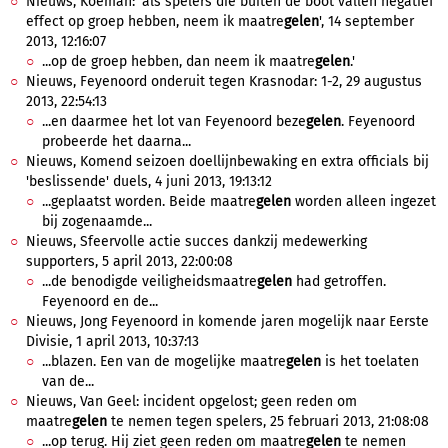
Nieuws, Koeman: 'als spelers die buiten de boot vallen negatief
effect op groep hebben, neem ik maatre
gelen
', 14 september
2013, 12:16:07
...op de groep hebben, dan neem ik maatre
gelen
.'
Nieuws, Feyenoord onderuit tegen Krasnodar: 1-2, 29 augustus
2013, 22:54:13
...en daarmee het lot van Feyenoord beze
gelen
. Feyenoord
probeerde het daarna...
Nieuws, Komend seizoen doellijnbewaking en extra officials bij
'beslissende' duels, 4 juni 2013, 19:13:12
...geplaatst worden. Beide maatre
gelen
worden alleen ingezet
bij zogenaamde...
Nieuws, Sfeervolle actie succes dankzij medewerking
supporters, 5 april 2013, 22:00:08
...de benodigde veiligheidsmaatre
gelen
had getroffen.
Feyenoord en de...
Nieuws, Jong Feyenoord in komende jaren mogelijk naar Eerste
Divisie, 1 april 2013, 10:37:13
...blazen. Een van de mogelijke maatre
gelen
is het toelaten
van de...
Nieuws, Van Geel: incident opgelost; geen reden om
maatre
gelen
te nemen tegen spelers, 25 februari 2013, 21:08:08
...op terug. Hij ziet geen reden om maatre
gelen
te nemen