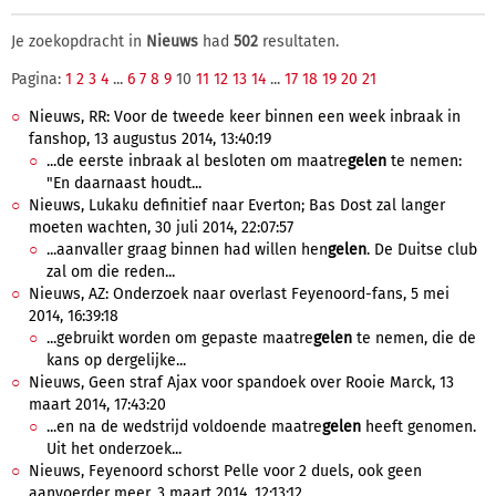
Je zoekopdracht in
Nieuws
had
502
resultaten.
Pagina:
1
2
3
4
...
6
7
8
9
10
11
12
13
14
...
17
18
19
20
21
Nieuws, RR: Voor de tweede keer binnen een week inbraak in
fanshop, 13 augustus 2014, 13:40:19
...de eerste inbraak al besloten om maatre
gelen
te nemen:
"En daarnaast houdt...
Nieuws, Lukaku definitief naar Everton; Bas Dost zal langer
moeten wachten, 30 juli 2014, 22:07:57
...aanvaller graag binnen had willen hen
gelen
. De Duitse club
zal om die reden...
Nieuws, AZ: Onderzoek naar overlast Feyenoord-fans, 5 mei
2014, 16:39:18
...gebruikt worden om gepaste maatre
gelen
te nemen, die de
kans op dergelijke...
Nieuws, Geen straf Ajax voor spandoek over Rooie Marck, 13
maart 2014, 17:43:20
...en na de wedstrijd voldoende maatre
gelen
heeft genomen.
Uit het onderzoek...
Nieuws, Feyenoord schorst Pelle voor 2 duels, ook geen
aanvoerder meer, 3 maart 2014, 12:13:12