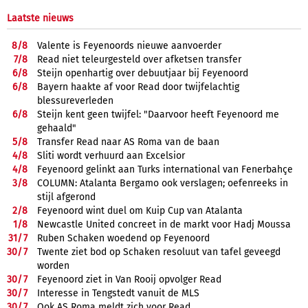
Laatste nieuws
8/
8
Valente is Feyenoords nieuwe aanvoerder
7/
8
Read niet teleurgesteld over afketsen transfer
6/
8
Steijn openhartig over debuutjaar bij Feyenoord
6/
8
Bayern haakte af voor Read door twijfelachtig
blessureverleden
6/
8
Steijn kent geen twijfel: "Daarvoor heeft Feyenoord me
gehaald"
5/
8
Transfer Read naar AS Roma van de baan
4/
8
Sliti wordt verhuurd aan Excelsior
4/
8
Feyenoord gelinkt aan Turks international van Fenerbahçe
3/
8
COLUMN: Atalanta Bergamo ook verslagen; oefenreeks in
stijl afgerond
2/
8
Feyenoord wint duel om Kuip Cup van Atalanta
1/
8
Newcastle United concreet in de markt voor Hadj Moussa
31/
7
Ruben Schaken woedend op Feyenoord
30/
7
Twente ziet bod op Schaken resoluut van tafel geveegd
worden
30/
7
Feyenoord ziet in Van Rooij opvolger Read
30/
7
Interesse in Tengstedt vanuit de MLS
30/
7
Ook AS Roma meldt zich voor Read