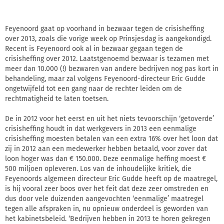
Feyenoord gaat op voorhand in bezwaar tegen de crisisheffing
over 2013, zoals die vorige week op Prinsjesdag is aangekondigd.
Recent is Feyenoord ook al in bezwaar gegaan tegen de
crisisheffing over 2012. Laatstgenoemd bezwaar is tezamen met
meer dan 10.000 (!) bezwaren van andere bedrijven nog pas kort in
behandeling, maar zal volgens Feyenoord-directeur Eric Gudde
ongetwijfeld tot een gang naar de rechter leiden om de
rechtmatigheid te laten toetsen.
De in 2012 voor het eerst en uit het niets tevoorschijn ‘getoverde’
crisisheffing houdt in dat werkgevers in 2013 een eenmalige
crisisheffing moesten betalen van een extra 16% over het loon dat
zij in 2012 aan een medewerker hebben betaald, voor zover dat
loon hoger was dan € 150.000. Deze eenmalige heffing moest €
500 miljoen opleveren. Los van de inhoudelijke kritiek, die
Feyenoords algemeen directeur Eric Gudde heeft op de maatregel,
is hij vooral zeer boos over het feit dat deze zeer omstreden en
dus door vele duizenden aangevochten ‘eenmalige’ maatregel
tegen alle afspraken in, nu opnieuw onderdeel is geworden van
het kabinetsbeleid. ‘Bedrijven hebben in 2013 te horen gekregen