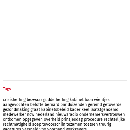
Tags
crisisheffing
bezwaar
gudde
heffing
kabinet
loon
wientjes
aangevochten
belofte
bernard
bnr
duizenden
geremd
getoverde
gezondmaking
graat
kabinetsbeleid
kader
keel
laatstgenoemd
medewerker
ncw
nederland
nieuwsradio
ondernemersvertrouwen
ontkomen
opgegeven
overheid
prinsjesdag
procedure
rechterlijke
rechtmatigheid
soep
tevoorschijn
tezamen
toetsen
treurig
vacatures
versneld
vno
voorhand
werkgevers