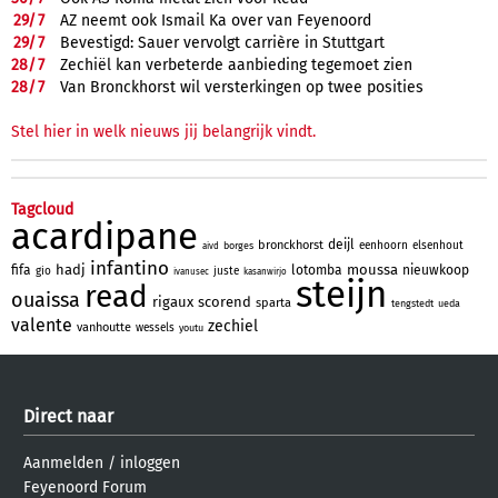
29/
7
AZ neemt ook Ismail Ka over van Feyenoord
29/
7
Bevestigd: Sauer vervolgt carrière in Stuttgart
28/
7
Zechiël kan verbeterde aanbieding tegemoet zien
28/
7
Van Bronckhorst wil versterkingen op twee posities
Stel hier in welk nieuws jij belangrijk vindt.
Tagcloud
acardipane
deijl
bronckhorst
eenhoorn
elsenhout
borges
aivd
infantino
hadj
moussa
fifa
lotomba
nieuwkoop
gio
juste
ivanusec
kasanwirjo
steijn
read
ouaissa
rigaux
scorend
sparta
tengstedt
ueda
valente
zechiel
vanhoutte
wessels
youtu
Direct naar
Aanmelden
/
inloggen
Feyenoord Forum