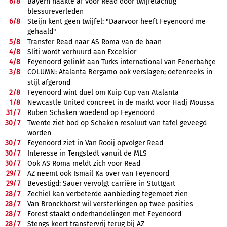
6/
8
Bayern haakte af voor Read door twijfelachtig
blessureverleden
6/
8
Steijn kent geen twijfel: "Daarvoor heeft Feyenoord me
gehaald"
5/
8
Transfer Read naar AS Roma van de baan
4/
8
Sliti wordt verhuurd aan Excelsior
4/
8
Feyenoord gelinkt aan Turks international van Fenerbahçe
3/
8
COLUMN: Atalanta Bergamo ook verslagen; oefenreeks in
stijl afgerond
2/
8
Feyenoord wint duel om Kuip Cup van Atalanta
1/
8
Newcastle United concreet in de markt voor Hadj Moussa
31/
7
Ruben Schaken woedend op Feyenoord
30/
7
Twente ziet bod op Schaken resoluut van tafel geveegd
worden
30/
7
Feyenoord ziet in Van Rooij opvolger Read
30/
7
Interesse in Tengstedt vanuit de MLS
30/
7
Ook AS Roma meldt zich voor Read
29/
7
AZ neemt ook Ismail Ka over van Feyenoord
29/
7
Bevestigd: Sauer vervolgt carrière in Stuttgart
28/
7
Zechiël kan verbeterde aanbieding tegemoet zien
28/
7
Van Bronckhorst wil versterkingen op twee posities
28/
7
Forest staakt onderhandelingen met Feyenoord
28/
7
Stengs keert transfervrij terug bij AZ