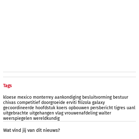
Tags
kloese
mexico
monterrey
aankondiging
besluitvorming
bestuur
chivas
competitief
doorgroeide
erviti
filizola
galaxy
gecoordineerde
hoofdstuk
koers
opbouwen
persbericht
tigres
uanl
uitgebrachte
uitgehangen
vlag
vrouwenafdeling
walter
weerspiegelen
wereldkundig
Wat vind jij van dit nieuws?