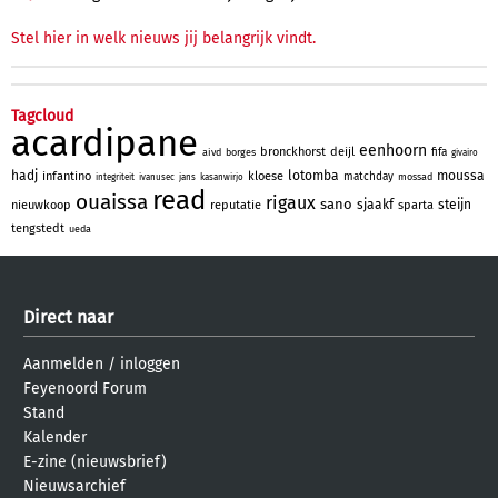
Stel hier in welk nieuws jij belangrijk vindt.
Tagcloud
acardipane
eenhoorn
bronckhorst
deijl
fifa
aivd
borges
givairo
hadj
lotomba
moussa
infantino
kloese
matchday
mossad
integriteit
ivanusec
jans
kasanwirjo
read
ouaissa
rigaux
sano
sjaakf
steijn
nieuwkoop
reputatie
sparta
tengstedt
ueda
Direct naar
Aanmelden
/
inloggen
Feyenoord Forum
Stand
Kalender
E-zine (nieuwsbrief)
Nieuwsarchief