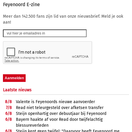
Feyenoord E-zine
Meer dan 142.500 fans zijn lid van onze nieuwsbrief. Meld je ook
aan!
Laatste nieuws
8/
8
Valente is Feyenoords nieuwe aanvoerder
7/
8
Read niet teleurgesteld over afketsen transfer
6/
8
Steijn openhartig over debuutjaar bij Feyenoord
6/
8
Bayern haakte af voor Read door twijfelachtig
blessureverleden
6/
8
Steijn kent geen twijfel: "Daarvoor heeft Feyenoord me