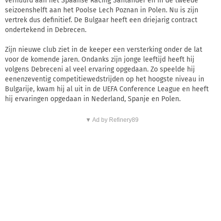
verhuurd aan het Spaanse Racing Santander en in de tweede
seizoenshelft aan het Poolse Lech Poznan in Polen. Nu is zijn
vertrek dus definitief. De Bulgaar heeft een driejarig contract
ondertekend in Debrecen.
Zijn nieuwe club ziet in de keeper een versterking onder de lat
voor de komende jaren. Ondanks zijn jonge leeftijd heeft hij
volgens Debreceni al veel ervaring opgedaan. Zo speelde hij
eenenzeventig competitiewedstrijden op het hoogste niveau in
Bulgarije, kwam hij al uit in de UEFA Conference League en heeft
hij ervaringen opgedaan in Nederland, Spanje en Polen.
▼ Ad by Refinery89