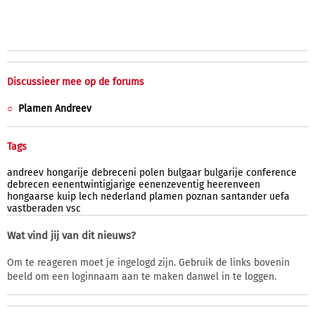
Discussieer mee op de forums
Plamen Andreev
Tags
andreev
hongarije
debreceni
polen
bulgaar
bulgarije
conference
debrecen
eenentwintigjarige
eenenzeventig
heerenveen
hongaarse
kuip
lech
nederland
plamen
poznan
santander
uefa
vastberaden
vsc
Wat vind jij van dit nieuws?
Om te reageren moet je ingelogd zijn. Gebruik de links bovenin
beeld om een loginnaam aan te maken danwel in te loggen.