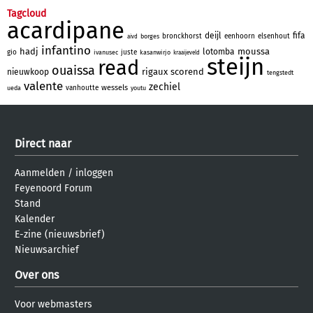
Tagcloud
acardipane
deijl
fifa
bronckhorst
eenhoorn
elsenhout
borges
aivd
infantino
hadj
moussa
lotomba
gio
juste
ivanusec
kasanwirjo
kraaijeveld
steijn
read
ouaissa
rigaux
scorend
nieuwkoop
tengstedt
valente
zechiel
wessels
vanhoutte
ueda
youtu
Direct naar
Aanmelden
/
inloggen
Feyenoord Forum
Stand
Kalender
E-zine (nieuwsbrief)
Nieuwsarchief
Over ons
Voor webmasters