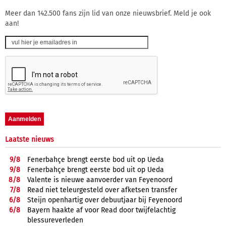
Meer dan 142.500 fans zijn lid van onze nieuwsbrief. Meld je ook
aan!
Laatste nieuws
9/
8
Fenerbahçe brengt eerste bod uit op Ueda
9/
8
Fenerbahçe brengt eerste bod uit op Ueda
8/
8
Valente is nieuwe aanvoerder van Feyenoord
7/
8
Read niet teleurgesteld over afketsen transfer
6/
8
Steijn openhartig over debuutjaar bij Feyenoord
6/
8
Bayern haakte af voor Read door twijfelachtig
blessureverleden