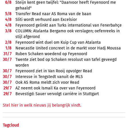
6/
8
Steijn kent geen twijfel: "Daarvoor heeft Feyenoord me
gehaald"
5/
8
Transfer Read naar AS Roma van de baan
4/
8
Sliti wordt verhuurd aan Excelsior
4/
8
Feyenoord gelinkt aan Turks international van Fenerbahçe
3/
8
COLUMN: Atalanta Bergamo ook verslagen; oefenreeks in
stijl afgerond
2/
8
Feyenoord wint duel om Kuip Cup van Atalanta
1/
8
Newcastle United concreet in de markt voor Hadj Moussa
31/
7
Ruben Schaken woedend op Feyenoord
30/
7
Twente ziet bod op Schaken resoluut van tafel geveegd
worden
30/
7
Feyenoord ziet in Van Rooij opvolger Read
30/
7
Interesse in Tengstedt vanuit de MLS
30/
7
Ook AS Roma meldt zich voor Read
29/
7
AZ neemt ook Ismail Ka over van Feyenoord
29/
7
Bevestigd: Sauer vervolgt carrière in Stuttgart
Stel hier in welk nieuws jij belangrijk vindt.
Tagcloud