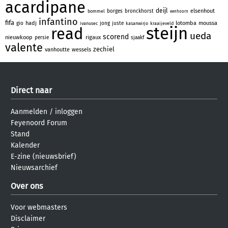
acardipane
deijl
elsenhout
borges
bronckhorst
bommel
eenhoorn
infantino
fifa
hadj
lotomba
moussa
gio
jong
juste
ivanusec
kasanwirjo
kraaijeveld
steijn
read
ueda
scorend
nieuwkoop
rigaux
persie
sjaakf
valente
zechiel
vanhoutte
wessels
Direct naar
Aanmelden
/
inloggen
Feyenoord Forum
Stand
Kalender
E-zine (nieuwsbrief)
Nieuwsarchief
Over ons
Voor webmasters
Disclaimer