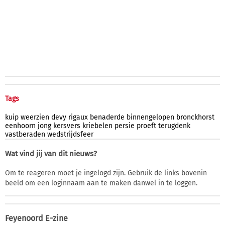
Tags
kuip
weerzien
devy
rigaux
benaderde
binnengelopen
bronckhorst
eenhoorn
jong
kersvers
kriebelen
persie
proeft
terugdenk
vastberaden
wedstrijdsfeer
Wat vind jij van dit nieuws?
Om te reageren moet je ingelogd zijn. Gebruik de links bovenin
beeld om een loginnaam aan te maken danwel in te loggen.
Feyenoord E-zine