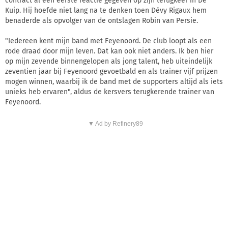
contract al een eerste reactie gegeven op zijn terugkeer in De
Kuip. Hij hoefde niet lang na te denken toen Dévy Rigaux hem
benaderde als opvolger van de ontslagen Robin van Persie.
"Iedereen kent mijn band met Feyenoord. De club loopt als een
rode draad door mijn leven. Dat kan ook niet anders. Ik ben hier
op mijn zevende binnengelopen als jong talent, heb uiteindelijk
zeventien jaar bij Feyenoord gevoetbald en als trainer vijf prijzen
mogen winnen, waarbij ik de band met de supporters altijd als iets
unieks heb ervaren", aldus de kersvers terugkerende trainer van
Feyenoord.
▼ Ad by Refinery89